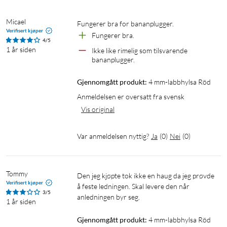
Micael
Fungerer bra for bananplugger.
Verifisert kjøper
Fungerer bra.
4/5
1 år siden
Ikke like rimelig som tilsvarende 
bananplugger.
Gjennomgått produkt:
4 mm-labbhylsa Röd
Anmeldelsen er oversatt fra svensk
Vis original
Var anmeldelsen nyttig?
Ja
(
0
)
Nei
(
0
)
Tommy
Den jeg kjøpte tok ikke en haug da jeg prøvde 
Verifisert kjøper
å feste ledningen. Skal levere den når 
3/5
anledningen byr seg.
1 år siden
Gjennomgått produkt:
4 mm-labbhylsa Röd