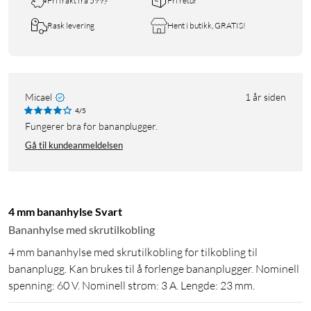
Fri frakt fra 599,-
Fri retur
Rask levering
Hent i butikk, GRATIS!
Micael
1 år siden
4/5
Fungerer bra for bananplugger.
Gå til kundeanmeldelsen
4 mm bananhylse Svart
Bananhylse med skrutilkobling
4 mm bananhylse med skrutilkobling for tilkobling til
bananplugg. Kan brukes til å forlenge bananplugger. Nominell
spenning: 60 V. Nominell strøm: 3 A. Lengde: 23 mm.