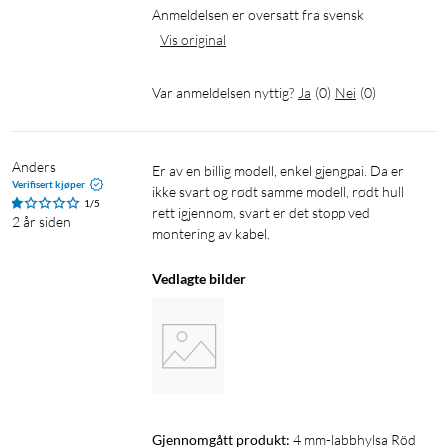
Anmeldelsen er oversatt fra svensk
Vis original
Var anmeldelsen nyttig?
Ja
(
0
)
Nei
(
0
)
Anders
Er av en billig modell, enkel gjengpai. Da er 
Verifisert kjøper
ikke svart og rødt samme modell, rødt hull 
1/5
rett igjennom, svart er det stopp ved 
2 år siden
montering av kabel.
Vedlagte bilder
Gjennomgått produkt:
4 mm-labbhylsa Röd