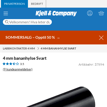
PRIVATPERSON
BEDRIFT
SOMMERSALG – Opptil 50 %
→
LABBKONTAKTER 4 MM
4 MM BANANHYLSE SVART
4 mm bananhylse Svart
3.5
Artikkelnr: 37894
(9 kundeanmeldelser)