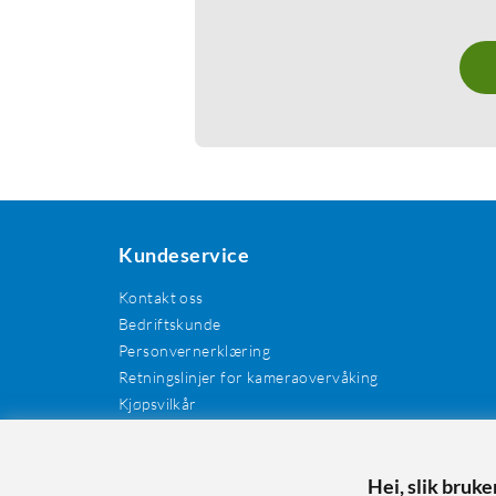
Kundeservice
Kontakt oss
Bedriftskunde
Personvernerklæring
Retningslinjer for kameraovervåking
Kjøpsvilkår
EE-avfall
Cookies / informasjonskapsler
Kundeanmeldelser
Hei, slik bruk