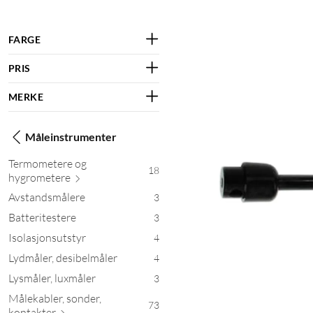
FARGE
PRIS
MERKE
Måleinstrumenter
Termometere og
18
hygrom
etere
Avstandsmålere
3
Batteritestere
3
Isolasjonsutstyr
4
Lydmåler, desibelmåler
4
Lysmåler, luxmåler
3
Målekabler, sonder,
73
kont
akter