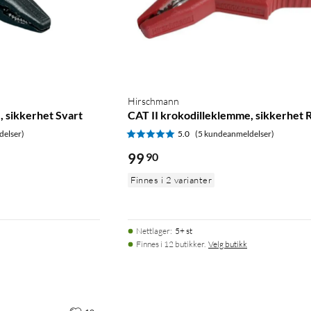
Hirschmann
, sikkerhet Svart
CAT II krokodilleklemme, sikkerhet 
delser)
5.0
(5 kundeanmeldelser)
99
90
Finnes i 2 varianter
Nettlager
:
5+ st
Finnes i 12 butikker.
Velg butikk