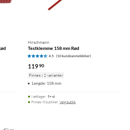
Hirschmann
Rød
Testklemme 158 mm Rød
4.5
(10 kundeanmeldelser)
119
90
Finnes i 2 varianter
Lengde: 158 mm
Nettlager
:
5+ st
Finnes i 8 butikker.
Velg butikk