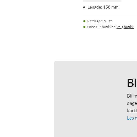
Lengde: 158 mm
Nettlager
:
5+ st
Finnes i 7 butikker.
Velg butikk
B
Bli 
dage
kort
Les 