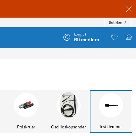
Butikker
Logg på
Bli medlem
Testklemmer
Polskruer
Oscilloskopsonder