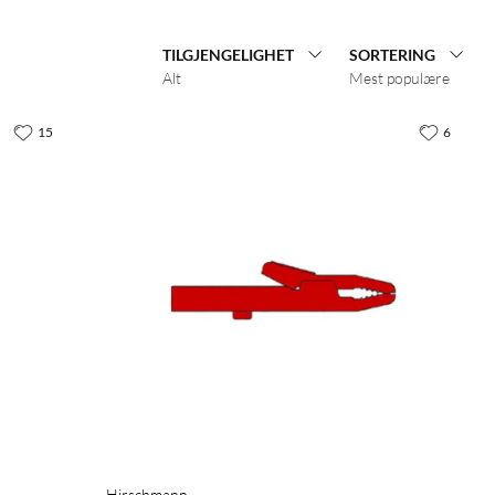
TILGJENGELIGHET
SORTERING
Alt
Mest populære
15
6
Hirschmann