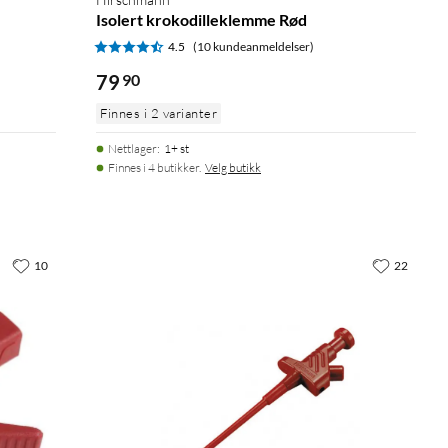
Isolert krokodilleklemme Rød
4.5
(10 kundeanmeldelser)
79
90
Finnes i 2 varianter
Nettlager
:
1+ st
Finnes i 4 butikker.
Velg butikk
10
22