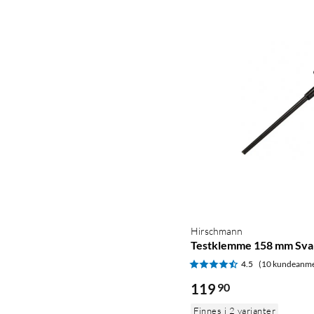
Hirschmann
Testklemme 158 mm Sva
4.5
(10 kundeanme
119
90
Finnes i 2 varianter