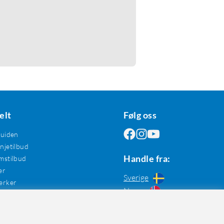
elt
Følg oss
guiden
jetilbud
Handle fra:
mstilbud
er
Sverige
erker
Norge