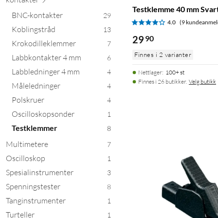
Testklemme 40 mm Svar
BNC-kontakter
29
4.0
(9 kundeanmel
Koblingstråd
13
29
90
Krokodilleklemmer
7
Finnes i 2 varianter
Labbkontakter 4 mm
6
Labbledninger 4 mm
4
Nettlager
:
100+ st
Finnes i 26 butikker.
Velg butikk
Måleledninger
4
Polskruer
4
Oscilloskopsonder
1
Testklemmer
8
Multimetere
7
Oscilloskop
1
Spesialinstrumenter
3
Spenningstester
8
Tanginstrumenter
1
Turteller
1