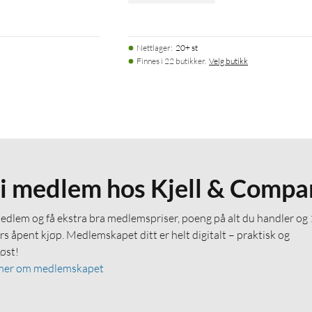
Nettlager
:
20+ st
Finnes i 22 butikker.
Velg butikk
li medlem hos Kjell & Compa
medlem og få ekstra bra medlemspriser, poeng på alt du handler og
rs åpent kjøp. Medlemskapet ditt er helt digitalt – praktisk og
løst!
mer om medlemskapet