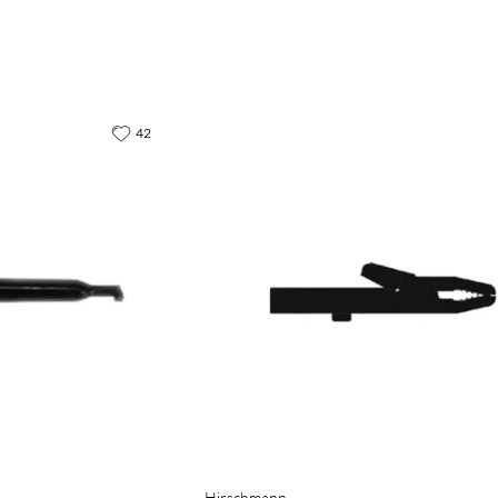
42
Hirschmann