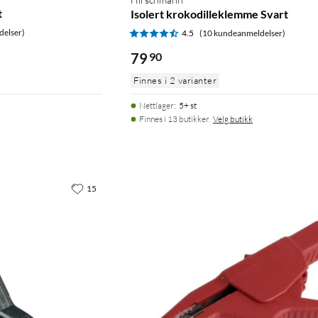
t
Isolert krokodilleklemme Svart
delser)
4.5
(10 kundeanmeldelser)
79
90
Finnes i 2 varianter
Nettlager
:
5+ st
Finnes i 13 butikker.
Velg butikk
15