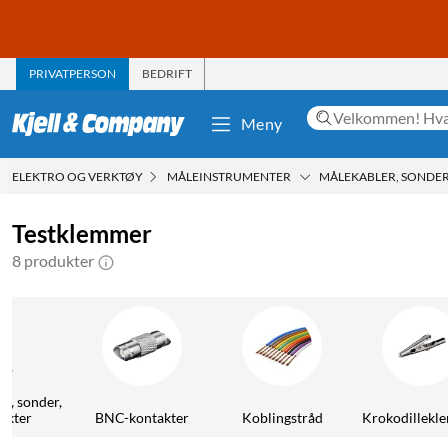
PRIVATPERSON
BEDRIFT
Meny
ELEKTRO OG VERKTØY
MÅLEINSTRUMENTER
MÅLEKABLER, SONDER
Testklemmer
8 produkter
r, sonder,
akter
BNC-kontakter
Koblingstråd
Krokodillekl