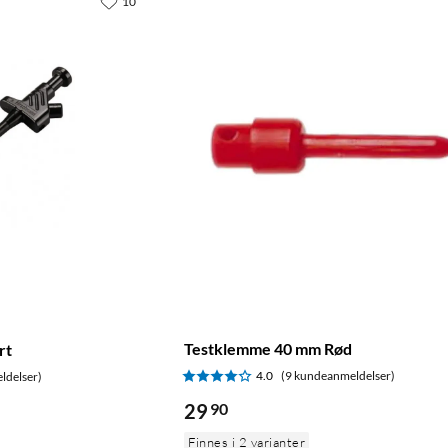
10
Testklemme 40 mm Rød
rt
4.0
(9 kundeanmeldelser)
ldelser)
29
90
Finnes i 2 varianter