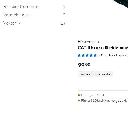
Blåseinstrumenter
1
Varmekamera
2
Vekter
19
Hirschmann
CAT II krokodilleklemme
5.0
(5 kundeanmel
99
90
Finnes i 2 varianter
Nettlager
:
5+ st
Finnes i 10 butikker.
Velg butikk