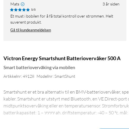
Mats
3 år siden
5/5
Et must i bobilen for å få total kontroll over strømmen. Helt
suverent produkt.
Gå til kundeanmeldelsen
Victron Energy Smartshunt Batteriovervåker 500 A
Smart batteriovervåking via mobilen
Artikkelnr: 49128
Modellnr: SmartShunt
Smartshunt er et bra alternativ til en BMV-batteriovervåker, spe
kabler. Smartshunt er utstyrt med Bluetooth, en VE.Direct-port o
midtpunktsovervåking eller en temperatursensor. Strømforbruk: <
batterikapasitet: 1 – 9999 ah. driftstemperatur: -40 – 50 °c. m