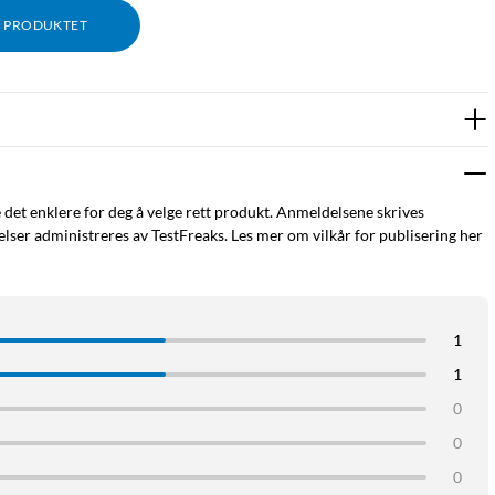
M PRODUKTET
e det enklere for deg å velge rett produkt. Anmeldelsene skrives
ser administreres av TestFreaks. Les mer om vilkår for publisering her
1
1
0
0
0