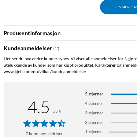
LES MER O
Produsentinformasjon
Kundeanmeldelser
(
2
)
Her ser du hva andre kunder synes. Vi viser alle anmeldelser for å gjør
utelukkende av kunder som har kjøpt produktet. Karakterer og anmeldel
www.kjell.com/no/vilkar/kundeanmeldelser
5 stjerner
4.5
4 stjerner
av 5
3 stjerner
2 stjerner
1 stjerne
2
kundeanmeldelser