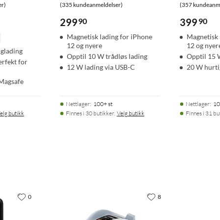
er)
(335 kundeanmeldelser)
(357 kundeanme
299
90
399
90
Magnetisk lading for iPhone
Magnetisk 
12 og nyere
12 og nyer
iglading
Opptil 10 W trådløs lading
Opptil 15 
erfekt for
12 W lading via USB-C
20 W hurti
 Magsafe
Nettlager
:
100+ st
Nettlager
:
10
elg butikk
Finnes i 30 butikker.
Velg butikk
Finnes i 31 bu
0
8