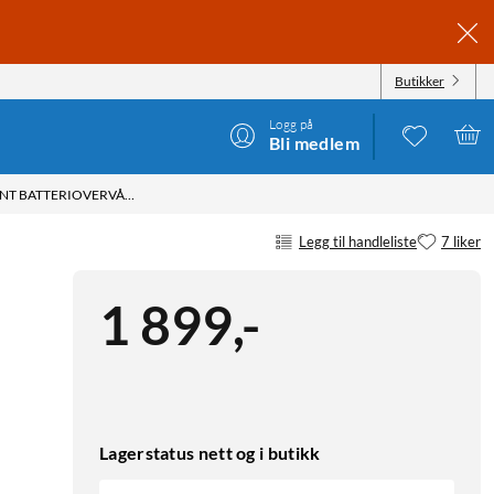
Butikker
Logg på
Bli medlem
VICTRON ENERGY SMARTSHUNT BATTERIOVERVÅKER 500 A
Legg til handleliste
7 liker
1 899
,
-
Lagerstatus nett og i butikk