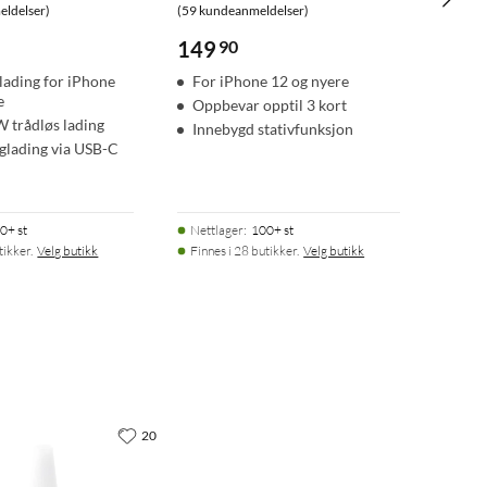
ldelser)
(59 kundeanmeldelser)
149
90
lading for iPhone
For iPhone 12 og nyere
e
Oppbevar opptil 3 kort
W trådløs lading
Innebygd stativfunksjon
glading via USB-C
0+ st
Nettlager
:
100+ st
tikker.
Velg butikk
Finnes i 28 butikker.
Velg butikk
20