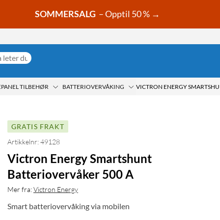
SOMMERSALG
– Opptil 50 % →
EPANEL TILBEHØR
BATTERIOVERVÅKING
GRATIS FRAKT
Artikkelnr: 49128
Victron Energy Smartshunt
Batteriovervåker 500 A
Mer fra:
Victron Energy
Smart batteriovervåking via mobilen