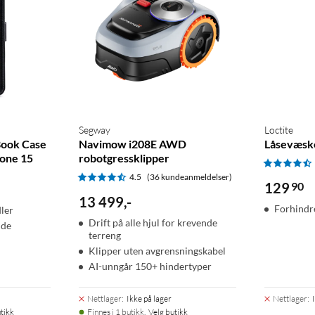
Segway
Loctite
 Book Case
Navimow i208E AWD
Låsevæsk
hone 15
robotgressklipper
4.5
(36 kundeanmeldelser)
129
90
13 499
,
-
Forhindr
dler
Drift på alle hjul for krevende
ide
terreng
Klipper uten avgrensningskabel
AI-unngår 150+ hindertyper
Nettlager
:
Ikke på lager
Nettlager
:
tikk
Finnes i 1 butikk.
Velg butikk