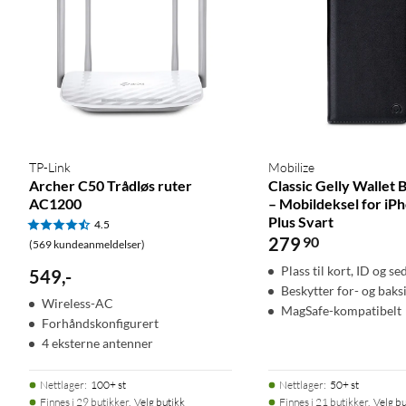
TP-Link
Mobilize
Archer C50 Trådløs ruter
Classic Gelly Wallet
AC1200
– Mobildeksel for iP
Plus Svart
4.5
279
90
(569 kundeanmeldelser)
Plass til kort, ID og se
549
,
-
Beskytter for- og baks
Wireless-AC
MagSafe-kompatibelt
Forhåndskonfigurert
4 eksterne antenner
Nettlager
:
100+ st
Nettlager
:
50+ st
Finnes i 29 butikker.
Velg butikk
Finnes i 21 butikker.
Velg bu