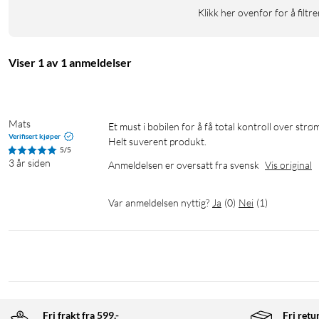
Klikk her ovenfor for å filtre
Viser 1 av 1 anmeldelser
Mats
Et must i bobilen for å få total kontroll over strømmen.

Verifisert kjøper
Helt suverent produkt.
5/5
3 år siden
Anmeldelsen er oversatt fra svensk
Vis original
Var anmeldelsen nyttig?
Ja
(
0
)
Nei
(
1
)
Fri frakt fra 599,-
Fri retu