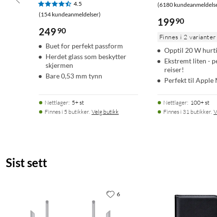
4.5
(6180 kundeanmeldels
(154 kundeanmeldelser)
199
90
249
90
Finnes i 2 varianter
Buet for perfekt passform
Opptil 20 W hurt
Herdet glass som beskytter
Ekstremt liten - p
skjermen
reiser!
Bare 0,53 mm tynn
Perfekt til Apple
Nettlager
:
5+ st
Nettlager
:
100+ st
Finnes i 5 butikker.
Velg butikk
Finnes i 31 butikker.
V
Sist sett
6