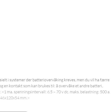
sielt i systemer der batteriovervåking kreves, men du vil ha færre
g en kontakt som kan brukes til: å overvåke et andre batteri,
1 ma. spenningsintervall: 6,5 – 70 v dc. maks. belastning: 500 a.
ål: 46x120x54 mm.>