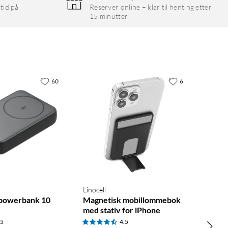
tid på
Reserver online – klar til henting etter
15 minutter
60
6
Linocell
 powerbank 10
Magnetisk mobillommebok
med stativ for iPhone
.5
4.5