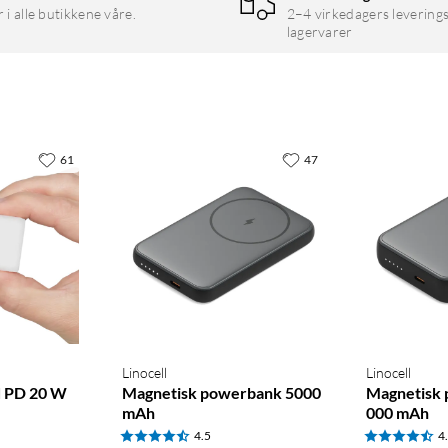
r i alle butikkene våre.
2–4 virkedagers leverings
lagervarer
61
47
Linocell
Linocell
d PD 20 W
Magnetisk powerbank 5000
Magnetisk
mAh
000 mAh
4.5
4