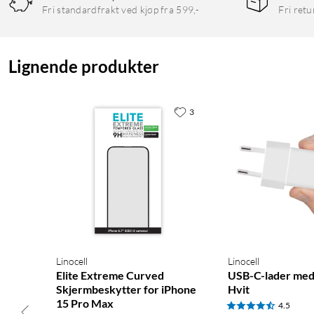
Fri standardfrakt ved kjøp fra 599,-
Fri retu
Lignende produkter
3
Linocell
Linocell
Elite Extreme Curved
USB-C-lader me
Skjermbeskytter for iPhone
Hvit
15 Pro Max
4.5