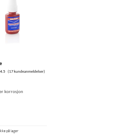
e
4.5
(17 kundeanmeldelser)
er korrosjon
Ikke på lager