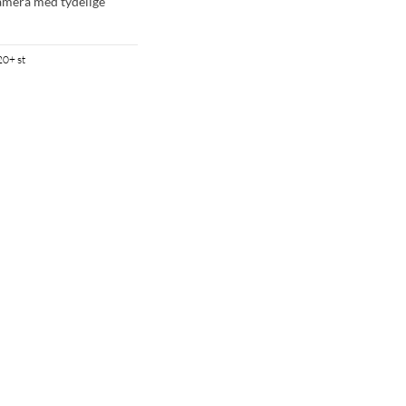
mera med tydelige
20+ st