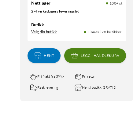
Nettlager
100+ st
2-4 virkedagers leveringstid
Butikk
Velg din butikk
Finnes i 20 butikker.
HENT
LEGG I HANDLEKURV
Fri frakt fra 599,-
Fri retur
Rask levering
Hent i butikk, GRATIS!