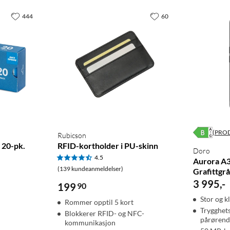
444
60
(PRO
Rubicson
 20-pk.
RFID-kortholder i PU-skinn
Doro
4.5
Aurora A3
(139 kundeanmeldelser)
Grafittgrå
3 995
,
-
199
90
Stor og k
Rommer opptil 5 kort
Trygghet
Blokkerer RFID- og NFC-
pårørend
kommunikasjon