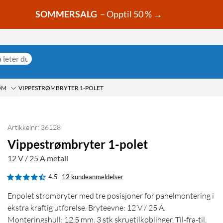
SOMMERSALG
– Opptil 50 % →
ØM
VIPPESTRØMBRYTER 1-POLET
Artikkelnr: 36128
Vippestrømbryter 1-polet
12 V / 25 A metall
4.5
12 kundeanmeldelser
Enpolet strømbryter med tre posisjoner for panelmontering i
ekstra kraftig utførelse. Bryteevne: 12 V / 25 A.
Monteringshull: 12,5 mm. 3 stk skruetilkoblinger. Til-fra-til.