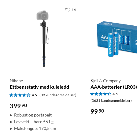
14
Nikabe
Kjell & Company
Ettbensstativ med kuleledd
AAA-batterier (LR03)
4.5
4.5
(39 kundeanmeldelser)
(3631 kundeanmeldelser)
399
90
99
90
Robust og portabelt
Lav vekt – bare 561 g
Makslengde: 170,5 cm