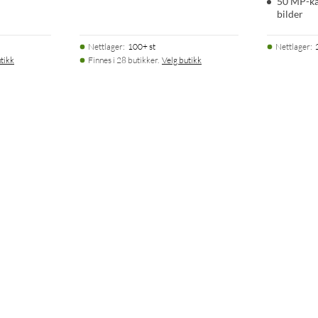
50 MP-ka
bilder
Nettlager
:
100+ st
Nettlager
:
tikk
Finnes i 28 butikker.
Velg butikk