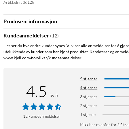
Artikkelnr: 36128
Produsentinformasjon
Kundeanmeldelser
(
12
)
Her ser du hva andre kunder synes. Vi viser alle anmeldelser for å gjør
utelukkende av kunder som har kjøpt produktet. Karakterer og anmeldel
www.kjell.com/no/vilkar/kundeanmeldelser
5 stjerner
4.5
4 stjerner
av 5
3 stjerner
2 stjerner
1 stjerne
12
kundeanmeldelser
Klikk her ovenfor for å filtre