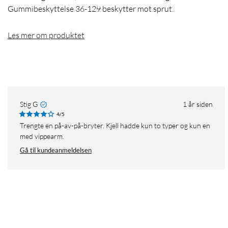
Gummibeskyttelse 36-129 beskytter mot sprut.
Les mer om produktet
Stig G
1 år siden
4/5
Trengte en på-av-på-bryter. Kjell hadde kun to typer og kun en
med vippearm.
Gå til kundeanmeldelsen