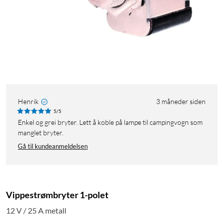
Henrik
3 måneder siden
5/5
Enkel og grei bryter. Lett å koble på lampe til campingvogn som
manglet bryter.
Gå til kundeanmeldelsen
Vippestrømbryter 1-polet
12 V / 25 A metall