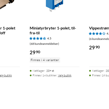
r 1-polet
Miniatyrbryter 1-polet, til-
Vippestrøm
/off
fra-til
4
4.5
(6 kundeanmeld
(68 kundeanmeldelser)
29
90
29
90
Finnes i 4 varianter
Nettlager
:
20+ st
Nettlager
:
20
elg butikk
Finnes i 14 butikker.
Velg butikk
Finnes i 16 bu