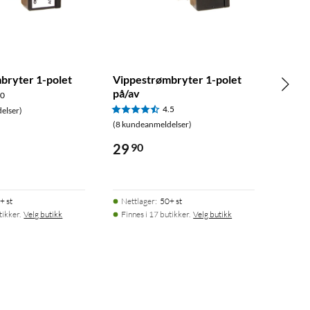
bryter 1-polet
Vippestrømbryter 1-polet
på/av
.0
4.5
elser)
(8 kundeanmeldelser)
29
90
+ st
Nettlager
:
50+ st
tikker.
Velg butikk
Finnes i 17 butikker.
Velg butikk