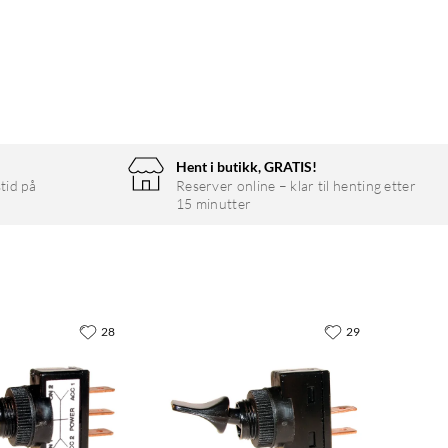
Hent i butikk, GRATIS!
tid på
Reserver online – klar til henting etter
15 minutter
28
29