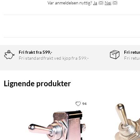
Var anmeldelsen nyttig?
Ja
(
0
)
Nei
(
0
)
Fri frakt fra 599,-
Fri retu
Fri standardfrakt ved kjøp fra 599,-
Fri retu
Lignende produkter
94