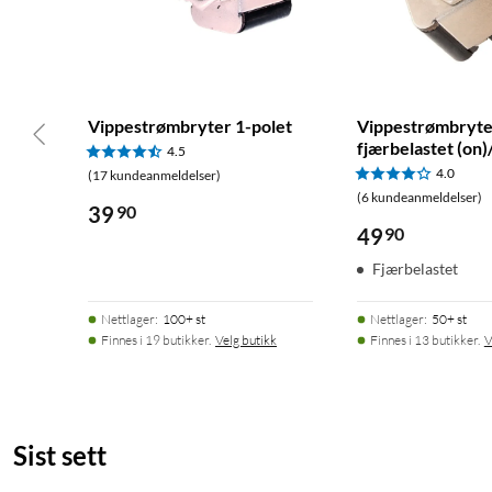
Vippestrømbryter 1-polet
Vippestrømbryte
fjærbelastet (on)
4.5
4.0
(17 kundeanmeldelser)
(6 kundeanmeldelser)
39
90
49
90
Fjærbelastet
Nettlager
:
100+ st
Nettlager
:
50+ st
Finnes i 19 butikker.
Velg butikk
Finnes i 13 butikker.
V
Sist sett