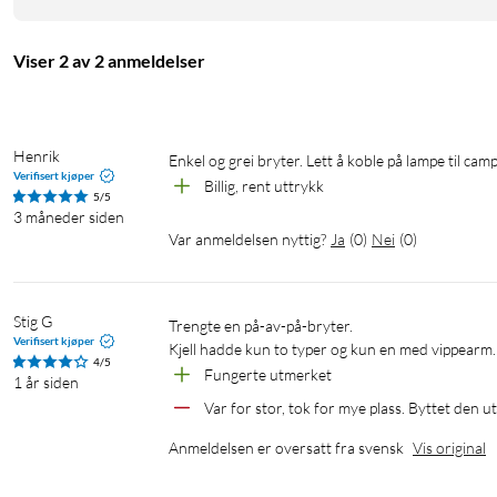
Viser 2 av 2 anmeldelser
Henrik
Enkel og grei bryter. Lett å koble på lampe til c
Verifisert kjøper
Billig, rent uttrykk
5/5
3 måneder siden
Var anmeldelsen nyttig?
Ja
(
0
)
Nei
(
0
)
Stig G
Trengte en på-av-på-bryter. 

Verifisert kjøper
Kjell hadde kun to typer og kun en med vippearm.
4/5
Fungerte utmerket
1 år siden
Var for stor, tok for mye plass. Byttet den 
Anmeldelsen er oversatt fra svensk
Vis original