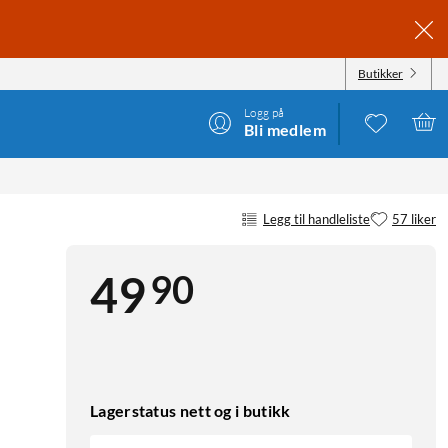
Butikker
Logg på
Bli medlem
Legg til handleliste
57 liker
90
49
Lagerstatus nett og i butikk