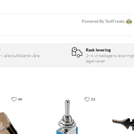
Powered By TestFreaks
r
Rask levering
r i alle butikkene våre.
2–4 virkedagers leverings
lagervarer
40
23