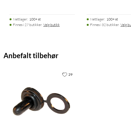
Nettlager
:
100+ st
Nettlager
:
100+ st
Finnes i 27 butikker.
Velg butikk
Finnes i 32 butikker.
Velg bu
Anbefalt tilbehør
29