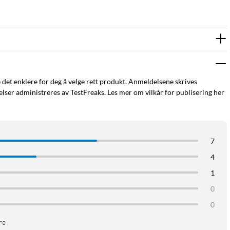
e det enklere for deg å velge rett produkt. Anmeldelsene skrives
ser administreres av TestFreaks. Les mer om vilkår for publisering her
7
4
1
0
0
re