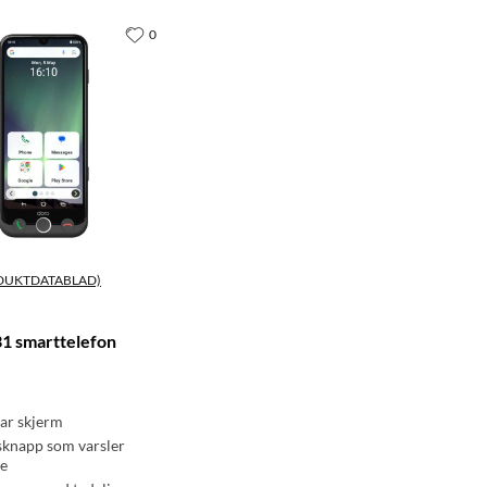
0
DUKTDATABLAD)
1 smarttelefon
lar skjerm
sknapp som varsler
e