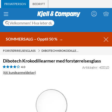
PRIVATPERSON
BEDRIFT
SOMMERSALG – Opptil 50 %
→
FORSTØRRELSESGLASS
DIBOTECH KROKODILLEARMER MED FORSTØRRELSESGLASS
Dibotech Krokodillearmer med forstørrelsesglass
4.0
Artikkelnr: 40010
(66 kundeanmeldelser)