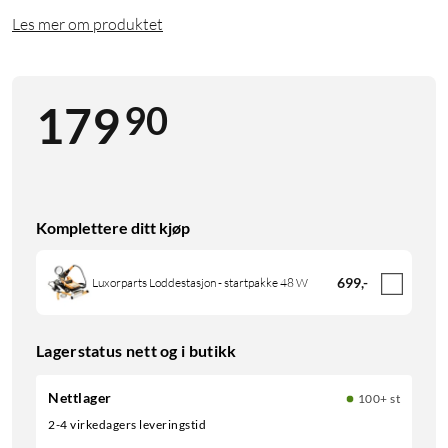
Les mer om produktet
90
179
Komplettere ditt kjøp
699
,
-
Luxorparts Loddestasjon - startpakke 48 W
Lagerstatus nett og i butikk
Nettlager
100+ st
2-4 virkedagers leveringstid