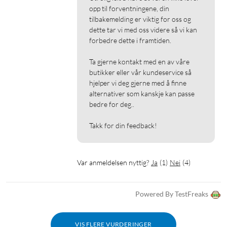
opp til forventningene, din 
tilbakemelding er viktig for oss og 
dette tar vi med oss videre så vi kan 
forbedre dette i framtiden.

Ta gjerne kontakt med en av våre 
butikker eller vår kundeservice så 
hjelper vi deg gjerne med å finne 
alternativer som kanskje kan passe 
bedre for deg..

Takk for din feedback!
Var anmeldelsen nyttig?
Ja
(
1
)
Nei
(
4
)
Powered By TestFreaks
VIS FLERE VURDERINGER