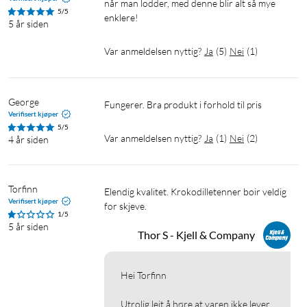
når man lodder, med denne blir alt så mye 
5/5
enklere!
5 år siden
Var anmeldelsen nyttig?
Ja
(
5
)
Nei
(
1
)
George
Fungerer. Bra produkt i forhold til pris
Verifisert kjøper
5/5
Var anmeldelsen nyttig?
Ja
(
1
)
Nei
(
2
)
4 år siden
Torfinn
Elendig kvalitet. Krokodilletenner boir veldig 
Verifisert kjøper
for skjeve.
1/5
5 år siden
Thor S - Kjell & Company
Hei Torfinn

Utrolig leit å høre at varen ikke lever 