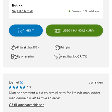
Butikk
Velg din butikk
Finnes i 13 butikker.
HENT
LEGG I HANDLEKURV
Fri frakt fra 599,-
Fri retur
Rask levering
Hent i butikk, GRATIS!
Daniel
5 år siden
5/5
Man har omtrent alltid en arm eller to for lite når man lodder,
med denne blir alt så mye enklere!
Gå til kundeanmeldelsen