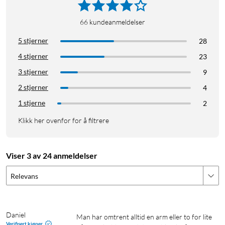
66
kundeanmeldelser
5 stjerner
28
4 stjerner
23
3 stjerner
9
2 stjerner
4
1 stjerne
2
Klikk her ovenfor for å filtrere
Viser 3 av 24 anmeldelser
Relevans
Daniel
Man har omtrent alltid en arm eller to for lite 
Verifisert kjøper