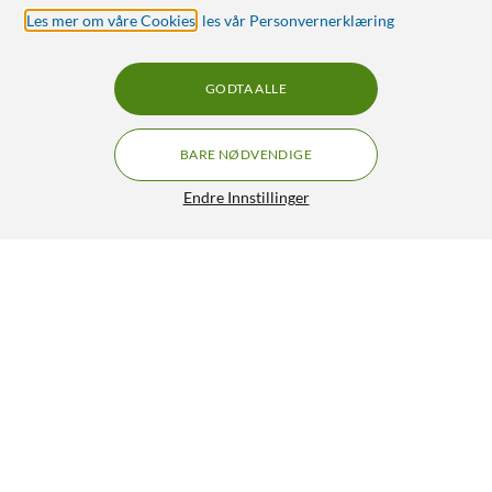
Les mer om våre Cookies
,
les vår Personvernerklæring
GODTA ALLE
BARE NØDVENDIGE
Endre Innstillinger
Dibotech Krokodillearmer med forstørrelsesglass
179,90
4/5
HENT
LEGG I HANDLEKURV