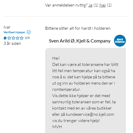
Var anmeldelsen nyttig?
Ja
(
1
)
Nei
(
1
)
Ivar
Bittene sitter alt for hardt i holderen. 
Verifisert kjøper
1/5
Sven Arild Ø, Kjell & Company
3 år siden
Hei!

Det kan være at toleransene har blitt 
litt feil men temperatur kan også ha 
noe å si, det kan hjelpe på ta bittene 
ut og inn av holderen mens den er i 
romtemperatur.

Vis dette ikke hjelper er det mest 
sannsynlig toleransen som er feil, ta 
kontakt med en av våres butikker 
eller på kundeservice@no.kjell.com 
vis du trenger videre hjelp!

MVH