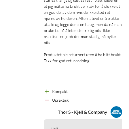
står så trangt og satt så fast i plastholderen 
at jeg måtte ha brukt verktøy for å plukke ut 
en god del av dem hvis de ikke stod i et 
hjørne av holderen. Alternativet er å plukke 
ut alle og legge dem i en haug, men da nå man 
bruke tid på å lete etter riktig bits. Ikke 
praktisk i en jobb der man stadig må bytte 
bits.

Produktet ble returnert uten å ha blitt brukt.

Takk for god returordning!

Kompakt
Upraktisk
Thor S - Kjell & Company
Hei!
