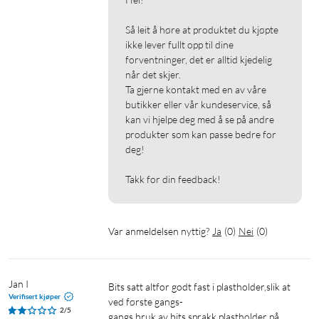
Så leit å høre at produktet du kjøpte 
ikke lever fullt opp til dine 
forventninger, det er alltid kjedelig 
når det skjer.

Ta gjerne kontakt med en av våre 
butikker eller vår kundeservice, så 
kan vi hjelpe deg med å se på andre 
produkter som kan passe bedre for 
deg!

Takk for din feedback!
Var anmeldelsen nyttig?
Ja
(
0
)
Nei
(
0
)
Jan I
Bits satt altfor godt fast i plastholder,slik at 
Verifisert kjøper
ved første gangs-

2/5
gangs bruk av bits sprakk plastholder på 