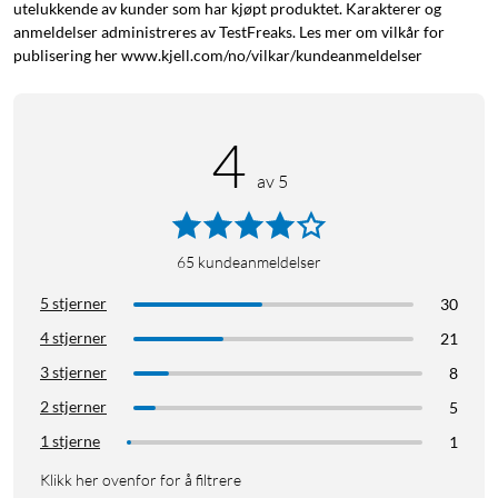
utelukkende av kunder som har kjøpt produktet. Karakterer og
anmeldelser administreres av TestFreaks. Les mer om vilkår for
publisering her www.kjell.com/no/vilkar/kundeanmeldelser
4
av 5
65
kundeanmeldelser
5 stjerner
30
4 stjerner
21
3 stjerner
8
2 stjerner
5
1 stjerne
1
Klikk her ovenfor for å filtrere