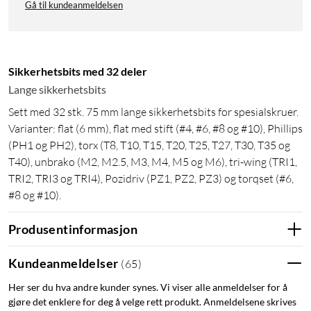
Gå til kundeanmeldelsen
Sikkerhetsbits med 32 deler
Lange sikkerhetsbits
Sett med 32 stk. 75 mm lange sikkerhetsbits for spesialskruer.
Varianter: flat (6 mm), flat med stift (#4, #6, #8 og #10), Phillips
(PH1 og PH2), torx (T8, T10, T15, T20, T25, T27, T30, T35 og
T40), unbrako (M2, M2.5, M3, M4, M5 og M6), tri-wing (TRI1,
TRI2, TRI3 og TRI4), Pozidriv (PZ1, PZ2, PZ3) og torqset (#6,
#8 og #10).
Produsentinformasjon
Kundeanmeldelser
(
65
)
Her ser du hva andre kunder synes. Vi viser alle anmeldelser for å
gjøre det enklere for deg å velge rett produkt. Anmeldelsene skrives