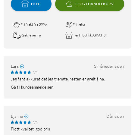
HENT
LEGG I HANDLEKURV
Fri frakt fra 599,-
Fri retur
Rask levering
Hent i butikk, GRATIS!
Lars
3 måneder siden
5/5
Jeg fant akkurat det jeg trengte, resten er greit å ha.
Gå til kundeanmeldelsen
Bjarne
2 år siden
5/5
flott kvalitet. god pris