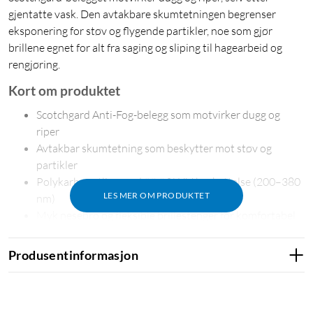
gjentatte vask. Den avtakbare skumtetningen begrenser
eksponering for støv og flygende partikler, noe som gjør
brillene egnet for alt fra saging og sliping til hagearbeid og
rengjøring.
Kort om produktet
Scotchgard Anti-Fog-belegg som motvirker dugg og
riper
Avtakbar skumtetning som beskytter mot støv og
partikler
Polykarbonatlins med 99,9 % UV-beskyttelse (200–380
LES MER OM PRODUKTET
nm)
Myk nesebro og fleksible brillestenger for komfortabel
passform
Oppbevaringspose i mikrofiber inkludert
Produsentinformasjon
Duggfrie glass med Scotchgard-teknologi