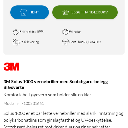
HENT
LEGG I HANDLEKURV
Fri frakt fra 599,-
Fri retur
Rask levering
Hent i butikk, GRATIS!
3M Solus 1000 vernebriller med Scotchgard-belegg
Blå/svarte
Komfortabelt øyevern som holder sikten klar
Modellnr: 7100331661
Solus 1000 er et par lette vernebriller med slank innfatning og
polykarbonatlins som gir slagfasthet og UV-beskyttelse.
Scotchgard-belegget motvirker dugg og riper, selv etter