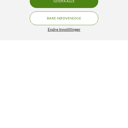
GODTA ALLE
BARE NØDVENDIGE
Endre Innstillinger
3M Solus 1000 vernebriller med Scotchgard-belegg
Blå/svarte
349,-
HENT
LEGG I HANDLEKURV
Lignende produkter