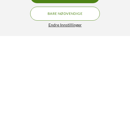
BARE NØDVENDIGE
Endre Innstillinger
Skjøteklemme Tre ledere
19,90
4/5
HENT
LEGG I HANDLEKURV
Lignende produkter