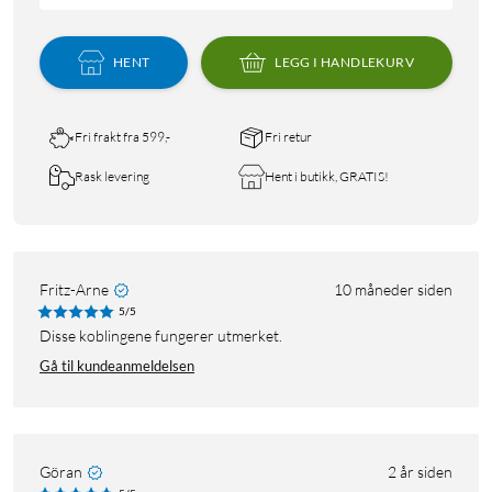
HENT
LEGG I HANDLEKURV
Fri frakt fra 599,-
Fri retur
Rask levering
Hent i butikk, GRATIS!
Fritz-Arne
10 måneder siden
5/5
Disse koblingene fungerer utmerket.
Gå til kundeanmeldelsen
Göran
2 år siden