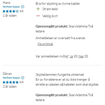
Hans
Bra for skjøting av tynne kabler 
Verifisert kjøper
Stram ledd
4/5
1 år siden
Veldig dyrt
Gjennomgått produkt:
Skarvklämma Två 
ledare
Anmeldelsen er oversatt fra svensk
Vis original
Var anmeldelsen nyttig?
Ja
(
0
)
Nei
(
0
)
Göran
Skjøteklemmen fungerte utmerket

Verifisert kjøper
En av fordelene er at du ikke trenger å 
5/5
skrelle av plasten på kabelen som skal skjøtes
2 år siden
Gjennomgått produkt:
Skarvklämma Två 
ledare