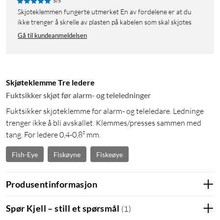
5/5
Skjøteklemmen fungerte utmerket En av fordelene er at du
ikke trenger å skrelle av plasten på kabelen som skal skjøtes
Gå til kundeanmeldelsen
Skjøteklemme Tre ledere
Fuktsikker skjøt før alarm- og teleledninger
Fuktsikker skjøteklemme for alarm- og teleledare. Ledninge
trenger ikke å bli avskallet. Klemmes/presses sammen med
tang. For ledere 0,4-0,8² mm.
Fish-Eye
Fiskøyne
Fiskeøye
Produsentinformasjon
Spør Kjell – still et spørsmål
(
1
)