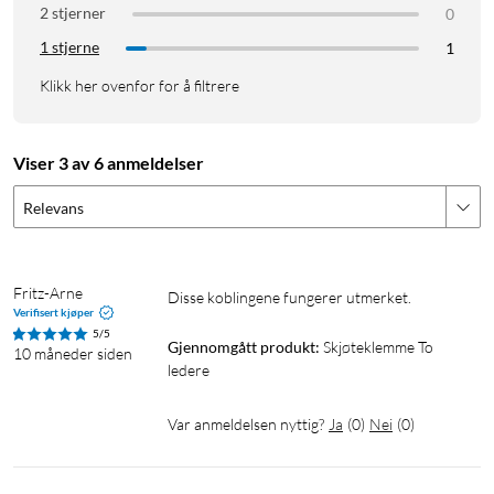
2 stjerner
0
1 stjerne
1
Klikk her ovenfor for å filtrere
Viser 3 av 6 anmeldelser
Relevans
Fritz-Arne
Disse koblingene fungerer utmerket.
Verifisert kjøper
5/5
Gjennomgått produkt:
Skjøteklemme To 
10 måneder siden
ledere
Var anmeldelsen nyttig?
Ja
(
0
)
Nei
(
0
)