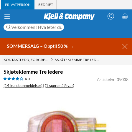
PRIVATPERSON
BEDRIFT
SOMMERSALG – Opptil 50 %
→
KONTAKTLEDD, FORGRENINGER
SKJØTEKLEMME TRE LEDERE
Skjøteklemme Tre ledere
4.0
Artikkelnr: 39038
(14 kundeanmeldelser)
(1 spørsmål/svar)
|