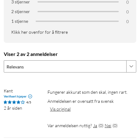
3 stjerner
0
2 stjerner
0
1 stjerne
0
Klikk her ovenfor for å filtrere
Viser 2 av 2 anmeldelser
Relevans
Kent
Fungerer akkurat som den skal, ingen rart.
Verifisert kjøper
Anmeldelsen er oversatt fra svensk
4/5
2 år siden
Vis original
Var anmeldelsen nyttig?
Ja
(
0
)
Nei
(
0
)