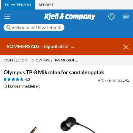
PRIVATPERSON
BEDRIFT
SOMMERSALG – Opptil 50 %
→
FASTTELEFONI
OLYMPUS TP-8 MIKROFON FOR SAMTALEOPPTAK
Olympus TP-8 Mikrofon for samtaleopptak
4.5
Artikkelnr: 55242
(3 kundeanmeldelser)