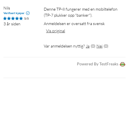
Nils
Denne TP-8 fungerer med en mobiltelefon 
Verifisert kjøper
(TP-7 plukker opp "banker").
5/5
Anmeldelsen er oversatt fra svensk
3 år siden
Vis original
Var anmeldelsen nyttig?
Ja
(
0
)
Nei
(
0
)
Powered By TestFreaks