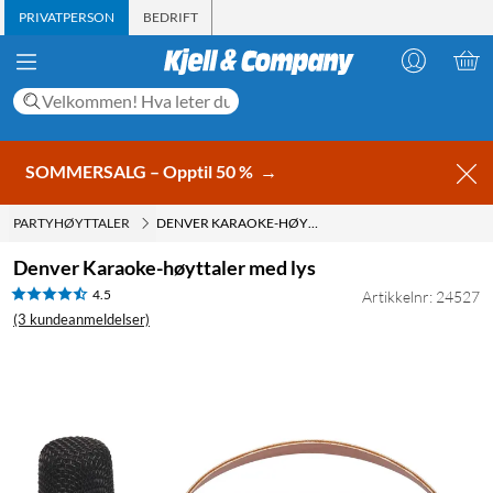
PRIVATPERSON
BEDRIFT
SOMMERSALG – Opptil 50 %
→
PARTYHØYTTALER
DENVER KARAOKE-HØYTTALER MED LYS
Denver Karaoke-høyttaler med lys
4.5
Artikkelnr: 24527
(3 kundeanmeldelser)