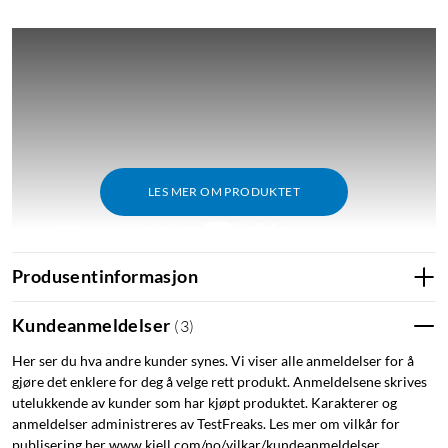
LES MER OM PRODUKTET
Produsentinformasjon
"
Kundeanmeldelser
(
3
)
Spesifikasjoner
Her ser du hva andre kunder synes. Vi viser alle anmeldelser for å
Bluetooth versjon: 5,3
gjøre det enklere for deg å velge rett produkt. Anmeldelsene skrives
Tilkobling: AUX (3,5 mm), Bluetooth, Micro-SD og USB-A
utelukkende av kunder som har kjøpt produktet. Karakterer og
Ladeport: USB-C
anmeldelser administreres av TestFreaks. Les mer om vilkår for
publisering her www.kjell.com/no/vilkar/kundeanmeldelser