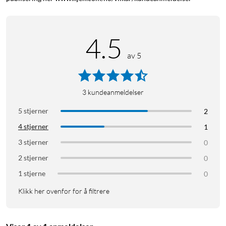
I pakken
Høyttaler
Mikrofon
4.5
USB-C- ladekabel
av 5
AUX-kabel"
3
kundeanmeldelser
5 stjerner
2
4 stjerner
1
3 stjerner
0
2 stjerner
0
1 stjerne
0
Klikk her ovenfor for å filtrere