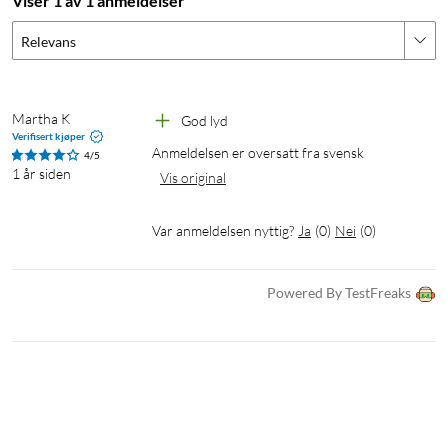
Viser 1 av 1 anmeldelser
Relevans
Martha K
God lyd
Verifisert kjøper
Anmeldelsen er oversatt fra svensk
4/5
1 år siden
Vis original
Var anmeldelsen nyttig?
Ja
(
0
)
Nei
(
0
)
Powered By TestFreaks