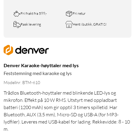
Fri frakt fra 599,-
Fri retur
Rask levering
Hent i butikk, GRATIS!
Denver Karaoke-høyttaler med lys
Feststemning med karaoke og lys
Modellnr: BTM-610
Trådløs Bluetooth-høyttaler med blinkende LED-lys og
mikrofon. Effekt på 10 W RMS. Utstyrt med oppladbart
batteri (1200 mAh) som gir opptil 3 timers spilletid. Har
Bluetooth, AUX (3,5 mm), Micro-SD og USB-A (for MP3-
lydfiler). Leveres med USB-kabel for lading. Rekkevidde: 8 - 10
m.