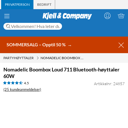
PRIVATPERSON
BEDRIFT
SOMMERSALG – Opptil 50 %
→
PARTYHØYTTALER
NOMADELIC BOOMBOX LOUD 711 BLUETOOTH-HØYTTALER 60W
Nomadelic Boombox Loud 711 Bluetooth-høyttaler
60W
4.5
Artikkelnr: 24857
(25 kundeanmeldelser)