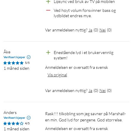
Lipsync ved bruk av TV på mobilen
Bluetooth-versjon: 5.3 (rekkevidde på opptil 10 m)
Spilletid: opptil 10 t ved 50 % volum, opptil 3 t ved 100 %
Ved høyt volum forsvinner bass og 
lydbildet endres mye.
volum
Innspenning (USB-C): 5 V DC/3 A, 9 v DC/2 A, 12 V DC/1,67 A
Var anmeldelsen nyttig?
Ja
(
0
)
Nei
(
0
)
Ladetid: opptil 3 t
Utspenning (USB-A, powerbank): 5 V DC/2 A
Lydinngang: AUX (3,5 mm), USB-A (USB-minne, max 32 GB)
Mål: 263x124x115 mm
Åke
Enestående lyd i et brukervennlig 
Verifisert kjøper
system!
Vekt: 1600 g
5/5
Anmeldelsen er oversatt fra svensk
1 måned siden
I pakken
Vis original
Nomadelic Loud 711 Bluetooth-høyttaler
USB-C til USB-C ladekabel (1 m)
Var anmeldelsen nyttig?
Ja
(
0
)
Nei
(
0
)
Skulderstropp
Manual
Anders
Rask!!! tilkobling som jeg savner på Marshall-
Verifisert kjøper
en min. God lyd for pengene. God størrelse.
4/5
Anmeldelsen er oversatt fra svensk
1 måned siden