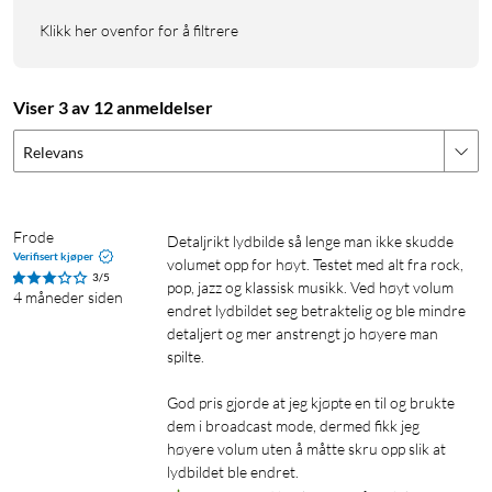
Klikk her ovenfor for å filtrere
Lades raskt og lader mobilen
Høyttaleren hurtiglades på cirka tre timer med en PD 20 W
Viser 3 av 12 anmeldelser
lader og får opptil 10 timer spilletid ved 50 % volum. Må
mobilen lades? Bruk høyttaleren innebygde batteri som
Relevans
powerbank for å lade på stedet. Kombinasjonen av rask
ladeing lang spilletid og ekstra kraft til mobilen gjør
Nomadeliv Boombox Loud 711 til en pålitelig følgesvenn hele
Frode
Detaljrikt lydbilde så lenge man ikke skudde 
dagen.
Verifisert kjøper
volumet opp for høyt. Testet med alt fra rock, 
3/5
pop, jazz og klassisk musikk. Ved høyt volum 
4 måneder siden
Spesifikasjoner
endret lydbildet seg betraktelig og ble mindre 
detaljert og mer anstrengt jo høyere man 
Bass: 2x 2,5" høyttalerelementer
spilte.

Diskant: 4x 31 mm høyttalerelementer
Impedans: 4 Ω
God pris gjorde at jeg kjøpte en til og brukte 
Frekvensomfang: 50 Hz–20 kHz
dem i broadcast mode, dermed fikk jeg 
Uteffekt: 60 W RMS
høyere volum uten å måtte skru opp slik at 
Vannbestandighet: IPX7
lydbildet ble endret.