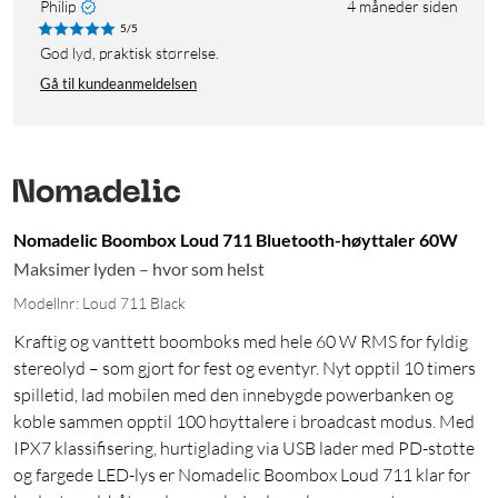
Philip
4 måneder siden
5/5
God lyd, praktisk størrelse.
Gå til kundeanmeldelsen
Nomadelic Boombox Loud 711 Bluetooth-høyttaler 60W
Maksimer lyden – hvor som helst
Modellnr: Loud 711 Black
Kraftig og vanttett boomboks med hele 60 W RMS for fyldig
stereolyd – som gjort for fest og eventyr. Nyt opptil 10 timers
spilletid, lad mobilen med den innebygde powerbanken og
koble sammen opptil 100 høyttalere i broadcast modus. Med
IPX7 klassifisering, hurtiglading via USB lader med PD-støtte
og fargede LED-lys er Nomadelic Boombox Loud 711 klar for