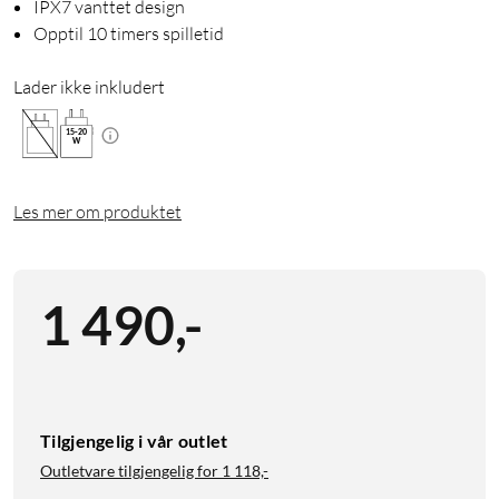
IPX7 vanttet design
Opptil 10 timers spilletid
Lader ikke inkludert
15
-
20
W
Les mer om produktet
1 490
,
-
Tilgjengelig i vår outlet
Outletvare tilgjengelig for
1 118,-