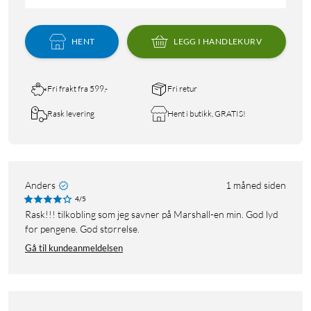
HENT
LEGG I HANDLEKURV
Fri frakt fra 599,-
Fri retur
Rask levering
Hent i butikk, GRATIS!
Anders
1 måned siden
4/5
Rask!!! tilkobling som jeg savner på Marshall-en min. God lyd
for pengene. God størrelse.
Gå til kundeanmeldelsen