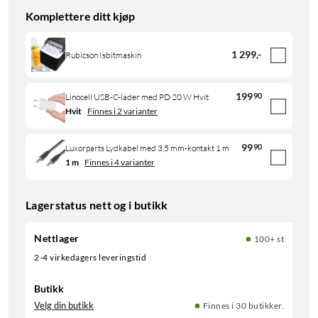
Komplettere ditt kjøp
1 299
,
-
Rubicson Isbitmaskin
199
90
Linocell USB-C-lader med PD 20 W Hvit
Hvit
Finnes i 2 varianter
99
90
Luxorparts Lydkabel med 3,5 mm-kontakt 1 m
1 m
Finnes i 4 varianter
Lagerstatus nett og i butikk
Nettlager
100+ st
2-4 virkedagers leveringstid
Butikk
Velg din butikk
Finnes i 30 butikker.