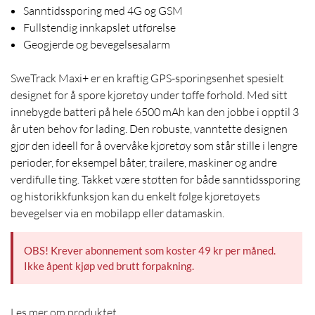
Sanntidssporing med 4G og GSM
Fullstendig innkapslet utførelse
Geogjerde og bevegelsesalarm
SweTrack Maxi+ er en kraftig GPS-sporingsenhet spesielt
designet for å spore kjøretøy under tøffe forhold. Med sitt
innebygde batteri på hele 6500 mAh kan den jobbe i opptil 3
år uten behov for lading. Den robuste, vanntette designen
gjør den ideell for å overvåke kjøretøy som står stille i lengre
perioder, for eksempel båter, trailere, maskiner og andre
verdifulle ting. Takket være støtten for både sanntidssporing
og historikkfunksjon kan du enkelt følge kjøretøyets
bevegelser via en mobilapp eller datamaskin.
OBS! Krever abonnement som koster 49 kr per måned.
Ikke åpent kjøp ved brutt forpakning.
Les mer om produktet