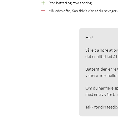
Stor batteri og mye sporing
Må lades ofte, Kan tidvis vise at du beveger
Hei!

Så leit å høre at p
det er alltid leit å
Batteritiden er reg
variere noe mellom
Om du har flere sp
med en av våre buti
Takk for din feedb