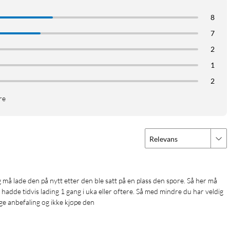
rte temperatur-, fuktighets- og lyssensorer. Overvåk
8
ttende beskyttelse av følsomme laster og rom.
7
2
1
2
re
Relevans
 hadde tidvis lading 1 gang i uka eller oftere. Så med mindre du har veldig 
e anbefaling og ikke kjøpe den 
