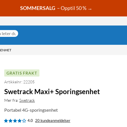
SOMMERSALG
– Opptil 50 % →
SENHET
GRATIS FRAKT
Artikkelnr: 22205
Swetrack Maxi+ Sporingsenhet
Mer fra:
Swetrack
Portabel 4G-sporingsenhet
4.0
20 kundeanmeldelser