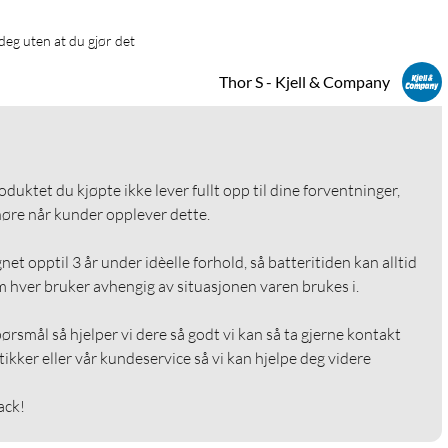
 deg uten at du gjør det
Thor S - Kjell & Company
roduktet du kjøpte ikke lever fullt opp til dine forventninger, 
 høre når kunder opplever dette. 

net opptil 3 år under idèelle forhold, så batteritiden kan alltid 
 hver bruker avhengig av situasjonen varen brukes i.

ørsmål så hjelper vi dere så godt vi kan så ta gjerne kontakt 
kker eller vår kundeservice så vi kan hjelpe deg videre

ack!