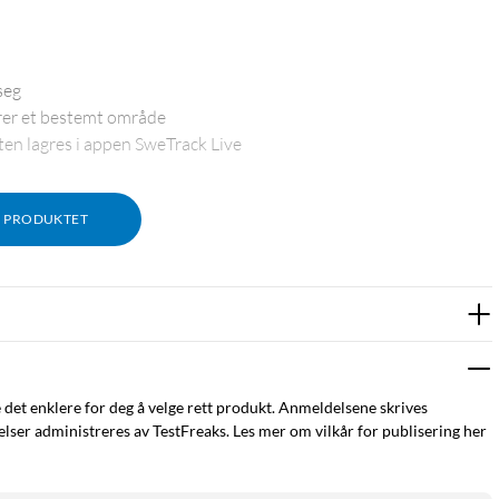
seg
serer et bestemt område
ten lagres i appen SweTrack Live
M PRODUKTET
SweTrack Live, der du kan se enhetens posisjon på datamaskinen
rømforbruket til nesten null i hvilemodus. Maxi+ har et stort
e det enklere for deg å velge rett produkt. Anmeldelsene skrives
ptil 3 år.
ser administreres av TestFreaks. Les mer om vilkår for publisering her