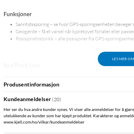
Funksjoner
Sanntidssporing – se hvor GPS-sporingsenheten beveger 
Geogjerde – få et varsel når kjøretøyet forlater eller pas
Posisjonshistorikk – alle posisjoner fra GPS-sporingsenhe
LES MER O
SweTrack Live
SweTrack Maxi+ styres helt og holdent via den populære appen 
eller mobilen din.
Produsentinformasjon
Energisparefunksjoner
Kundeanmeldelser
(
20
)
Sporingsenheten har en smart energisparemodus som reduserer st
Her ser du hva andre kunder synes. Vi viser alle anmeldelser for å gjør
oppladbart internt batteri og byr på imponerende batteritid på op
utelukkende av kunder som har kjøpt produktet. Karakterer og anmeldel
www.kjell.com/no/vilkar/kundeanmeldelser
Flere sensorer