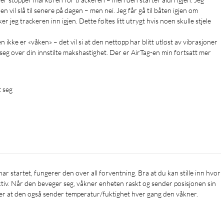
den vil slå til senere på dagen – men nei. Jeg får gå til båten igjen om 
eg trackeren inn igjen. Dette føltes litt utrygt hvis noen skulle stjele 
 ikke er «våken» – det vil si at den nettopp har blitt utløst av vibrasjoner 
seg over din innstilte makshastighet. Der er AirTag-en min fortsatt mer 
t seg
aktiv. Når den beveger seg, våkner enheten raskt og sender posisjonen sin 
a er at den også sender temperatur/fuktighet hver gang den våkner.