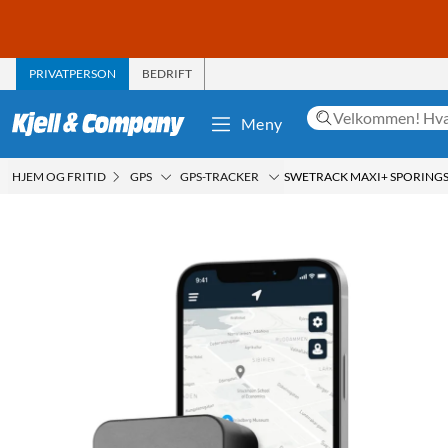
PRIVATPERSON
BEDRIFT
Meny
HJEM OG FRITID
GPS
GPS-TRACKER
SWETRACK MAXI+ SPORING