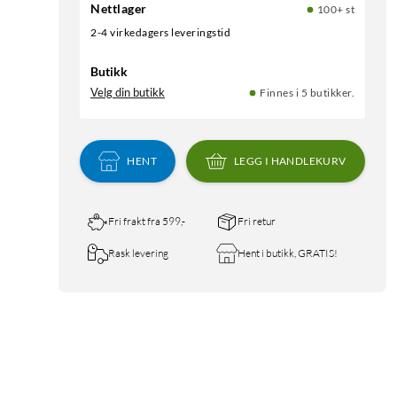
Nettlager
100+ st
2-4 virkedagers leveringstid
Butikk
Velg din butikk
Finnes i 5 butikker.
HENT
LEGG I HANDLEKURV
Fri frakt fra 599,-
Fri retur
Rask levering
Hent i butikk, GRATIS!