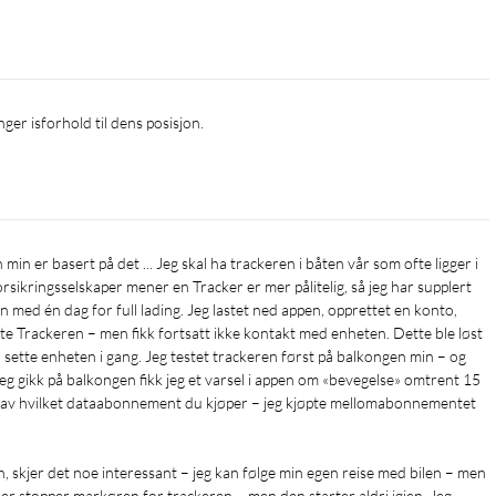
nger isforhold til dens posisjon.
rsikringsselskaper mener en Tracker er mer pålitelig, så jeg har supplert 
gn med én dag for full lading. Jeg lastet ned appen, opprettet en konto, 
e Trackeren – men fikk fortsatt ikke kontakt med enheten. Dette ble løst 
å sette enheten i gang. Jeg testet trackeren først på balkongen min – og 
g gikk på balkongen fikk jeg et varsel i appen om «bevegelse» omtrent 15 
gig av hvilket dataabonnement du kjøper – jeg kjøpte mellomabonnementet 
n, skjer det noe interessant – jeg kan følge min egen reise med bilen – men 
r stopper markøren for trackeren – men den starter aldri igjen. Jeg 