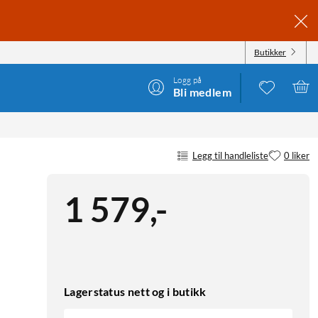
Butikker
Logg på
Bli medlem
Legg til handleliste
0 liker
1 579
,
-
Lagerstatus nett og i butikk