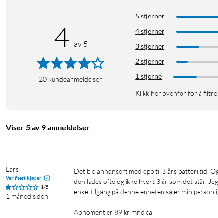
SweTrack Maxi+ forbedrer overvåkingen av eiendeler med integre
5 stjerner
miljøforhold og still inn varsler i SweTrack Live-appen for omfa
4
4 stjerner
av 5
Spesifikasjoner
3 stjerner
2 stjerner
Batteristørrelse: 6500 mAh
Mobilnett som støttes: 2G/GSM, 4G/LTE
1 stjerne
20
kundeanmeldelser
Posisjonsintervall: Fra hvert 10. sekund
Klikk her ovenfor for å filtre
Mål: 76x49x35 mm
Vekt: 190 g
Viser 5 av 9 anmeldelser
Lars
Det ble annonsert med opp til 3 års batteri tid. Og må lade den på nytt etter den ble satt på en plass den spore. Så her må 
Verifisert kjøper
den lades ofte og ikke hvert 3 år som det står. Jeg
1/5
enkel tilgang på denne enheten så er min personlig
1 måned siden