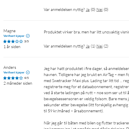
Var anmeldelsen nyttig?
Ja
(
0
)
Nei
(
0
)
Magne
Produktet virker bra, men har litt unøyaktig visni
Verifisert kjøper
3/5
Var anmeldelsen nyttig?
Ja
(
1
)
Nei
(
2
)
1 år siden
Anders
Jeg har hatt produktet i fire dager, så anmeldelsen min er basert på det ... Jeg skal ha trackeren i båten vår som ofte ligger i 
Verifisert kjøper
havnen. Tidligere har jeg brukt en AirTag – men fo
4/5
med Swetracker Maxi plus. Lading tar litt tid ... re
2 måneder siden
registrerte meg for et dataabonnement, registrert
ved å starte ladingen på nytt – noe som ser ut til 
bevegelsessensoren er veldig følsom. Bare mens je
sekunder etter bevegelse (litt forskjellig avhen
til 59 kr/måned – årsabonnement).

Når jeg går til båten med bilen og flytter trackere
jeg kommer inn i et område med dårlig dekning. De