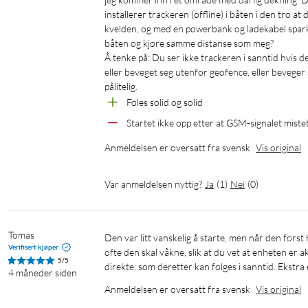
installerer trackeren (offline) i båten i den tro at 
kvelden, og med en powerbank og ladekabel sparker j
båten og kjøre samme distanse som meg?

Å tenke på: Du ser ikke trackeren i sanntid hvis den
eller beveget seg utenfor geofence, eller beveger 
pålitelig.
Føles solid og solid
Startet ikke opp etter at GSM-signalet miste
Anmeldelsen er oversatt fra svensk
Vis original
Var anmeldelsen nyttig?
Ja
(
1
)
Nei
(
0
)
Tomas
Den var litt vanskelig å starte, men når den først har startet, fungerer den over all forventning. Bra at du kan stille inn hvor 
Verifisert kjøper
ofte den skal våkne, slik at du vet at enheten er 
5/5
direkte, som deretter kan følges i sanntid. Ekstr
4 måneder siden
Anmeldelsen er oversatt fra svensk
Vis original