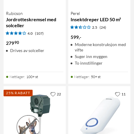
Rubicson
Perel
Jordrotteskremsel med
Insektdreper LED 50 m²
solceller
2.5
(24)
4.0
(107)
599
,
-
90
279
Moderne konstruksjon med
vifte
Drives av solceller
Suger inn myggen
To innstillinger
Nettlager
:
100+ st
Nettlager
:
50+ st
25% RABATT
22
11