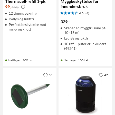
Thermacell-refill 1-pk.
Myggbeskyttelse for
innendørsbruk
99
,
-
169,-
12 timers pakning
4.0
(4)
Lydløs og luktfri
329
,
-
Perfekt beskyttelse mot
Skaper en myggfri sone på
mygg og knott
10–15 m²
Lydløs og luktfri
10 refill-puter er inkludert
(49241)
Nettlager
:
100+ st
Nettlager
:
100+ st
50
47