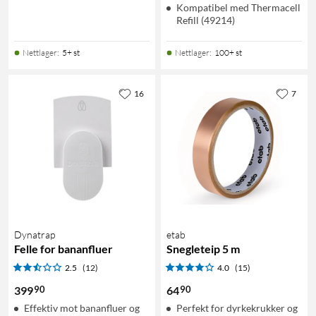
Kompatibel med Thermacell
Refill (49214)
Nettlager
:
5+ st
Nettlager
:
100+ st
16
7
Dynatrap
etab
Felle for bananfluer
Snegleteip 5 m
2.5
(12)
4.0
(15)
90
90
399
64
Effektiv mot bananfluer og
Perfekt for dyrkekrukker og