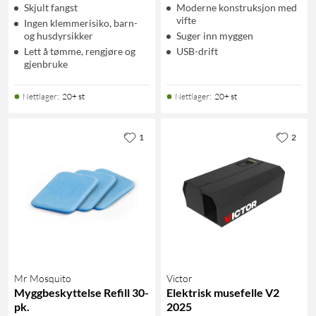
Skjult fangst
Moderne konstruksjon med
vifte
Ingen klemmerisiko, barn-
og husdyrsikker
Suger inn myggen
Lett å tømme, rengjøre og
USB-drift
gjenbruke
Nettlager
:
20+ st
Nettlager
:
20+ st
1
2
Mr Mosquito
Victor
Myggbeskyttelse Refill 30-
Elektrisk musefelle V2
pk.
2025