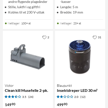
andre flygende plageånder
-kasser
Stille, luktfri og giftfri
Lengde: 5 m
Kobles til et 230 V-uttak
Bredde: 19 mm
Nettlager
:
100+ st
Nettlager
:
20+ st
2
31
Victor
Blaupunkt
Clean kill Musefelle 2-pk.
Insektdreper LED 30 m²
3.5
(24)
2.0
(12)
90
90
149
499