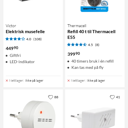
Victor
Thermacell
Elektrisk musefelle
Refill 40 t til Thermacell
E55
4.0
(108)
4.5
(8)
90
449
90
399
Giftfri
40 timers bruk i én refill
LED-indikator
Kan tas med på fly
Nettlager
:
Ikke på lager
Nettlager
:
Ikke på lager
88
41