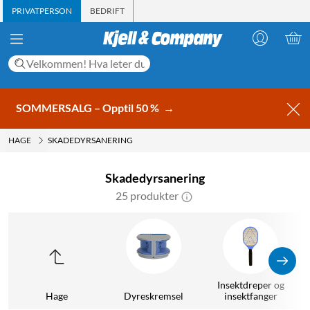
PRIVATPERSON
BEDRIFT
SOMMERSALG – Opptil 50 %
→
HAGE
SKADEDYRSANERING
Skadedyrsanering
25 produkter
Insektdreper og
Hage
Dyreskremsel
insektfanger