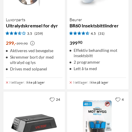
Luxorparts
Beurer
Ultralydskremsel for dyr
BR60 Insektsbittlindrer
3.5
(259)
4.5
(31)
90
299
,
-
399
399,90
Effektiv behandling mot
Aktiveres ved bevegelse
insektsbitt
Skremmer bort dyr med
2 programmer
ultralyd og lys
Lett å ta med
Drives med solpanel
Nettlager
:
Ikke på lager
Nettlager
:
Ikke på lager
24
4