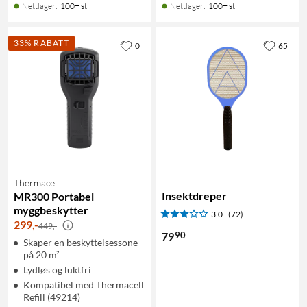
Nettlager
:
100+ st
Nettlager
:
100+ st
33% RABATT
0
65
Thermacell
Insektdreper
MR300 Portabel
myggbeskytter
3.0
(72)
299
,
-
449,-
90
79
Skaper en beskyttelsessone
på 20 m²
Lydløs og luktfri
Kompatibel med Thermacell
Refill (49214)