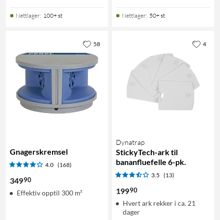
Nettlager
:
100+ st
Nettlager
:
50+ st
58
4
Dynatrap
Gnagerskremsel
StickyTech-ark til
bananfluefelle 6-pk.
4.0
(168)
3.5
(13)
90
349
90
199
Effektiv opptil 300 m²
Hvert ark rekker i ca. 21
dager