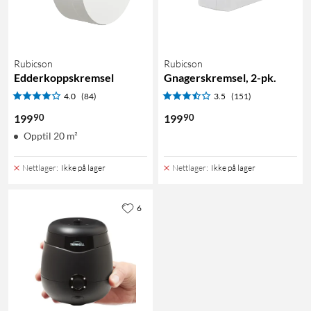
Rubicson
Rubicson
Edderkoppskremsel
Gnagerskremsel, 2-pk.
4.0
(84)
3.5
(151)
90
90
199
199
Opptil 20 m²
Nettlager
:
Ikke på lager
Nettlager
:
Ikke på lager
6