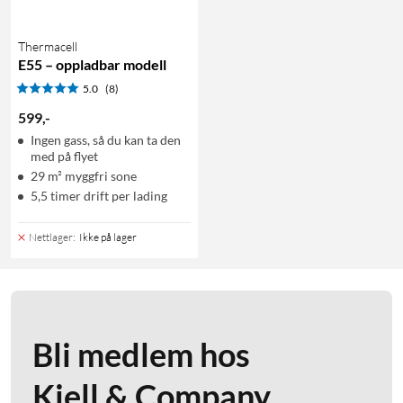
Thermacell
E55 – oppladbar modell
5.0
(8)
599
,
-
Ingen gass, så du kan ta den
med på flyet
29 m² myggfri sone
5,5 timer drift per lading
Nettlager
:
Ikke på lager
Bli medlem hos
Kjell & Company