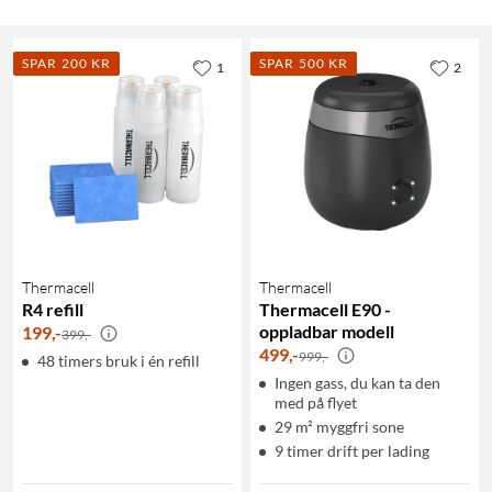
SPAR 200 KR
SPAR 500 KR
1
2
Thermacell
Thermacell
R4 refill
Thermacell E90 -
oppladbar modell
199
,
-
399,-
499
,
-
999,-
48 timers bruk i én refill
Ingen gass, du kan ta den
med på flyet
29 m² myggfri sone
9 timer drift per lading