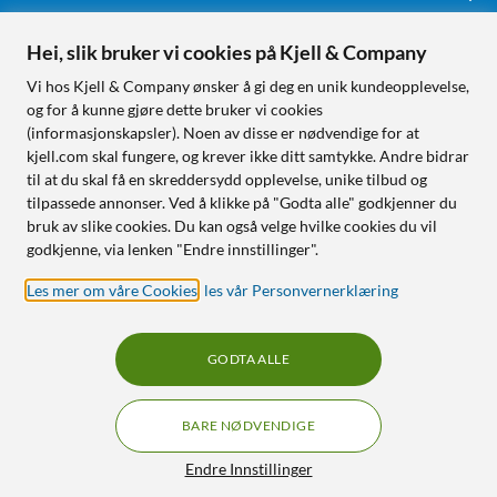
Hei, slik bruker vi cookies på Kjell & Company
Følg oss
Vi hos Kjell & Company ønsker å gi deg en unik kundeopplevelse,
og for å kunne gjøre dette bruker vi cookies
(informasjonskapsler). Noen av disse er nødvendige for at
kjell.com skal fungere, og krever ikke ditt samtykke. Andre bidrar
Handle fra:
til at du skal få en skreddersydd opplevelse, unike tilbud og
tilpassede annonser. Ved å klikke på "Godta alle" godkjenner du
Sverige
bruk av slike cookies. Du kan også velge hvilke cookies du vil
Norge
godkjenne, via lenken "Endre innstillinger".
Les mer om våre Cookies
,
les vår Personvernerklæring
GODTA ALLE
BARE NØDVENDIGE
RÅD OG TILBEHØR TIL
HJEMMEELEKTRONIKK
Filtre
Endre Innstillinger
© Copyright
2026
Kjell & Company