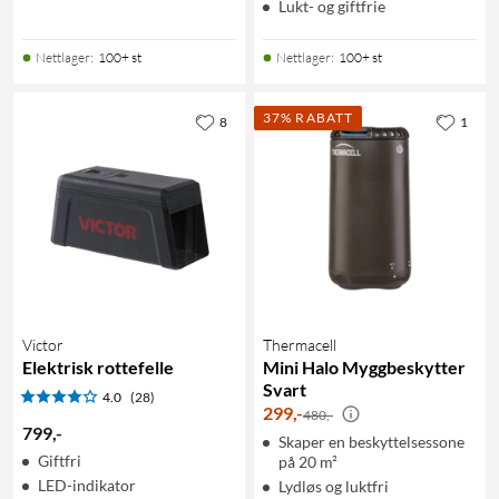
Lukt- og giftfrie
Nettlager
:
100+ st
Nettlager
:
100+ st
37% RABATT
8
1
Victor
Thermacell
Elektrisk rottefelle
Mini Halo Myggbeskytter
Svart
4.0
(28)
299
,
-
480,-
799
,
-
Skaper en beskyttelsessone
Giftfri
på 20 m²
LED-indikator
Lydløs og luktfri