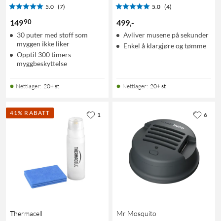
5.0
(7)
5.0
(4)
90
149
499
,
-
30 puter med stoff som
Avliver musene på sekunder
myggen ikke liker
Enkel å klargjøre og tømme
Opptil 300 timers
myggbeskyttelse
Nettlager
:
20+ st
Nettlager
:
20+ st
41% RABATT
1
6
Thermacell
Mr Mosquito