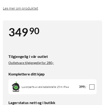
Les mer om produktet
90
349
Tilgjengelig i vår outlet
Outletvare tilgjengelig for
280,-
Komplettere ditt kjøp
399
,
-
Luxorparts 4-veis kabelsnelle 15 m IP44
Lagerstatus nett og i butikk