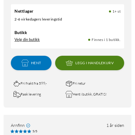
Nettlager
1+ st
2-6 virkedagers leveringstid
Butikk
Velg din butikk
Finnes i 1 butikk.
HENT
LEGG I HANDLEKURV
Fri frakt fra 599,-
Fri retur
Rask levering
Hent i butikk, GRATIS!
Arnfinn
1 år siden
5/5