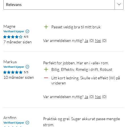
Relevans
Magne
Passet veldig bra til mitt bruk
Verifisert kjøper
4/5
Var anmeldelsen nyttig?
Ja
(
0
)
Nei
(
0
)
7 måneder siden
Markus
Perfekt for jobben. Har en i «alle» rom. 
Verifisert kjøper
Billig, Effektiv, Rimelig i drift, Robust
5/5
10 måneder siden
Litt kort ledning, Skulle vist effekt (W) på 
vrideren
Var anmeldelsen nyttig?
Ja
(
0
)
Nei
(
0
)
Arnfinn
Praktisk og grei. Suger akkurat passe mengde 
Verifisert kjøper
strøm.