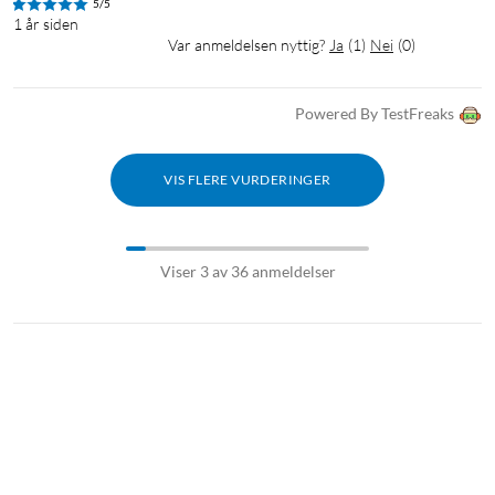
5/5
1 år siden
Var anmeldelsen nyttig?
Ja
(
1
)
Nei
(
0
)
Powered By TestFreaks
VIS FLERE VURDERINGER
Viser 3 av 36 anmeldelser