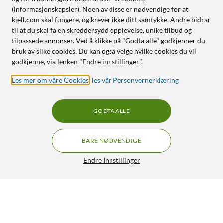
(informasjonskapsler). Noen av disse er nødvendige for at
kjell.com skal fungere, og krever ikke ditt samtykke. Andre bidrar
til at du skal få en skreddersydd opplevelse, unike tilbud og
tilpassede annonser. Ved å klikke på "Godta alle" godkjenner du
bruk av slike cookies. Du kan også velge hvilke cookies du vil
godkjenne, via lenken "Endre innstillinger".
Les mer om våre Cookies
,
les vår Personvernerklæring
GODTA ALLE
BARE NØDVENDIGE
Endre Innstillinger
Frostvakt 200W
349,90
4.5/5
HENT
LEGG I HANDLEKURV