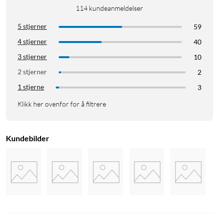
114
kundeanmeldelser
5 stjerner
59
4 stjerner
40
3 stjerner
10
2 stjerner
2
1 stjerne
3
Klikk her ovenfor for å filtrere
Kundebilder