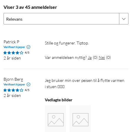
Viser 3 av 45 anmeldelser
Relevans
Patrick P
Stille og fungerer. Tiptop.
Verifisert kjøper
4/5
Var anmeldelsen nyttig?
Ja
(
0
)
Nei
(
0
)
2 år siden
Bjørn Berg
Jeg bruker min over peisen til å flytte varmen 
Verifisert kjøper
i stuen 👍🏼😜
4/5
2 år siden
Vedlagte bilder