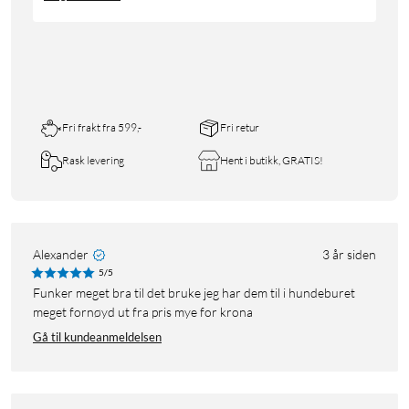
Fri frakt fra 599,-
Fri retur
Rask levering
Hent i butikk, GRATIS!
Alexander
3 år siden
5/5
Funker meget bra til det bruke jeg har dem til i hundeburet
meget fornøyd ut fra pris mye for krona
Gå til kundeanmeldelsen