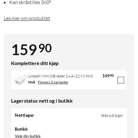
Kan skråstilles 360°
Les mer om produktet
90
159
Komplettere ditt kjøp
149
90
Linocell Mini USB-lader 2,4 A (12 W) Hvit
Hvit
Finnes i 2 varianter
Lagerstatus nett og i butikk
Nettlager
Ikke på lager
Butikk
Velg din butikk