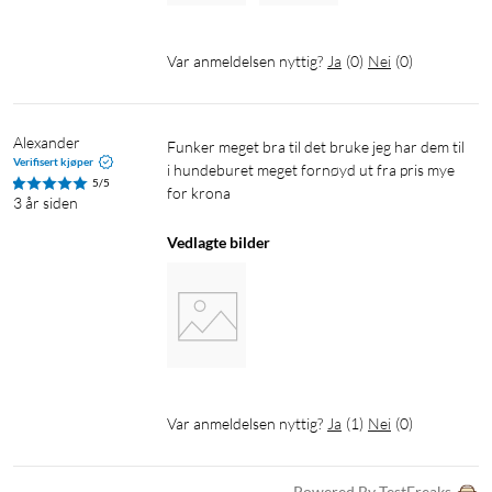
Var anmeldelsen nyttig?
Ja
(
0
)
Nei
(
0
)
Alexander
Funker meget bra til det bruke jeg har dem til 
Verifisert kjøper
i hundeburet meget fornøyd ut fra pris mye 
5/5
for krona 
3 år siden
Vedlagte bilder
Var anmeldelsen nyttig?
Ja
(
1
)
Nei
(
0
)
Powered By TestFreaks