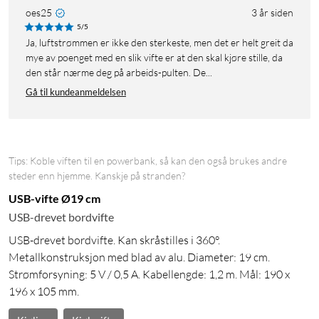
oes25
3 år siden
5/5
Ja, luftstrømmen er ikke den sterkeste, men det er helt greit da
mye av poenget med en slik vifte er at den skal kjøre stille, da
den står nærme deg på arbeids-pulten. De...
Gå til kundeanmeldelsen
Tips: Koble viften til en powerbank, så kan den også brukes andre
steder enn hjemme. Kanskje på stranden?
USB-vifte Ø19 cm
USB-drevet bordvifte
USB-drevet bordvifte. Kan skråstilles i 360°.
Metallkonstruksjon med blad av alu. Diameter: 19 cm.
Strømforsyning: 5 V / 0,5 A. Kabellengde: 1,2 m. Mål: 190 x
196 x 105 mm.