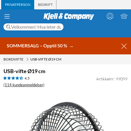
PRIVATPERSON
BEDRIFT
SOMMERSALG – Opptil 50 %
→
BORDVIFTE
USB-VIFTE Ø19 CM
USB-vifte Ø19 cm
4.5
Artikkelnr: 99099
(114 kundeanmeldelser)