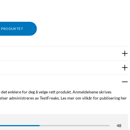
M PRODUKTET
e det enklere for deg å velge rett produkt. Anmeldelsene skrives
ser administreres av TestFreaks. Les mer om vilkår for publisering her
48