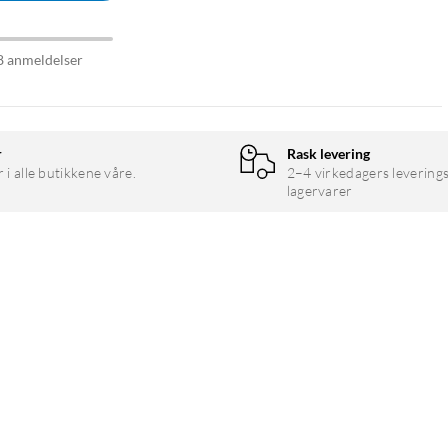
8 anmeldelser
r
Rask levering
r i alle butikkene våre.
2–4 virkedagers leverings
lagervarer