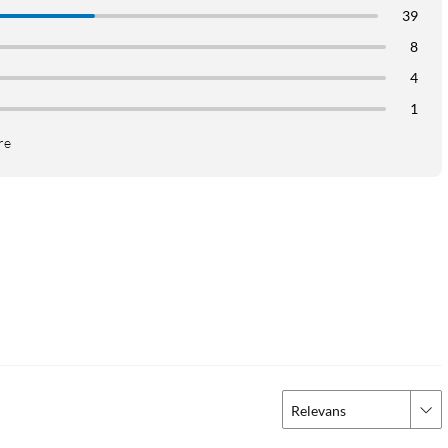
39
8
4
1
re
Relevans