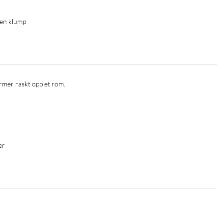
ten klump
rmer raskt opp et rom.
er