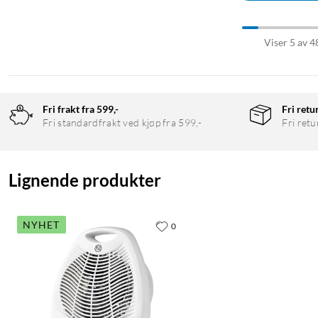
Viser 5 av 4
Fri frakt fra 599,-
Fri retu
Fri standardfrakt ved kjøp fra 599,-
Fri retu
Lignende produkter
NYHET
0