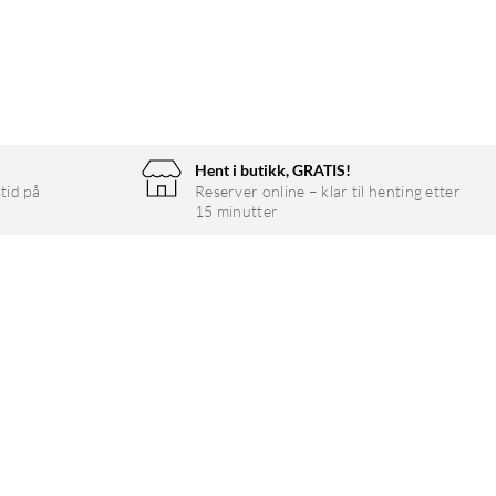
Hent i butikk, GRATIS!
tid på
Reserver online – klar til henting etter
15 minutter