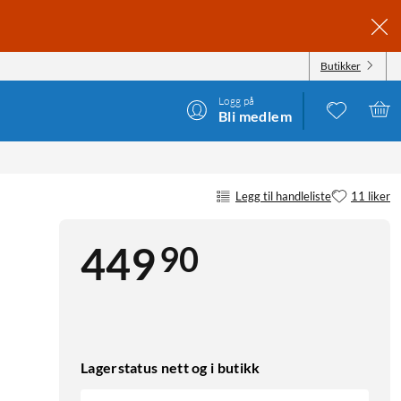
Butikker
Logg på
Bli medlem
Legg til handleliste
11 liker
90
449
Lagerstatus nett og i butikk