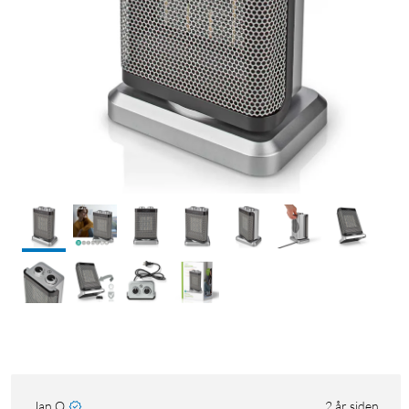
Jan O
2 år siden