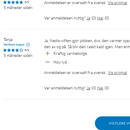
Anmeldelsen er oversatt fra svensk
Vis original
5/5
5 måneder siden
Var anmeldelsen nyttig?
Ja
(
0
)
Nei
(
0
)
Tanja
Ja, Nedis-viften gjør jobben, dvs. den varmer opp rommet. Kraftig blås. Men lyden er litt for høy for ørene mine, jeg slår 
Verifisert kjøper
den av og på. Så blir den raskt kald igjen. Men enhe
4/5
Kraftig varmebølge
5 måneder siden
Høy lyd
Anmeldelsen er oversatt fra svensk
Vis original
Var anmeldelsen nyttig?
Ja
(
0
)
Nei
(
0
)
VIS FLERE 