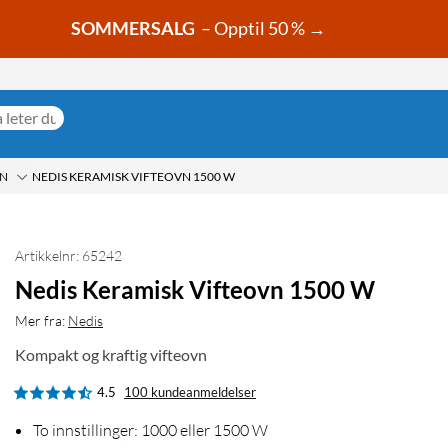
SOMMERSALG
– Opptil 50 % →
VN
NEDIS KERAMISK VIFTEOVN 1500 W
Artikkelnr: 65242
Nedis Keramisk Vifteovn 1500 W
Mer fra:
Nedis
Kompakt og kraftig vifteovn
4.5
100 kundeanmeldelser
To innstillinger: 1000 eller 1500 W