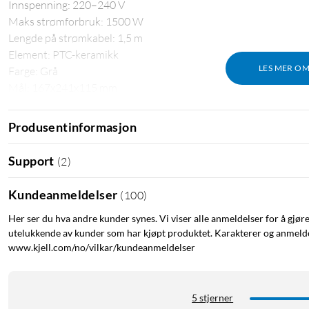
Innspenning: 220–240 V
Maks strømforbruk: 1500 W
Lengde på strømkabel: 1,5 m
Element: PTC-keramikk
LES MER O
Farge: Grå
Mål: 167x241x115 mm
Vekt: 1100 g
Produsentinformasjon
Ovn
Varmeovn
Vifte
Varmevifte
Support
(
2
)
Kundeanmeldelser
(
100
)
Her ser du hva andre kunder synes. Vi viser alle anmeldelser for å gjør
utelukkende av kunder som har kjøpt produktet. Karakterer og anmeldel
www.kjell.com/no/vilkar/kundeanmeldelser
5 stjerner