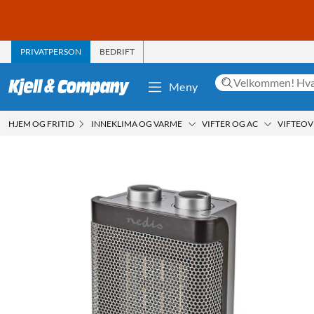
PRIVATPERSON
BEDRIFT
Meny
HJEM OG FRITID
INNEKLIMA OG VARME
VIFTER OG AC
VIFTEO