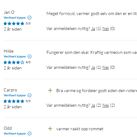
Jan O
Meget fornøyd, varmer godt selv om den er en li
Verifisert kjøper
5/5
Var anmeldelsen nyttig?
Ja
(
1
)
Nei
(
0
)
2 år siden
Hilde
Fungerer som den skal. Kraftig varmeovn som va
Verifisert kjøper
4/5
Var anmeldelsen nyttig?
Ja
(
1
)
Nei
(
0
)
2 år siden
Carpro
Bra varme og fordeler godt siden den roter
Verifisert kjøper
5/5
Var anmeldelsen nyttig?
Ja
(
2
)
Nei
(
2
)
2 år siden
Odd
varmer raskt opp rommet
Verifisert kjøper