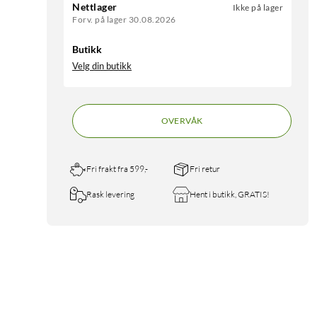
Nettlager
Ikke på lager
Forv. på lager 30.08.2026
Butikk
Velg din butikk
OVERVÅK
Fri frakt fra 599,-
Fri retur
Rask levering
Hent i butikk, GRATIS!