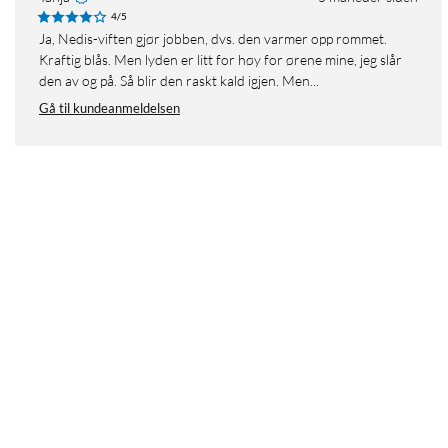
4/5
Ja, Nedis-viften gjør jobben, dvs. den varmer opp rommet.
Kraftig blås. Men lyden er litt for høy for ørene mine, jeg slår
den av og på. Så blir den raskt kald igjen. Men...
Gå til kundeanmeldelsen