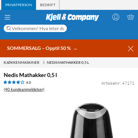
PRIVATPERSON
BEDRIFT
SOMMERSALG – Opptil 50 %
→
KJØKKENMASKINER
NEDIS MATHAKKER 0,5 L
Nedis Mathakker 0,5 l
4.0
Artikkelnr: 47171
(40 kundeanmeldelser)