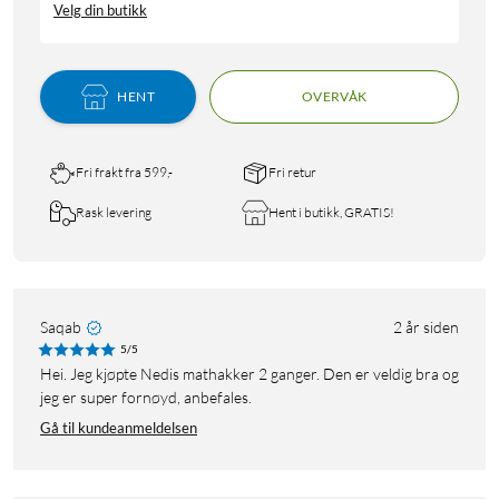
Velg din butikk
HENT
OVERVÅK
Fri frakt fra 599,-
Fri retur
Rask levering
Hent i butikk, GRATIS!
Saqab
2 år siden
5/5
Hei. Jeg kjøpte Nedis mathakker 2 ganger. Den er veldig bra og
jeg er super fornøyd, anbefales.
Gå til kundeanmeldelsen