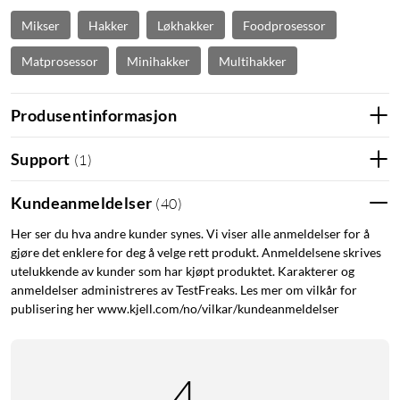
Mikser
Hakker
Løkhakker
Foodprosessor
Matprosessor
Minihakker
Multihakker
Produsentinformasjon
Support
(
1
)
Kundeanmeldelser
(
40
)
Her ser du hva andre kunder synes. Vi viser alle anmeldelser for å
gjøre det enklere for deg å velge rett produkt. Anmeldelsene skrives
utelukkende av kunder som har kjøpt produktet. Karakterer og
anmeldelser administreres av TestFreaks. Les mer om vilkår for
publisering her www.kjell.com/no/vilkar/kundeanmeldelser
4