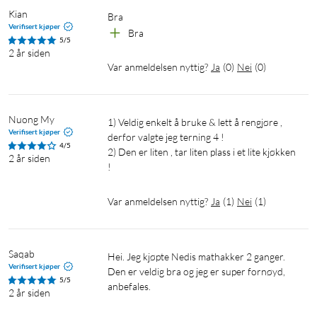
Kian
Bra
Verifisert kjøper
Bra
5/5
2 år siden
Var anmeldelsen nyttig?
Ja
(
0
)
Nei
(
0
)
Nuong My
1) Veldig enkelt å bruke & lett å rengjøre , 
Verifisert kjøper
derfor valgte jeg terning 4 !

4/5
2) Den er liten , tar liten plass i et lite kjøkken 
2 år siden
!
Var anmeldelsen nyttig?
Ja
(
1
)
Nei
(
1
)
Saqab
Hei. Jeg kjøpte Nedis mathakker 2 ganger. 
Verifisert kjøper
Den er veldig bra og jeg er super fornøyd, 
5/5
anbefales. 
2 år siden