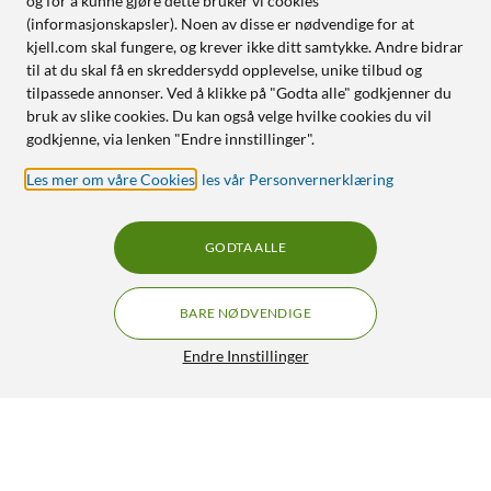
og for å kunne gjøre dette bruker vi cookies
(informasjonskapsler). Noen av disse er nødvendige for at
kjell.com skal fungere, og krever ikke ditt samtykke. Andre bidrar
til at du skal få en skreddersydd opplevelse, unike tilbud og
tilpassede annonser. Ved å klikke på "Godta alle" godkjenner du
bruk av slike cookies. Du kan også velge hvilke cookies du vil
godkjenne, via lenken "Endre innstillinger".
Les mer om våre Cookies
,
les vår Personvernerklæring
GODTA ALLE
BARE NØDVENDIGE
Endre Innstillinger
Nedis Mathakker 0,5 l
299,90
4/5
HENT
OVERVÅK