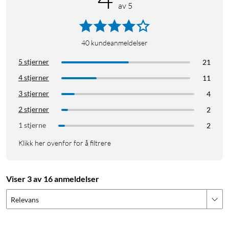
av 5
40
kundeanmeldelser
5 stjerner
21
4 stjerner
11
3 stjerner
4
2 stjerner
2
1 stjerne
2
Klikk her ovenfor for å filtrere
Viser 3 av 16 anmeldelser
Relevans