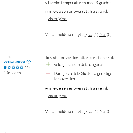
vil senke temperaturen med 3 grader.
Anmeldelsen er oversatt fra svensk
Vis original
Var anmeldelsen nyttig?
Ja
(
1
)
Nei
(
0
)
Lars
To viste feil verdier etter kort tids bruk.
Verifisert kjøper
Veldig bra som det fungerer
1/5
1 år siden
Dårlig kvalitet? Slutter å gi riktige 
tempverdier.
Anmeldelsen er oversatt fra svensk
Vis original
Var anmeldelsen nyttig?
Ja
(
1
)
Nei
(
0
)