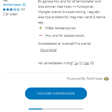
Per
En ganske høy pris for et termometer som 
Verifisert kjøper
ikke skinner med noen ++ funksjoner..

3/5
Mangler svensk bruksanvisning, i seg selv 
2 år siden
ikke noe problem for meg men verdt å merke 
Måler temperaturen
Høy pris for basisprodukt..
Anmeldelsen er oversatt fra svensk
Vis original
Var anmeldelsen nyttig?
Ja
(
1
)
Nei
(
0
)
Powered By TestFreaks
VIS FLERE VURDERINGER