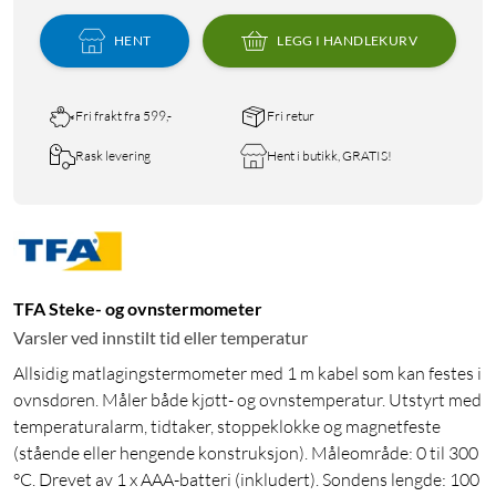
HENT
LEGG I HANDLEKURV
Fri frakt fra 599,-
Fri retur
Rask levering
Hent i butikk, GRATIS!
TFA Steke- og ovnstermometer
Varsler ved innstilt tid eller temperatur
Allsidig matlagingstermometer med 1 m kabel som kan festes i
ovnsdøren. Måler både kjøtt- og ovnstemperatur. Utstyrt med
temperaturalarm, tidtaker, stoppeklokke og magnetfeste
(stående eller hengende konstruksjon). Måleområde: 0 til 300
°C. Drevet av 1 x AAA-batteri (inkludert). Sondens lengde: 100