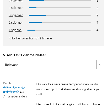
5 stjerner
8
4 stjerner
4
3 stjerner
9
2 stjerner
7
1 stjerne
4
Klikk her ovenfor for å filtrere
Viser 3 av 12 anmeldelser
Relevans
Ralph
Du kan ikke reversere temperaturen, så du 
Verifisert kjøper
må rulle opp til makstemperatur og starte på 
2/5
nytt.

7 måneder siden
Det føles litt B å måtte gå rundt hvis du bare 