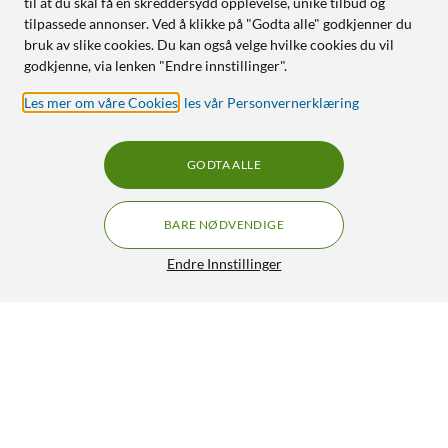
til at du skal få en skreddersydd opplevelse, unike tilbud og
tilpassede annonser. Ved å klikke på "Godta alle" godkjenner du
bruk av slike cookies. Du kan også velge hvilke cookies du vil
godkjenne, via lenken "Endre innstillinger".
Les mer om våre Cookies
,
les vår Personvernerklæring
GODTA ALLE
BARE NØDVENDIGE
Endre Innstillinger
TFA Steke- og ovnstermometer
499,90
3/5
HENT
LEGG I HANDLEKURV