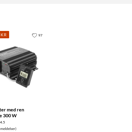
 KR
97
ter med ren
ve 300 W
4.5
meldelser)