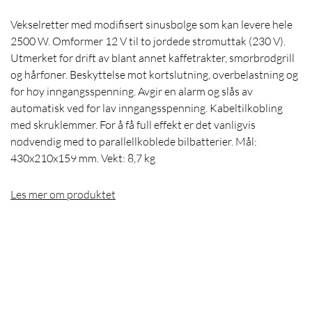
Vekselretter med modifisert sinusbølge som kan levere hele
2500 W. Omformer 12 V til to jordede strømuttak (230 V).
Utmerket for drift av blant annet kaffetrakter, smørbrødgrill
og hårføner. Beskyttelse mot kortslutning, overbelastning og
for høy inngangsspenning. Avgir en alarm og slås av
automatisk ved for lav inngangsspenning. Kabeltilkobling
med skruklemmer. For å få full effekt er det vanligvis
nødvendig med to parallellkoblede bilbatterier. Mål:
430x210x159 mm. Vekt: 8,7 kg
Les mer om produktet