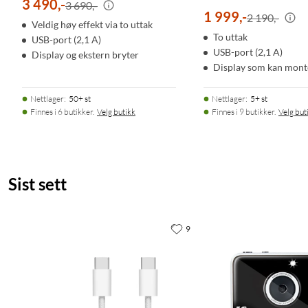
3 490
,
-
3 690,-
1 999
,
-
2 190,-
Veldig høy effekt via to uttak
To uttak
USB-port (2,1 A)
USB-port (2,1 A)
Display og ekstern bryter
Display som kan monte
Nettlager
:
50+ st
Nettlager
:
5+ st
Finnes i 6 butikker.
Velg butikk
Finnes i 9 butikker.
Velg but
Sist sett
9