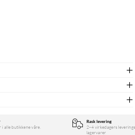
r
Rask levering
r i alle butikkene våre.
2–4 virkedagers leverings
lagervarer