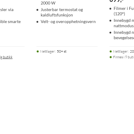
2000 W
Filmer i F
ler via
Justerbar termostat og
(120°)
kaldluftsfunksjon
Innebygd m
ible smarte
Velt- og overopphetningsvern
nattmodus
Innebygd 
bevegelses
Nettlager
:
50+ st
Nettlager
:
20
lg butikk
Finnes i 9 but