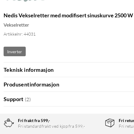
Nedis Vekselretter med modifisert sinuskurve 2500 W
Vekselretter
Artikkelnr: 44031
Inverter
Teknisk informasjon
Produsentinformasjon
Support
(
2
)
Fri frakt fra 599,-
Fri retu
Fri standardfrakt ved kjøp fra 599,-
Fri retu