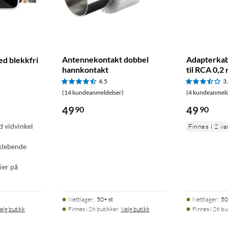
Antennekontakt dobbel
Adapterkab
d blekkfri
hannkontakt
til RCA 0,2
4.5
3
(14 kundeanmeldelser)
(4 kundeanmeld
49
90
49
90
 vidvinkel
Finnes i 2 va
vklebende
ier på
Nettlager
:
50+ st
Nettlager
:
50
elg butikk
Finnes i 26 butikker.
Velg butikk
Finnes i 26 bu