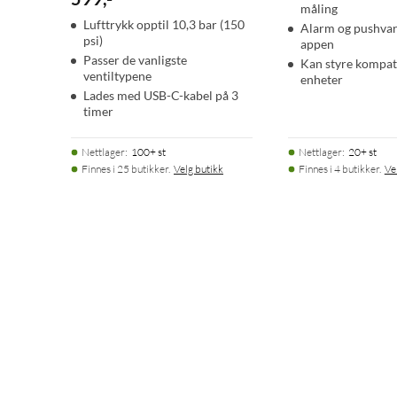
måling
Lufttrykk opptil 10,3 bar (150
Alarm og pushvars
psi)
appen
Passer de vanligste
Kan styre kompat
ventiltypene
enheter
Lades med USB-C-kabel på 3
timer
Nettlager
:
100+ st
Nettlager
:
20+ st
Finnes i 25 butikker.
Velg butikk
Finnes i 4 butikker.
Ve