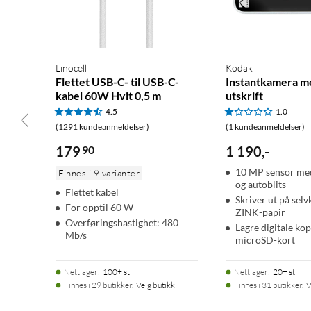
Linocell
Kodak
Flettet USB-C- til USB-C-
Instantkamera me
kabel 60W Hvit 0,5 m
utskrift
4.5
1.0
(1291 kundeanmeldelser)
(1 kundeanmeldelser)
179
90
1 190
,
-
10 MP sensor med
Finnes i 9 varianter
og autoblits
Flettet kabel
Skriver ut på sel
For opptil 60 W
ZINK-papir
Overføringshastighet: 480
Lagre digitale kop
Mb/s
microSD-kort
Nettlager
:
100+ st
Nettlager
:
20+ st
Finnes i 29 butikker.
Velg butikk
Finnes i 31 butikker.
V