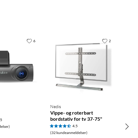
6
2
Nedis
Vippe- og roterbart
bordstativ for tv 37-75"
.5
4.5
elser)
(32 kundeanmeldelser)