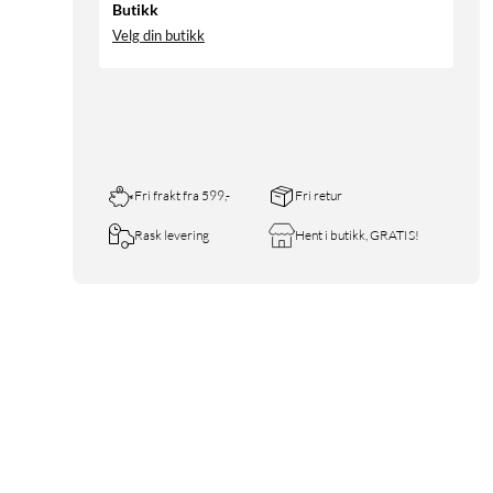
Butikk
Velg din butikk
Fri frakt fra 599,-
Fri retur
Rask levering
Hent i butikk, GRATIS!