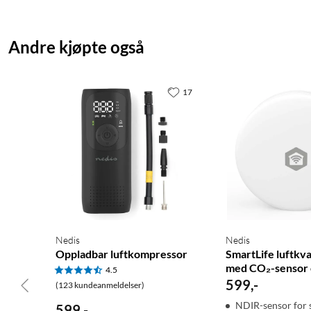
Andre kjøpte også
17
Nedis
Nedis
Oppladbar luftkompressor
SmartLife luftkva
med CO₂-sensor o
4.5
599
,
-
(123 kundeanmeldelser)
NDIR-sensor for 
599
,
-