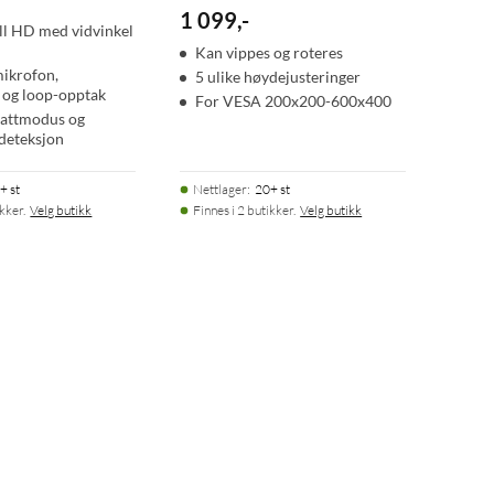
1 099
,
-
ull HD med vidvinkel
Kan vippes og roteres
ikrofon,
5 ulike høydejusteringer
 og loop-opptak
For VESA 200x200-600x400
nattmodus og
deteksjon
+ st
Nettlager
:
20+ st
ikker.
Velg butikk
Finnes i 2 butikker.
Velg butikk