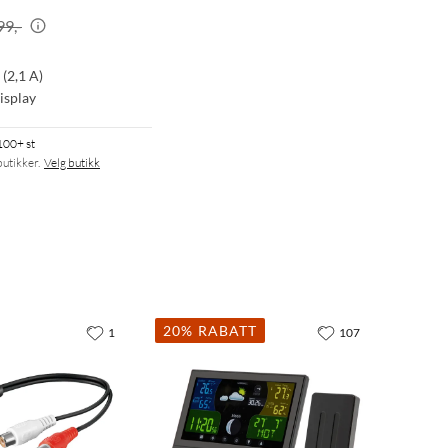
99,-
(2,1 A)
isplay
100+ st
butikker.
Velg butikk
20% RABATT
1
107