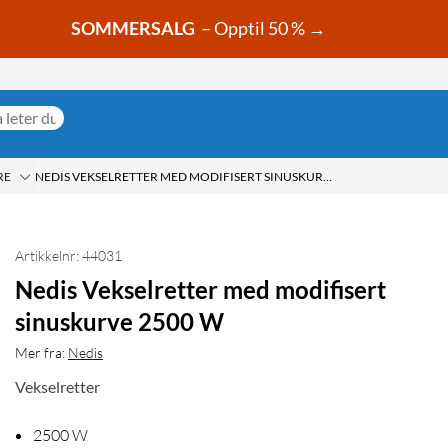
SOMMERSALG
– Opptil 50 % →
RE
NEDIS VEKSELRETTER MED MODIFISERT SINUSKURVE 2500 W
Artikkelnr: 44031
Nedis Vekselretter med modifisert
sinuskurve 2500 W
Mer fra:
Nedis
Vekselretter
2500 W