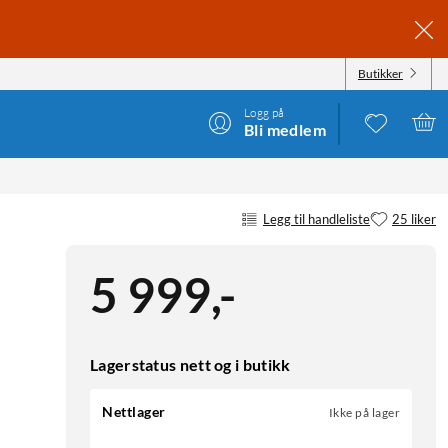
Butikker
Logg på
Bli medlem
Legg til handleliste
25 liker
5 999
,
-
Lagerstatus nett og i butikk
Nettlager
Ikke på lager