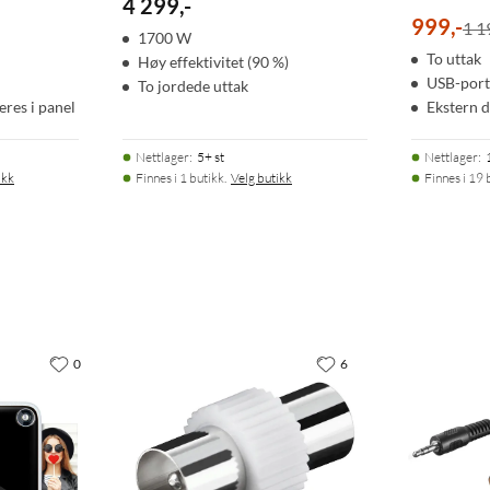
4 299
,
-
999
,
-
1 1
1700 W
To uttak
Høy effektivitet (90 %)
USB-port 
To jordede uttak
res i panel
Ekstern d
Nettlager
:
5+ st
Nettlager
:
ikk
Finnes i 1 butikk.
Velg butikk
Finnes i 19 
0
6