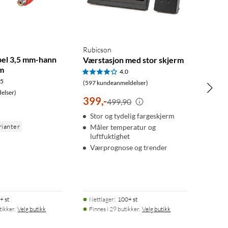
Rubicson
el 3,5 mm-hann
Værstasjon med stor skjerm
 m
4.0
.5
(597 kundeanmeldelser)
elser)
399
,
-
499,90
Stor og tydelig fargeskjerm
rianter
Måler temperatur og
luftfuktighet
Værprognose og trender
+ st
Nettlager
:
100+ st
tikker.
Velg butikk
Finnes i 29 butikker.
Velg butikk