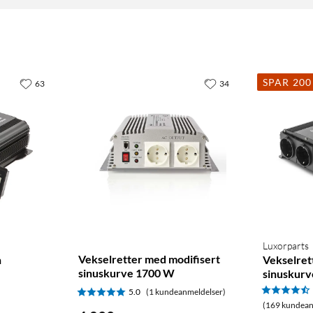
SPAR 200
63
34
Luxorparts
Vekselretter med modifisert
n
Vekselret
sinuskurve 1700 W
sinuskur
5.0
(1 kundeanmeldelser)
(169 kundean