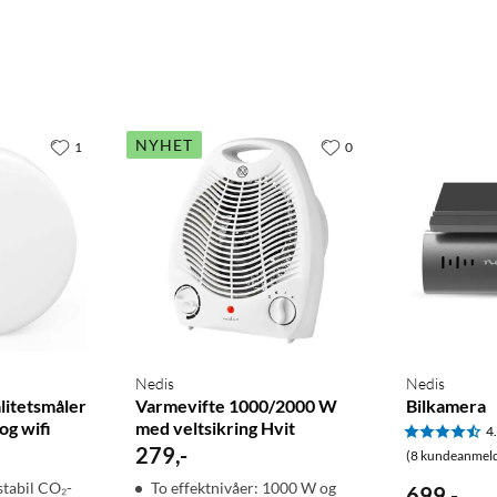
NYHET
1
0
Nedis
Nedis
litetsmåler
Varmevifte 1000/2000 W
Bilkamera
g wifi
med veltsikring Hvit
4
279
,
-
(8 kundeanmeld
stabil CO₂-
To effektnivåer: 1000 W og
699
,
-