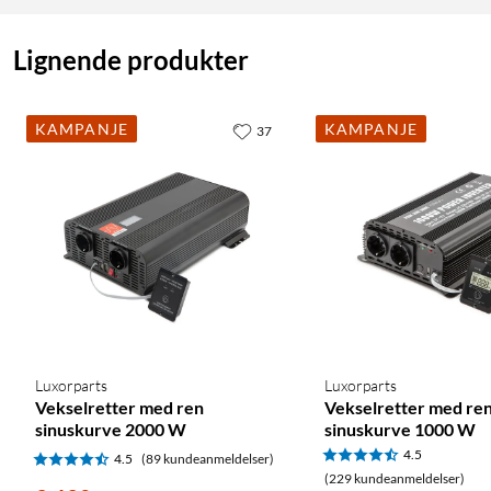
Lignende produkter
KAMPANJE
KAMPANJE
37
Luxorparts
Luxorparts
Vekselretter med ren
Vekselretter med re
sinuskurve 2000 W
sinuskurve 1000 W
4.5
4.5
(89 kundeanmeldelser)
(229 kundeanmeldelser)