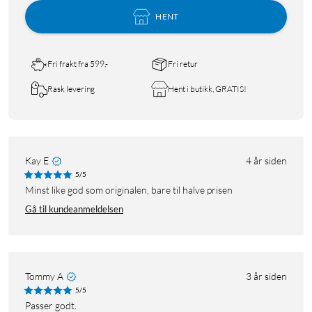
HENT
Fri frakt fra 599,-
Fri retur
Rask levering
Hent i butikk, GRATIS!
Kay E
4 år siden
5/5
Minst like god som originalen, bare til halve prisen
Gå til kundeanmeldelsen
Tommy A
3 år siden
5/5
Passer godt.