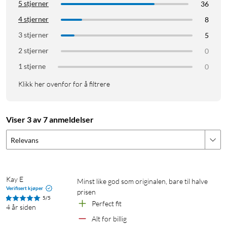
5 stjerner
36
4 stjerner
8
3 stjerner
5
2 stjerner
0
1 stjerne
0
Klikk her ovenfor for å filtrere
Viser 3 av 7 anmeldelser
Relevans
Kay E
Minst like god som originalen, bare til halve 
Verifisert kjøper
prisen 
5/5
Perfect fit 
4 år siden
Alt for billig 