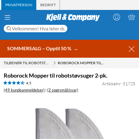
PRIVATPERSON
BEDRIFT
SOMMERSALG – Opptil 50 %
→
TILBEHØR TIL ROBOTSTØVSUGER
ROBOROCK MOPPER TIL ROBOTSTØVSUGER 2-PK.
Roborock Mopper til robotstøvsuger 2-pk.
4.5
Artikkelnr: 51725
(49 kundeanmeldelser)
(2 spørsmål/svar)
|