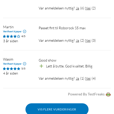
Var anmeldelsen nyttig?
Ja
(
6
)
Nei
(
2
)
Martin
Passet fint til Roborock S5 max
Verifisert kjøper
4/5
Var anmeldelsen nyttig?
Ja
(
2
)
Nei
(
3
)
3 år siden
Wasim
Good show
Verifisert kjøper
Lett å bytte, God kvalitet, Billig
5/5
4 år siden
Var anmeldelsen nyttig?
Ja
(
1
)
Nei
(
4
)
Powered By TestFreaks
VIS FLERE VURDERINGER