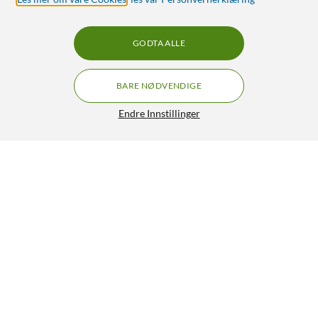
GODTA ALLE
BARE NØDVENDIGE
Endre Innstillinger
Roborock Mopper til robotstøvsuger 2-pk.
189,-
4.5/5
HENT