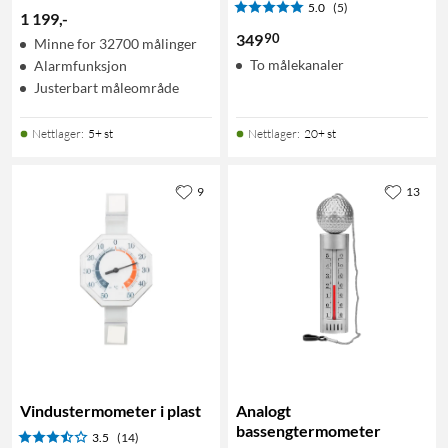
5.0
(5)
1 199
,
-
90
349
Minne for 32700 målinger
To målekanaler
Alarmfunksjon
Justerbart måleområde
Nettlager
:
5+ st
Nettlager
:
20+ st
9
13
Vindustermometer i plast
Analogt
bassengtermometer
3.5
(14)