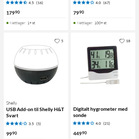
4.5
(16)
4.0
(67)
90
90
179
79
Nettlager
:
1+ st
Nettlager
:
100+ st
5
18
Shelly
Digitalt hygrometer med
USB Add-on til Shelly H&T
sonde
Svart
4.0
(21)
3.5
(5)
90
449
90
99