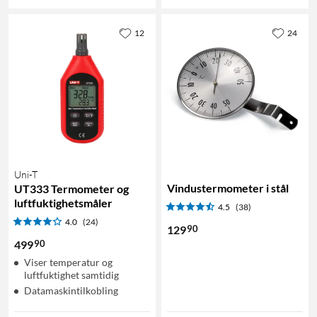
12
24
Uni-T
Vindustermometer i stål
UT333 Termometer og
luftfuktighetsmåler
4.5
(38)
4.0
(24)
90
129
90
499
Viser temperatur og
luftfuktighet samtidig
Datamaskintilkobling