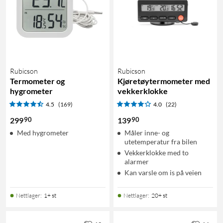
Rubicson
Rubicson
Termometer og
Kjøretøytermometer med
hygrometer
vekkerklokke
4.5
(169)
4.0
(22)
90
90
299
139
Med hygrometer
Måler inne- og
utetemperatur fra bilen
Vekkerklokke med to
alarmer
Kan varsle om is på veien
Nettlager
:
1+ st
Nettlager
:
20+ st