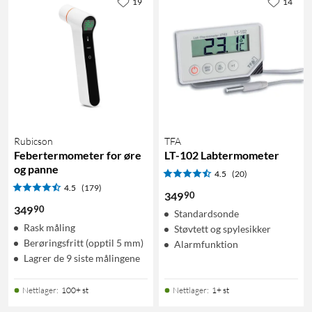
19
14
Rubicson
TFA
Febertermometer for øre
LT-102 Labtermometer
og panne
4.5
(20)
4.5
(179)
90
349
90
349
Standardsonde
Rask måling
Støvtett og spylesikker
Berøringsfritt (opptil 5 mm)
Alarmfunktion
Lagrer de 9 siste målingene
Nettlager
:
100+ st
Nettlager
:
1+ st