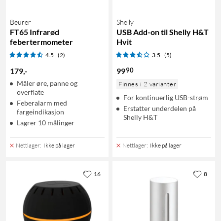
Beurer
Shelly
FT65 Infrarød
USB Add-on til Shelly H&T
febertermometer
Hvit
4.5
(2)
3.5
(5)
90
179
,
-
99
Måler øre, panne og
Finnes i 2 varianter
overflate
For kontinuerlig USB-strøm
Feberalarm med
Erstatter underdelen på
fargeindikasjon
Shelly H&T
Lagrer 10 målinger
Nettlager
:
Ikke på lager
Nettlager
:
Ikke på lager
16
8