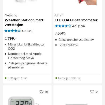
Netatmo
Uni-T
Weather Station Smart
UT300A+ IR-termometer
værstasjon
4.0
(158)
4.0
(51)
90
399
1 799
,
-
Bakgrunnsbelyst display
Måler bl.a. luftkvalitet og
-20 til 400 °C
CO2
Kompatibel med Apple
Homekit og Alexa
7-dagers prognoser direkte
på mobilen
Nettlager
:
5+ st
Nettlager
:
100+ st
46
14