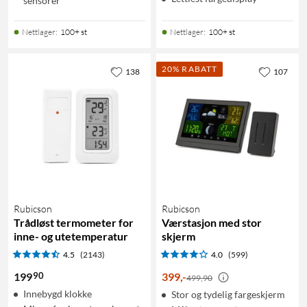
sensorer
Nettlager
:
100+ st
Nettlager
:
100+ st
20% RABATT
138
107
Rubicson
Rubicson
Trådløst termometer for
Værstasjon med stor
inne- og utetemperatur
skjerm
4.5
(2143)
4.0
(599)
90
199
399
,
-
499,90
Innebygd klokke
Stor og tydelig fargeskjerm