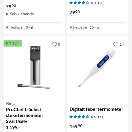
4.0
(20)
90
79
90
79
Selvklebende
Nettlager
:
5+ st
Nettlager
:
50+ st
NYHET
0
14
Ninja
Digitalt febertermometer
ProChef trådløst
steketermometer
4.5
(51)
Svart/sølv
90
159
1 199
,
-