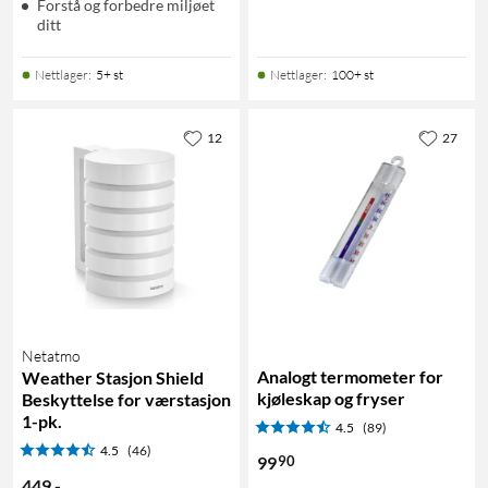
Forstå og forbedre miljøet
ditt
Nettlager
:
5+ st
Nettlager
:
100+ st
12
27
Netatmo
Analogt termometer for
Weather Stasjon Shield
kjøleskap og fryser
Beskyttelse for værstasjon
1-pk.
4.5
(89)
4.5
(46)
90
99
449
,
-