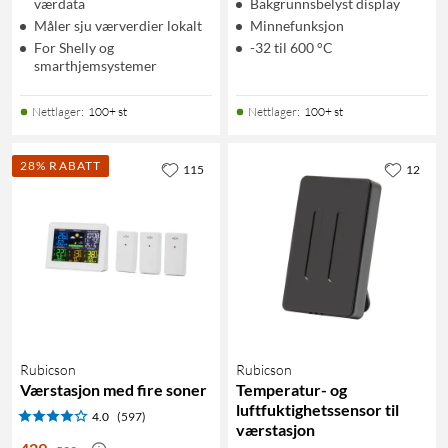
værdata
Bakgrunnsbelyst display
Måler sju værverdier lokalt
Minnefunksjon
For Shelly og
-32 til 600 °C
smarthjemsystemer
Nettlager
:
100+ st
Nettlager
:
100+ st
28% RABATT
115
12
Rubicson
Rubicson
Værstasjon med fire soner
Temperatur- og
luftfuktighetssensor til
4.0
(597)
værstasjon