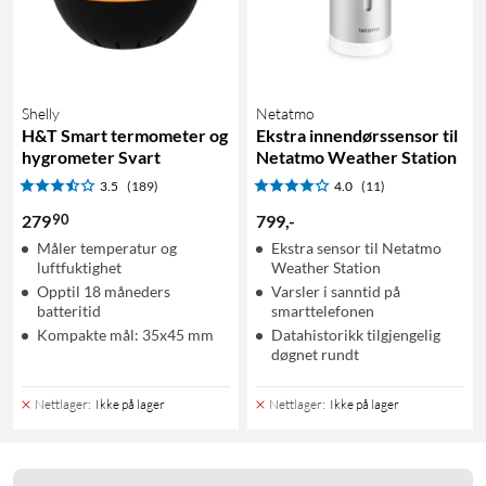
Shelly
Netatmo
H&T Smart termometer og
Ekstra innendørssensor til
hygrometer Svart
Netatmo Weather Station
3.5
(189)
4.0
(11)
90
279
799
,
-
Måler temperatur og
Ekstra sensor til Netatmo
luftfuktighet
Weather Station
Opptil 18 måneders
Varsler i sanntid på
batteritid
smarttelefonen
Kompakte mål: 35x45 mm
Datahistorikk tilgjengelig
døgnet rundt
Nettlager
:
Ikke på lager
Nettlager
:
Ikke på lager