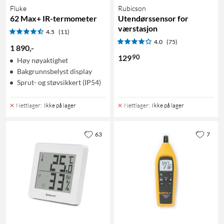
Fluke
Rubicson
62 Max+ IR-termometer
Utendørssensor for
værstasjon
4.5
(11)
4.0
(75)
1 890
,
-
90
129
Høy nøyaktighet
Bakgrunnsbelyst display
Sprut- og støvsikkert (IP54)
Nettlager
:
Ikke på lager
Nettlager
:
Ikke på lager
63
7