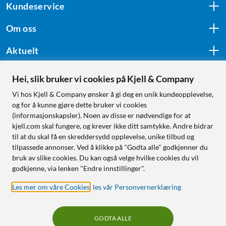
Kundeservice
Om oss
Aktuelt
Hei, slik bruker vi cookies på Kjell & Company
Følg oss
Vi hos Kjell & Company ønsker å gi deg en unik kundeopplevelse,
og for å kunne gjøre dette bruker vi cookies
(informasjonskapsler). Noen av disse er nødvendige for at
kjell.com skal fungere, og krever ikke ditt samtykke. Andre bidrar
Handle fra:
til at du skal få en skreddersydd opplevelse, unike tilbud og
tilpassede annonser. Ved å klikke på "Godta alle" godkjenner du
Sverige
bruk av slike cookies. Du kan også velge hvilke cookies du vil
Norge
godkjenne, via lenken "Endre innstillinger".
Les mer om våre Cookies
,
les vår Personvernerklæring
GODTA ALLE