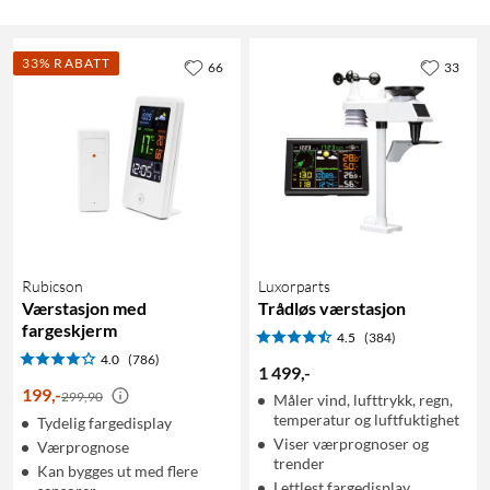
33% RABATT
66
33
Rubicson
Luxorparts
Værstasjon med
Trådløs værstasjon
fargeskjerm
4.5
(384)
4.0
(786)
1 499
,
-
199
,
-
299,90
Måler vind, lufttrykk, regn,
temperatur og luftfuktighet
Tydelig fargedisplay
Viser værprognoser og
Værprognose
trender
Kan bygges ut med flere
Lettlest fargedisplay