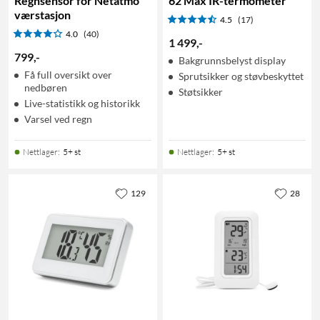
Regnsensor for Netatmo
62 Max IR-termometer
værstasjon
4.5
(17)
4.0
(40)
1 499
,
-
799
,
-
Bakgrunnsbelyst display
Få full oversikt over
Sprutsikker og støvbeskyttet
nedbøren
Støtsikker
Live-statistikk og historikk
Varsel ved regn
Nettlager
:
5+ st
Nettlager
:
5+ st
129
28