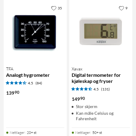
35
9
TFA
Xavax
Analogt hygrometer
Digital termometer for
kjøleskap og fryser
4.5
(84)
4.5
(131)
90
139
90
149
Stor skjerm
Kan måle Celsius og
Fahrenheit
Nettlager
:
20+ st
Nettlager
:
50+ st