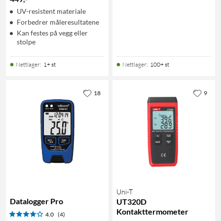
UV-resistent materiale
Forbedrer måleresultatene
Kan festes på vegg eller
stolpe
Nettlager
:
1+ st
Nettlager
:
100+ st
18
9
Uni-T
Datalogger Pro
UT320D
Kontakttermometer
4.0
(4)