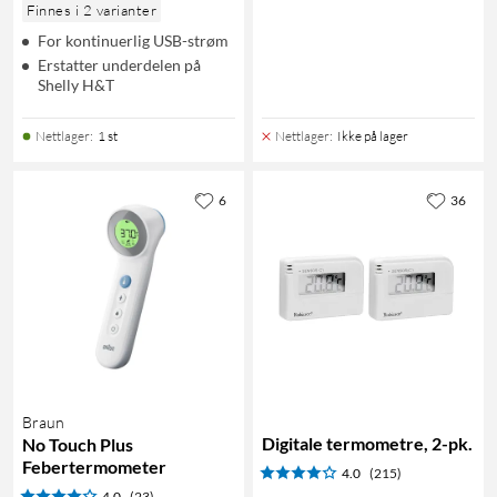
Finnes i 2 varianter
For kontinuerlig USB-strøm
Erstatter underdelen på
Shelly H&T
Nettlager
:
1 st
Nettlager
:
Ikke på lager
6
36
Braun
Digitale termometre, 2-pk.
No Touch Plus
Febertermometer
4.0
(215)
4.0
(23)