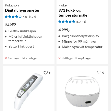
Rubicson
Fluke
Digitalt hygrometer
971 Fukt- og
temperaturmåler
4.0
(177)
5.0
(1)
90
249
4 999
,
-
Grafisk indikasjon
Bakgrunnsbelyst display
Måler luftfuktighet og
temperatur
Minne for 99 målinger
Batteri inkludert
Måler også våt temperatur
Nettlager
:
Ikke på lager
Nettlager
:
Ikke på lager
6
0