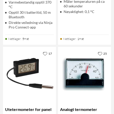
Måler temperaturen på ca
Varmebestandig opptil 370
60 sekunder
°C
Nøyaktighet: 0,1 °C
Opptil 30 t batteritid, 50 m
Bluetooth
Direkte veiledning via Ninja
Pro Connect-app
Nettlager
:
5+ st
Nettlager
:
1+ st
17
25
Utetermometer for panel
Analogt termometer