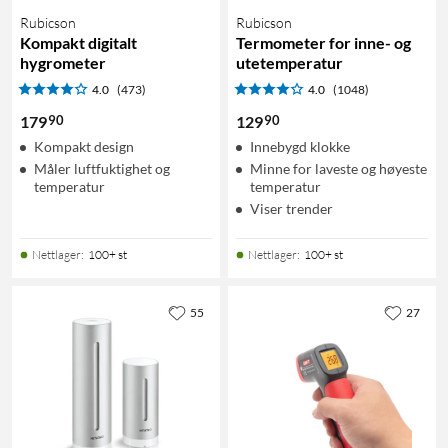
Rubicson
Rubicson
Kompakt digitalt
Termometer for inne- og
hygrometer
utetemperatur
4.0
(473)
4.0
(1048)
90
90
179
129
Kompakt design
Innebygd klokke
Måler luftfuktighet og
Minne for laveste og høyeste
temperatur
temperatur
Viser trender
Nettlager
:
100+ st
Nettlager
:
100+ st
55
27