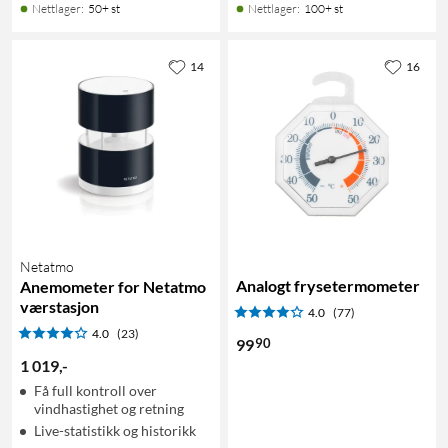
Nettlager
:
50+ st
Nettlager
:
100+ st
14
16
Netatmo
Analogt frysetermometer
Anemometer for Netatmo
værstasjon
4.0
(77)
4.0
(23)
90
99
1 019
,
-
Få full kontroll over
vindhastighet og retning
Live-statistikk og historikk