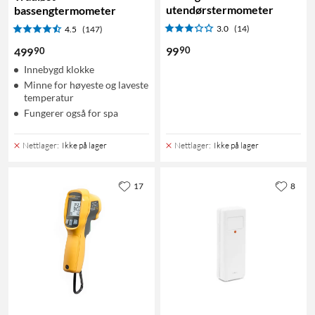
utendørstermometer
bassengtermometer
3.0
(14)
4.5
(147)
90
99
90
499
Innebygd klokke
Minne for høyeste og laveste
temperatur
Fungerer også for spa
Nettlager
:
Ikke på lager
Nettlager
:
Ikke på lager
17
8