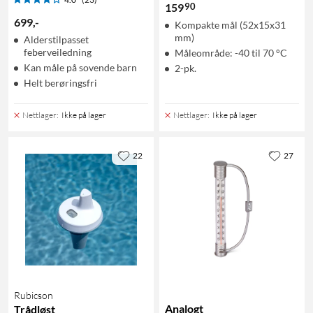
90
159
699
,
-
Kompakte mål (52x15x31
mm)
Alderstilpasset
feberveiledning
Måleområde: -40 til 70 °C
Kan måle på sovende barn
2-pk.
Helt berøringsfri
Nettlager
:
Ikke på lager
Nettlager
:
Ikke på lager
22
27
Rubicson
Analogt
Trådløst