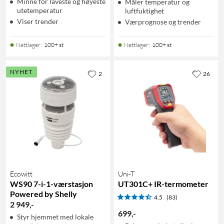
Minne for laveste og høyeste
Måler temperatur og
utetemperatur
luftfuktighet
Viser trender
Værprognose og trender
Nettlager
:
100+ st
Nettlager
:
100+ st
NYHET
2
26
Ecowitt
Uni-T
WS90 7-i-1-værstasjon
UT301C+ IR-termometer
Powered by Shelly
4.5
(83)
2 949
,
-
699
,
-
Styr hjemmet med lokale