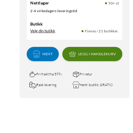
Nettlager
50+ st
2-4 virkedagers leveringstid
Butikk
Velg din butikk
Finnes i 21 butikker.
HENT
LEGG I HANDLEKURV
Fri frakt fra 599,-
Fri retur
Rask levering
Hent i butikk, GRATIS!