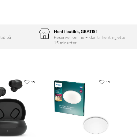
Hent i butikk, GRATIS!
tid på
Reserver online – klar til henting etter
15 minutter
19
19