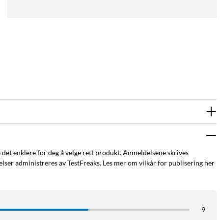
e det enklere for deg å velge rett produkt. Anmeldelsene skrives
ser administreres av TestFreaks. Les mer om vilkår for publisering her
9