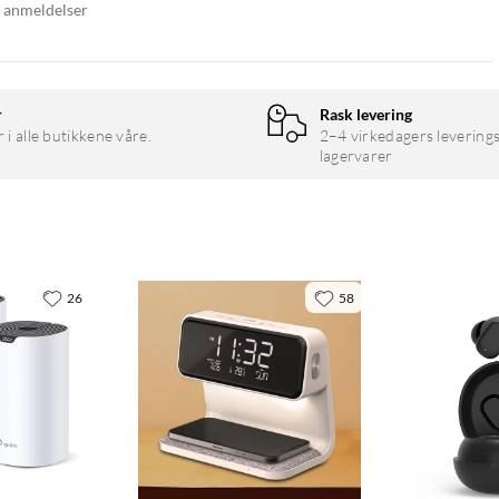
7 anmeldelser
r
Rask levering
r i alle butikkene våre.
2–4 virkedagers leverings
lagervarer
26
58