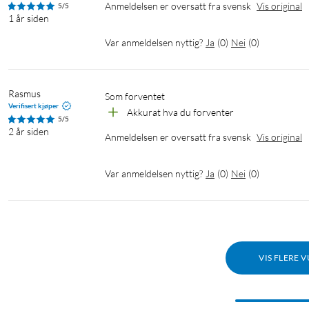
Anmeldelsen er oversatt fra svensk
Vis original
5/5
1 år siden
Var anmeldelsen nyttig?
Ja
(
0
)
Nei
(
0
)
Rasmus
Som forventet
Verifisert kjøper
Akkurat hva du forventer
5/5
2 år siden
Anmeldelsen er oversatt fra svensk
Vis original
Var anmeldelsen nyttig?
Ja
(
0
)
Nei
(
0
)
VIS FLERE 