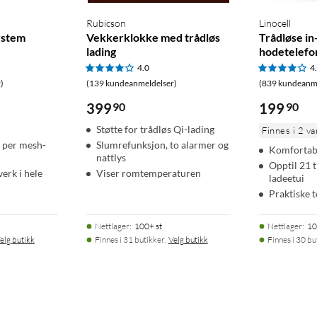
Rubicson
Linocell
ystem
Vekkerklokke med trådløs
Trådløse in
lading
hodetelefo
4.0
4
)
(139 kundeanmeldelser)
(839 kundeanme
399
90
199
90
Støtte for trådløs Qi-lading
Finnes i 2 va
r per mesh-
Slumrefunksjon, to alarmer og
Komfortab
nattlys
Opptil 21 t
erk i hele
Viser romtemperaturen
ladeetui
Praktiske 
Nettlager
:
100+ st
Nettlager
:
10
elg butikk
Finnes i 31 butikker.
Velg butikk
Finnes i 30 bu