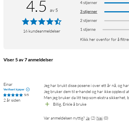
4.5
4 stjerner
av 5
3 stjerner
2 stjerner
1 stjerne
16
kundeanmeldelser
Klikk her ovenfor for å filtre
Viser 5 av 7 anmeldelser
Einar
Jeg har brukt disse posene i over ett år nå, og har kjøpt en del av dem (snart 10 pakker), og jeg er veldig fornøyd! 

Verifisert kjøper
Jeg bruker dem til e-handel og har ikke opplevd at 
5/5
2 år siden
Billig, Enkle å bruke
Var anmeldelsen nyttig?
Ja
(
2
)
Nei
(
0
)