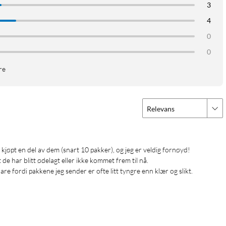
3
4
0
0
re
Relevans
de har blitt ødelagt eller ikke kommet frem til nå. 
