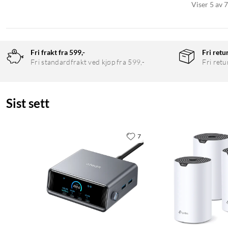
Viser 5 av 
Fri frakt fra 599,-
Fri retu
Fri standardfrakt ved kjøp fra 599,-
Fri retu
Sist sett
7