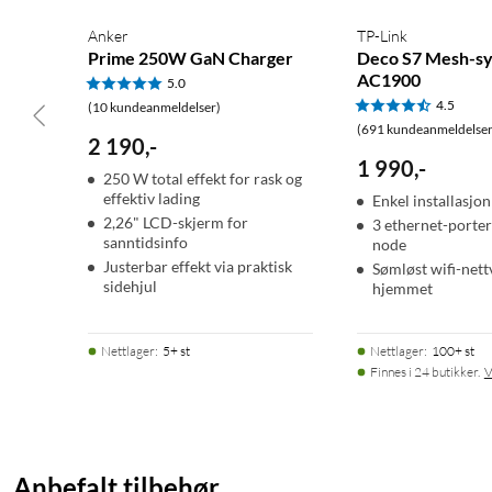
Anker
TP-Link
Prime 250W GaN Charger
Deco S7 Mesh-s
AC1900
5.0
4.5
(10 kundeanmeldelser)
(691 kundeanmeldelser
2 190
,
-
1 990
,
-
250 W total effekt for rask og
effektiv lading
Enkel installasjon
2,26" LCD-skjerm for
3 ethernet-porte
sanntidsinfo
node
Justerbar effekt via praktisk
Sømløst wifi-nettv
sidehjul
hjemmet
Nettlager
:
5+ st
Nettlager
:
100+ st
Finnes i 24 butikker.
V
Anbefalt tilbehør