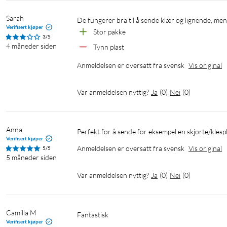
Sarah
De fungerer bra til å sende klær og lignende, men 
Verifisert kjøper
Stor pakke
3/5
4 måneder siden
Tynn plast
Anmeldelsen er oversatt fra svensk
Vis original
Var anmeldelsen nyttig?
Ja
(
0
)
Nei
(
0
)
Anna
Perfekt for å sende for eksempel en skjorte/klesp
Verifisert kjøper
Anmeldelsen er oversatt fra svensk
Vis original
5/5
5 måneder siden
Var anmeldelsen nyttig?
Ja
(
0
)
Nei
(
0
)
Camilla M
Fantastisk
Verifisert kjøper