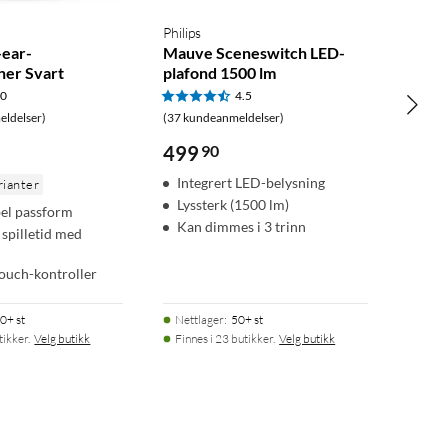
Philips
-ear-
Mauve Sceneswitch LED-
ner Svart
plafond 1500 lm
.0
4.5
ldelser)
(37 kundeanmeldelser)
499
90
Integrert LED-belysning
rianter
Lyssterk (1500 lm)
el passform
Kan dimmes i 3 trinn
 spilletid med
touch-kontroller
0+ st
Nettlager
:
50+ st
tikker.
Velg butikk
Finnes i 23 butikker.
Velg butikk