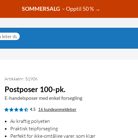
SOMMERSALG
– Opptil 50 % →
Artikkelnr: 51906
Postposer 100-pk.
E-handelsposer med enkel forsegling
4.5
16 kundeanmeldelser
Av kraftig polyeten
Praktisk teipforsegling
Perfekt for ikke-ømtålige varer, som klær