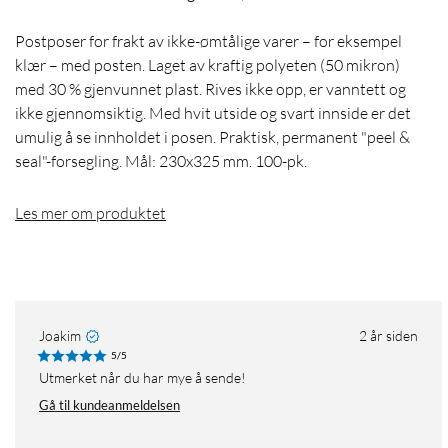
Postposer for frakt av ikke-ømtålige varer – for eksempel
klær – med posten. Laget av kraftig polyeten (50 mikron)
med 30 % gjenvunnet plast. Rives ikke opp, er vanntett og
ikke gjennomsiktig. Med hvit utside og svart innside er det
umulig å se innholdet i posen. Praktisk, permanent "peel &
seal"-forsegling. Mål: 230x325 mm. 100-pk.
Les mer om produktet
Joakim
2 år siden
5/5
Utmerket når du har mye å sende!
Gå til kundeanmeldelsen