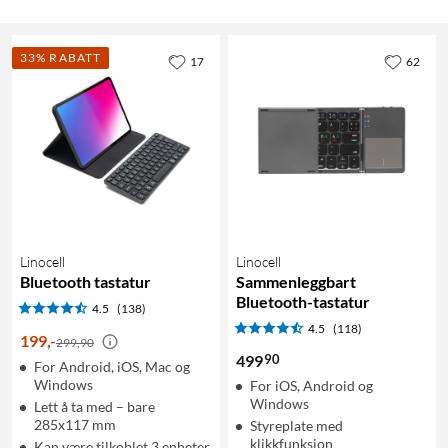
33% RABATT
17
62
Linocell
Linocell
Bluetooth tastatur
Sammenleggbart
Bluetooth-tastatur
4.5
(138)
4.5
(118)
199
,
-
299,90
90
499
For Android, iOS, Mac og
Windows
For iOS, Android og
Windows
Lett å ta med – bare
285x117 mm
Styreplate med
klikkfunksjon
Kan være tilkoblet 3 enheter