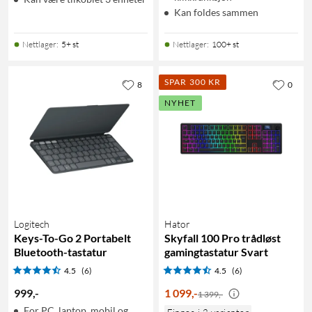
Kan foldes sammen
Nettlager
:
5+ st
Nettlager
:
100+ st
SPAR 300 KR
8
0
NYHET
Logitech
Hator
Keys-To-Go 2 Portabelt
Skyfall 100 Pro trådløst
Bluetooth-tastatur
gamingtastatur Svart
4.5
(6)
4.5
(6)
999
,
-
1 099
,
-
1 399,-
For PC, laptop, mobil og
Finnes i 2 varianter