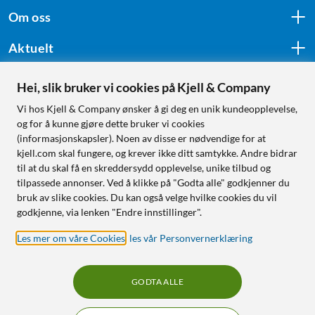
Om oss
Aktuelt
Hei, slik bruker vi cookies på Kjell & Company
Følg oss
Vi hos Kjell & Company ønsker å gi deg en unik kundeopplevelse,
og for å kunne gjøre dette bruker vi cookies
(informasjonskapsler). Noen av disse er nødvendige for at
kjell.com skal fungere, og krever ikke ditt samtykke. Andre bidrar
Handle fra:
til at du skal få en skreddersydd opplevelse, unike tilbud og
tilpassede annonser. Ved å klikke på "Godta alle" godkjenner du
Sverige
bruk av slike cookies. Du kan også velge hvilke cookies du vil
Norge
godkjenne, via lenken "Endre innstillinger".
Les mer om våre Cookies
,
les vår Personvernerklæring
GODTA ALLE