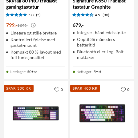
Skyfall 80 PRO trådløst
Signature K650 Trådløst
gamingtastatur
tastatur Graphite
5.0
(5)
4.5
(30)
799
,
-
679
,
-
1 099,-
Integrert håndleddsstøtte
Lineære og stille brytere
Opptil 36 måneders
Kontrollert følelse med
batteritid
gasket-mount
Bluetooth eller Logi Bolt-
Kompakt 80 %-layout med
mottaker
full funksjonalitet
Nettlager
:
50+ st
Nettlager
:
5+ st
SPAR 300 KR
SPAR 400 KR
0
0