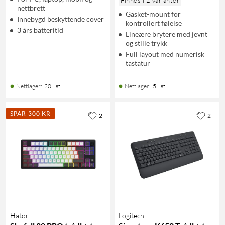
nettbrett
Gasket-mount for
Innebygd beskyttende cover
kontrollert følelse
3 års batteritid
Lineære brytere med jevnt
og stille trykk
Full layout med numerisk
tastatur
Nettlager
:
20+ st
Nettlager
:
5+ st
SPAR 300 KR
2
2
Hator
Logitech