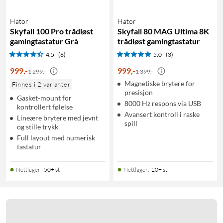
Hator
Hator
Skyfall 100 Pro trådløst
Skyfall 80 MAG Ultima 8K
gamingtastatur Grå
trådløst gamingtastatur
4.5
(6)
5.0
(3)
999
,
-
999
,
-
1 299,-
1 399,-
Magnetiske brytere for
Finnes i 2 varianter
presisjon
Gasket-mount for
8000 Hz respons via USB
kontrollert følelse
Avansert kontroll i raske
Lineære brytere med jevnt
spill
og stille trykk
Full layout med numerisk
tastatur
Nettlager
:
50+ st
Nettlager
:
20+ st