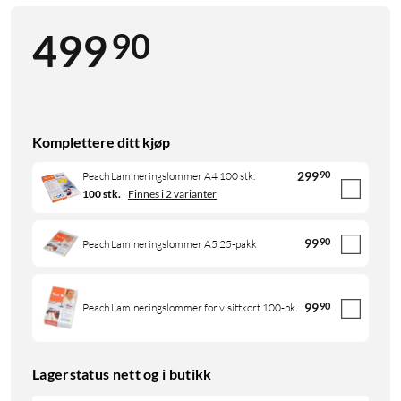
90
499
Komplettere ditt kjøp
299
90
Peach Lamineringslommer A4 100 stk.
100 stk.
Finnes i 2 varianter
99
90
Peach Lamineringslommer A5 25-pakk
99
90
Peach Lamineringslommer for visittkort 100-pk.
Lagerstatus nett og i butikk