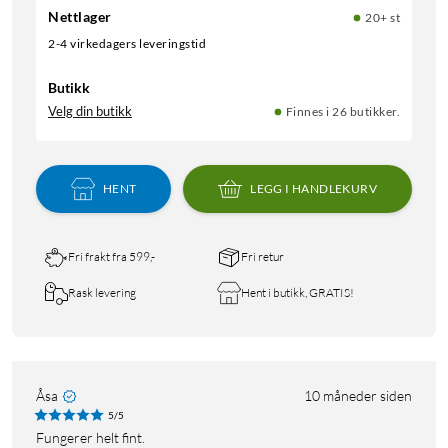
Nettlager
20+ st
2-4 virkedagers leveringstid
Butikk
Velg din butikk
Finnes i 26 butikker.
HENT
LEGG I HANDLEKURV
Fri frakt fra 599,-
Fri retur
Rask levering
Hent i butikk, GRATIS!
Åsa
10 måneder siden
5/5
Fungerer helt fint.