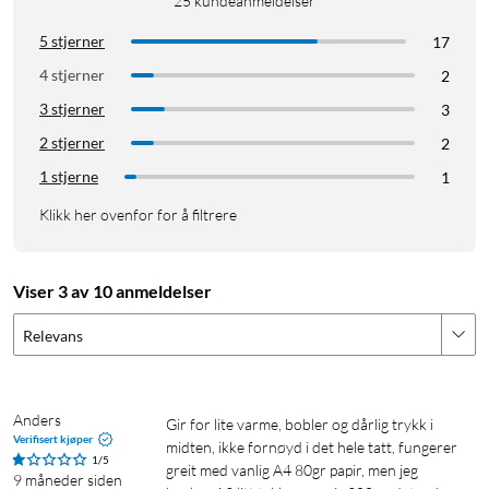
25
kundeanmeldelser
5 stjerner
17
4 stjerner
2
3 stjerner
3
2 stjerner
2
1 stjerne
1
Klikk her ovenfor for å filtrere
Viser 3 av 10 anmeldelser
Relevans
Anders
Gir for lite varme, bobler og dårlig trykk i 
Verifisert kjøper
midten, ikke fornøyd i det hele tatt, fungerer 
1/5
greit med vanlig A4 80gr papir, men jeg 
9 måneder siden