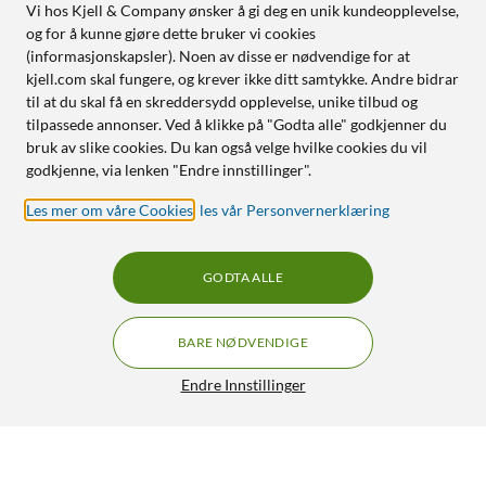
Vi hos Kjell & Company ønsker å gi deg en unik kundeopplevelse,
og for å kunne gjøre dette bruker vi cookies
(informasjonskapsler). Noen av disse er nødvendige for at
kjell.com skal fungere, og krever ikke ditt samtykke. Andre bidrar
til at du skal få en skreddersydd opplevelse, unike tilbud og
tilpassede annonser. Ved å klikke på "Godta alle" godkjenner du
bruk av slike cookies. Du kan også velge hvilke cookies du vil
godkjenne, via lenken "Endre innstillinger".
Les mer om våre Cookies
,
les vår Personvernerklæring
GODTA ALLE
BARE NØDVENDIGE
Endre Innstillinger
Nedis Lamineringsmaskin i A3-format
499,90
4.5/5