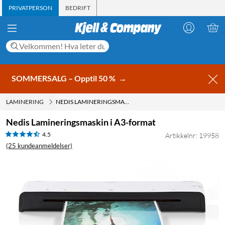
PRIVATPERSON
BEDRIFT
SOMMERSALG – Opptil 50 %
→
LAMINERING
NEDIS LAMINERINGSMASKIN I A3-FORMAT
Nedis Lamineringsmaskin i A3-format
4.5
Artikkelnr: 19958
(25 kundeanmeldelser)