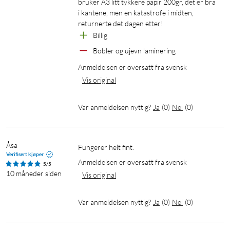
bruker A3 litt tykkere papir 200gr, det er bra 
i kantene, men en katastrofe i midten, 
returnerte det dagen etter!
Billig
Bobler og ujevn laminering
Anmeldelsen er oversatt fra svensk
Vis original
Var anmeldelsen nyttig?
Ja
(
0
)
Nei
(
0
)
Åsa
Fungerer helt fint.
Verifisert kjøper
Anmeldelsen er oversatt fra svensk
5/5
10 måneder siden
Vis original
Var anmeldelsen nyttig?
Ja
(
0
)
Nei
(
0
)