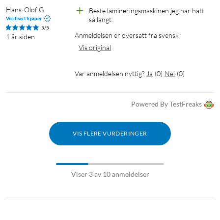
Hans-Olof G
Beste lamineringsmaskinen jeg har hatt 
Verifisert kjøper
så langt.
5/5
Anmeldelsen er oversatt fra svensk
1 år siden
Vis original
Var anmeldelsen nyttig?
Ja
(
0
)
Nei
(
0
)
Powered By TestFreaks
VIS FLERE VURDERINGER
Viser 3 av 10 anmeldelser