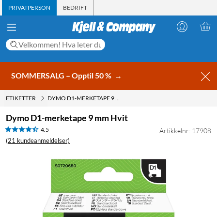
PRIVATPERSON
BEDRIFT
SOMMERSALG – Opptil 50 %
→
ETIKETTER
DYMO D1-MERKETAPE 9 MM HVIT
Dymo D1-merketape 9 mm Hvit
4.5
Artikkelnr: 17908
(21 kundeanmeldelser)