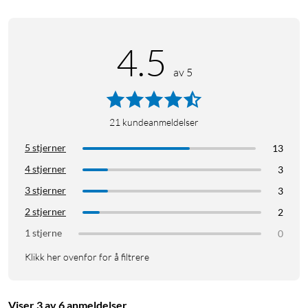
4.5
av 5
21
kundeanmeldelser
5 stjerner
13
4 stjerner
3
3 stjerner
3
2 stjerner
2
1 stjerne
0
Klikk her ovenfor for å filtrere
Viser 3 av 6 anmeldelser