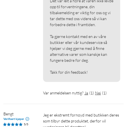
Det var leit å høre at varen ikke levde 
opp til forventningene, din 
tilbakemelding er viktig for oss og vi 
tar dette med oss videre så vi kan 
forbedre dette i framtiden.

Ta gjerne kontakt med en av våre 
butikker eller vår kundeservice så 
hjelper vi deg gjerne med å finne 
alternative varer som kanskje kan 
fungere bedre for deg.

Takk for din feedback!
Var anmeldelsen nyttig?
Ja
(
1
)
Nei
(
1
)
Bengt
Jeg er ekstremt fornøyd med butikken deres 
Verifisert kjøper
som tilbyr dette produktet, derfor vil 
5/5
vurderingen bli deretter!
