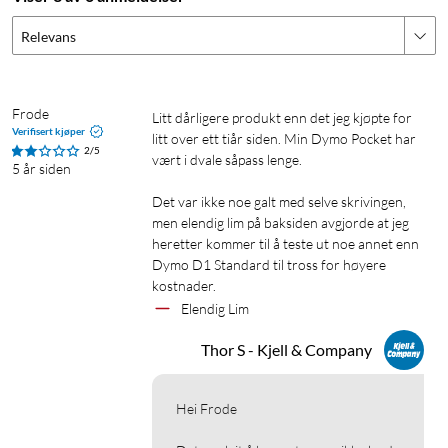
Relevans
Frode
Litt dårligere produkt enn det jeg kjøpte for 
Verifisert kjøper
litt over ett tiår siden. Min Dymo Pocket har 
2/5
vært i dvale såpass lenge.

5 år siden
Det var ikke noe galt med selve skrivingen, 
men elendig lim på baksiden avgjorde at jeg 
heretter kommer til å teste ut noe annet enn 
Dymo D1 Standard til tross for høyere 
kostnader.
Elendig Lim
Thor S - Kjell & Company
Hei Frode
