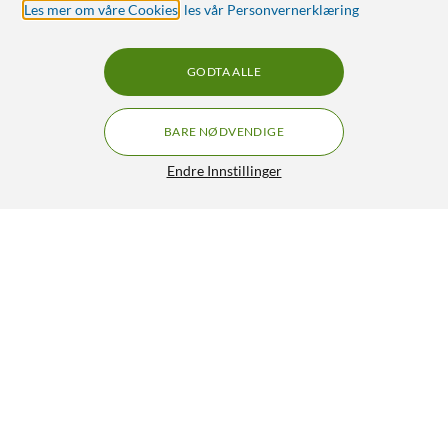
Les mer om våre Cookies
,
les vår Personvernerklæring
GODTA ALLE
BARE NØDVENDIGE
Endre Innstillinger
Dymo D1-merketape 9 mm Hvit
219,-
4.5/5
HENT
LEGG I HANDLEKURV