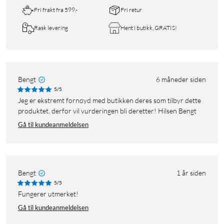
Fri frakt fra 599,-
Fri retur
Rask levering
Hent i butikk, GRATIS!
Bengt
6 måneder siden
5/5
Jeg er ekstremt fornøyd med butikken deres som tilbyr dette
produktet, derfor vil vurderingen bli deretter! Hilsen Bengt
Gå til kundeanmeldelsen
Bengt
1 år siden
5/5
Fungerer utmerket!
Gå til kundeanmeldelsen