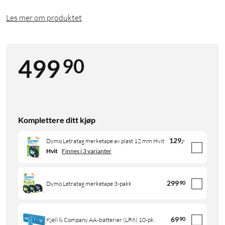
Les mer om produktet
90
499
Komplettere ditt kjøp
129
,
-
Dymo Letratag merketape av plast 12 mm Hvit
Hvit
Finnes i 3 varianter
299
90
Dymo Letratag merketape 3-pakk
69
90
Kjell & Company AA-batterier (LR6) 10-pk.