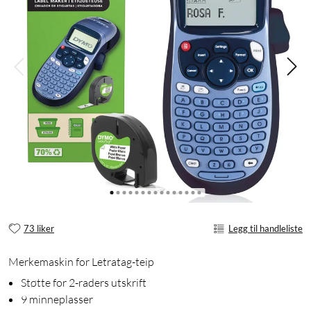
73 liker
Legg til handleliste
Merkemaskin for Letratag-teip
Støtte for 2-raders utskrift
9 minneplasser