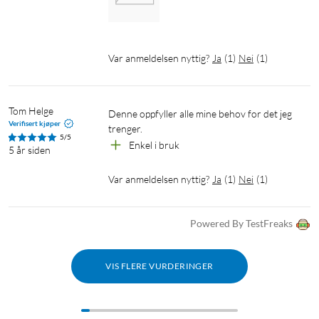
Var anmeldelsen nyttig?
Ja
(
1
)
Nei
(
1
)
Tom Helge
Denne oppfyller alle mine behov for det jeg 
Verifisert kjøper
trenger. 
5/5
Enkel i bruk
5 år siden
Var anmeldelsen nyttig?
Ja
(
1
)
Nei
(
1
)
Powered By TestFreaks
VIS FLERE VURDERINGER