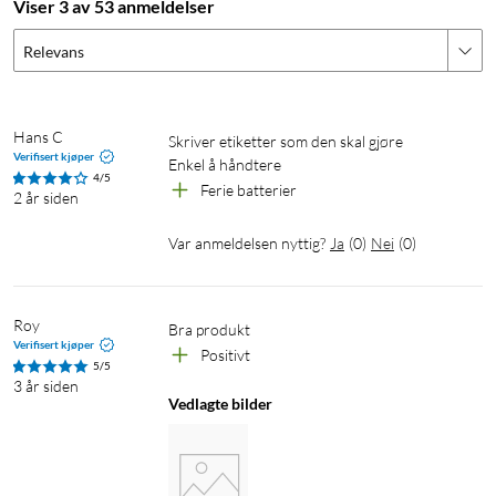
Viser 3 av 53 anmeldelser
Relevans
Hans C
Skriver etiketter som den skal gjøre

Verifisert kjøper
Enkel å håndtere
4/5
Ferie batterier
2 år siden
Var anmeldelsen nyttig?
Ja
(
0
)
Nei
(
0
)
Roy
Bra produkt 
Verifisert kjøper
Positivt 
5/5
3 år siden
Vedlagte bilder