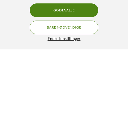
GODTA ALLE
BARE NØDVENDIGE
Endre Innstillinger
Dymo Letratag LT-100H Merkemaskin
499,90
4.5/5
HENT
LEGG I HANDLEKURV