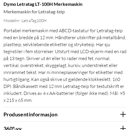
Dymo Letratag LT-100H Merkemaskin
Merkemaskin for Letratag-teip
Modellnr: LetraTag100H
Portabel merkemaskin med ABCD-tastatur for Letratag-teip
med en bredde på 12 mm. Håndterer utskrifter på metallbånd,
plastteip, selvklebende etiketter og stryketeip. Har sju
tegnstiler i fem størrelser. Utstyrt med LCD-skjerm med en rad
på 13 tegn. Skriver ut én eller to rader med fet, normal,
vertikal, overstreket, skyggelagt, kursiv, understreket eller
innrammet tekst. Har ni minneplasseringer for etiketter med
hurtigtilgang. Kan også skrive ut gjeldende klokkeslett. 160
DPI. Båndkassett med 12 mm Letratag-teip for testutskrift er
inkludert. Drives av 4 x AA-batterier (følger ikke med). Mål: 95
x 215 x 65 mm.
Produsentinformasjon
360°-vy