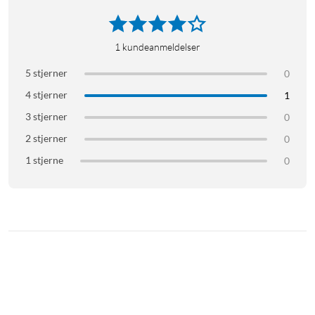
12 × Blyanter med viskelærtopp
1
kundeanmeldelser
5 stjerner
0
4 stjerner
1
3 stjerner
0
2 stjerner
0
1 stjerne
0