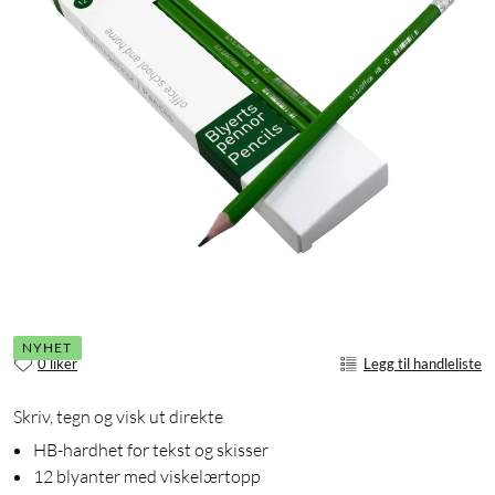
NYHET
0 liker
Legg til handleliste
Skriv, tegn og visk ut direkte
HB-hardhet for tekst og skisser
12 blyanter med viskelærtopp