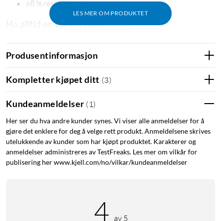
68 % resirkulert plast
LES MER OM PRODUKTET
Ha alltid en blyant i nærheten
Blyantene passer til skole, hjem og kontor der det trengs
penner for skriving, utregninger, lister og skisser. HB-
Produsentinformasjon
hardheten gir en balansert følelse for både tekst og enkle
tegneoppgaver, mens viskelærtoppen gjør det enkelt å viske
Kompletter kjøpet ditt
(
3
)
ut uten å lete etter et separat viskelær.
Kundeanmeldelser
(
1
)
Spesifikasjoner
Her ser du hva andre kunder synes. Vi viser alle anmeldelser for å
Produkttype: Blyanter
gjøre det enklere for deg å velge rett produkt. Anmeldelsene skrives
Antall: 12-pakning
utelukkende av kunder som har kjøpt produktet. Karakterer og
anmeldelser administreres av TestFreaks. Les mer om vilkår for
Hardhet: HB
publisering her www.kjell.com/no/vilkar/kundeanmeldelser
Blyantkropp: Sekskantet
Materiale: Plast, hvorav 68 % resirkulert plast
Viskelærtopp: Ja
4
I pakken
av 5