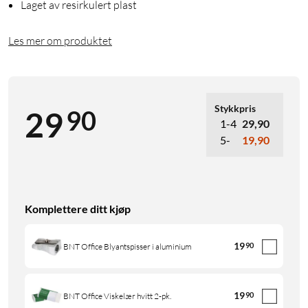
Laget av resirkulert plast
Les mer om produktet
Stykkpris
90
29
1-4
29,90
5-
19,90
Komplettere ditt kjøp
19
90
BNT Office Blyantspisser i aluminium
19
90
BNT Office Viskelær hvitt 2-pk.