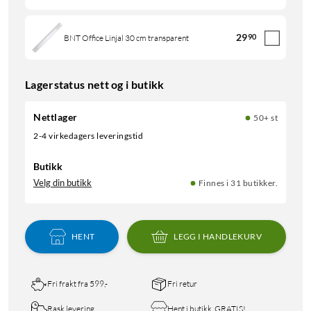
29
90
BNT Office Linjal 30 cm transparent
Lagerstatus nett og i butikk
Nettlager
50+ st
2-4 virkedagers leveringstid
Butikk
Velg din butikk
Finnes i 31 butikker.
HENT
LEGG I HANDLEKURV
Fri frakt fra 599,-
Fri retur
Rask levering
Hent i butikk, GRATIS!