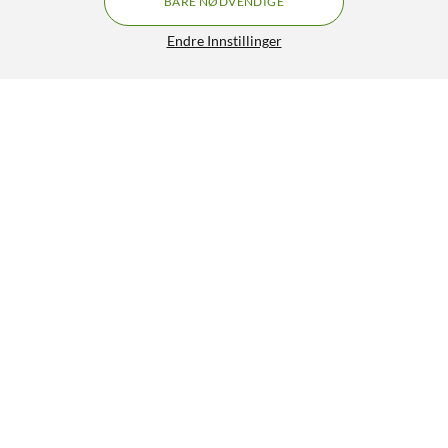
BARE NØDVENDIGE
Endre Innstillinger
BNT Office Blyanter med viskelærtopp 12-pk.
29,90
4/5
HENT
LEGG I HANDLEKURV
Lignende produkter
NYHET
0
6