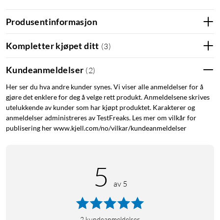
Kulspetspennan er enkel å bruke til notater, skjemaer, lister og
signeringer. Klipsen gjør det enkelt å feste pennen i blokker,
Produsentinformasjon
mapper eller lommer.
Kompletter kjøpet ditt
(
3
)
Spesifikasjoner
Kundeanmeldelser
(
2
)
Produkttype: Kulspetspenna
Antall: 1-pack
Her ser du hva andre kunder synes. Vi viser alle anmeldelser for å
Blekkfarge: Blå
gjøre det enklere for deg å velge rett produkt. Anmeldelsene skrives
Strekbredde: 0,7 mm
utelukkende av kunder som har kjøpt produktet. Karakterer og
anmeldelser administreres av TestFreaks. Les mer om vilkår for
Blekktype: Oljebasert blekk
publisering her www.kjell.com/no/vilkar/kundeanmeldelser
Skrivelengde: 900 m
Pennekropp: Transparent
Grep: Gummigrep
5
Klips: Ja
av 5
I pakken
1 × Kulspetspenna med blått blekk
2
kundeanmeldelser