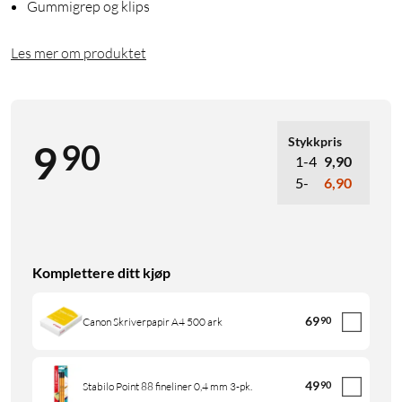
Gummigrep og klips
Les mer om produktet
Stykkpris
90
9
1-4
9,90
5-
6,90
Komplettere ditt kjøp
69
90
Canon Skriverpapir A4 500 ark
49
90
Stabilo Point 88 fineliner 0,4 mm 3-pk.