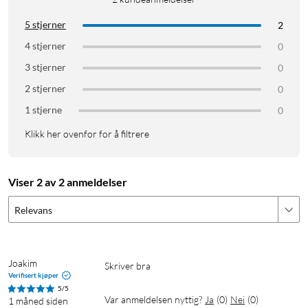
5 stjerner
2
4 stjerner
0
3 stjerner
0
2 stjerner
0
1 stjerne
0
Klikk her ovenfor for å filtrere
Viser 2 av 2 anmeldelser
Relevans
Joakim
Skriver bra
Verifisert kjøper
5/5
Var anmeldelsen nyttig?
Ja
(
0
)
Nei
(
0
)
1 måned siden