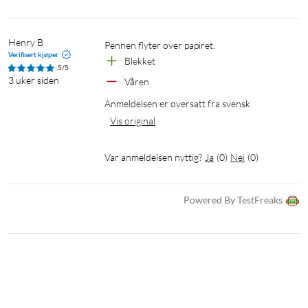
Henry B
Pennen flyter over papiret.
Verifisert kjøper
Blekket
5/5
3 uker siden
Våren
Anmeldelsen er oversatt fra svensk
Vis original
Var anmeldelsen nyttig?
Ja
(
0
)
Nei
(
0
)
Powered By TestFreaks