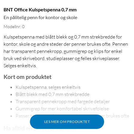
BNT Office Kulspetspenna 0,7 mm
En pålitelig penn for kontor og skole
Modellnr: 0
Kulspetspenna med blått blekk og 0,7 mm strekbredde for
kontor, skole og andre steder der penner brukes ofte. Pennen
har transparent pennekropp, gummigrep og klips for enkel
bruk ved skrivebord, studieplasser og felles skriveplasser.
Selges enkeltvis.
Kort om produktet
Kulspetspenna, selges enkeltvis
Blått blekk med 0,7 mm strekbredde
Transparent pennekropp med fargede detaljer
Gummigrep for mer komfortabel skrivefølelse
Passer til kontor, skole og steder der penner brukes ofte
LES MER OM PRODUKTET
Ha alltid en penn for hånden