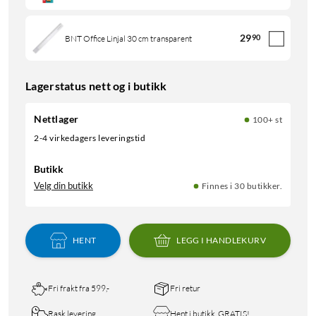
29
90
BNT Office Linjal 30 cm transparent
Lagerstatus nett og i butikk
Nettlager
100+ st
2-4 virkedagers leveringstid
Butikk
Velg din butikk
Finnes i 30 butikker.
HENT
LEGG I HANDLEKURV
Fri frakt fra 599,-
Fri retur
Rask levering
Hent i butikk, GRATIS!