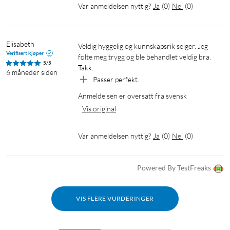
Var anmeldelsen nyttig?
Ja
(
0
)
Nei
(
0
)
Elisabeth
Veldig hyggelig og kunnskapsrik selger. Jeg 
Verifisert kjøper
følte meg trygg og ble behandlet veldig bra. 
5/5
Takk.
6 måneder siden
Passer perfekt.
Anmeldelsen er oversatt fra svensk
Vis original
Var anmeldelsen nyttig?
Ja
(
0
)
Nei
(
0
)
Powered By TestFreaks
VIS FLERE VURDERINGER