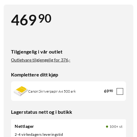
90
469
Tilgjengelig i vår outlet
Outletvare tilgjengelig for
376,-
Komplettere ditt kjøp
69
90
Canon Skriverpapir A4 500 ark
Lagerstatus nett og i butikk
Nettlager
100+ st
2-4 virkedagers leveringstid