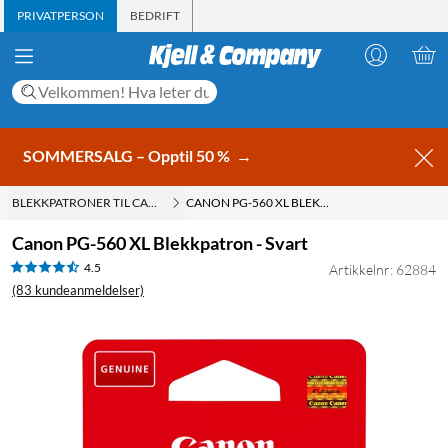
PRIVATPERSON
BEDRIFT
SOMMERSALG – Opptil 50 %
→
BLEKKPATRONER TIL CANON
CANON PG-560 XL BLEKKPATRON - SVART
Canon PG-560 XL Blekkpatron - Svart
4.5
Artikkelnr: 62884
(83 kundeanmeldelser)