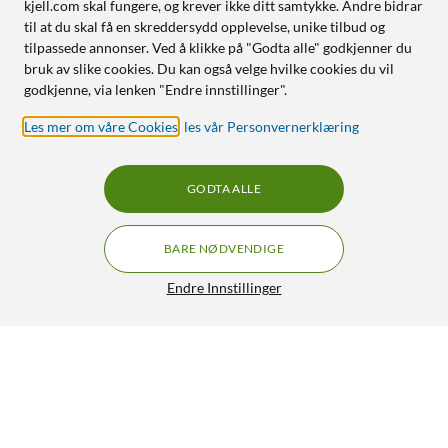
kjell.com skal fungere, og krever ikke ditt samtykke. Andre bidrar
til at du skal få en skreddersydd opplevelse, unike tilbud og
tilpassede annonser. Ved å klikke på "Godta alle" godkjenner du
bruk av slike cookies. Du kan også velge hvilke cookies du vil
godkjenne, via lenken "Endre innstillinger".
Les mer om våre Cookies
,
les vår Personvernerklæring
GODTA ALLE
BARE NØDVENDIGE
Endre Innstillinger
Canon PG-560 XL Blekkpatron - Svart
469,90
4.5/5
HENT
LEGG I HANDLEKURV