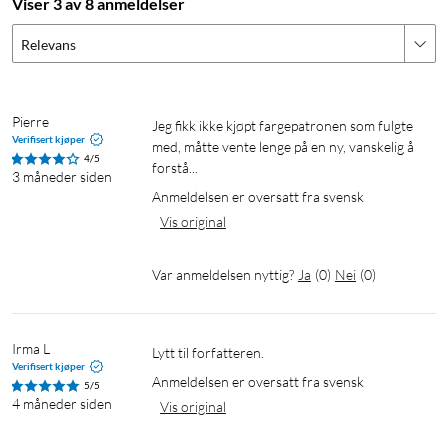
Viser 3 av 8 anmeldelser
Relevans
Pierre
Jeg fikk ikke kjøpt fargepatronen som fulgte 
Verifisert kjøper
med, måtte vente lenge på en ny, vanskelig å 
4/5
forstå...
3 måneder siden
Anmeldelsen er oversatt fra svensk
Vis original
Var anmeldelsen nyttig?
Ja
(
0
)
Nei
(
0
)
Irma L
Lytt til forfatteren.
Verifisert kjøper
Anmeldelsen er oversatt fra svensk
5/5
4 måneder siden
Vis original