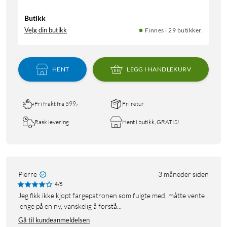
Butikk
Velg din butikk
Finnes i 29 butikker.
HENT
LEGG I HANDLEKURV
Fri frakt fra 599,-
Fri retur
Rask levering
Hent i butikk, GRATIS!
Pierre
3 måneder siden
4/5
Jeg fikk ikke kjøpt fargepatronen som fulgte med, måtte vente
lenge på en ny, vanskelig å forstå...
Gå til kundeanmeldelsen