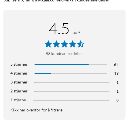
4.5
av 5
83
kundeanmeldelser
5 stjerner
62
4 stjerner
19
3 stjerner
1
2 stjerner
1
1 stjerne
0
Klikk her ovenfor for å filtrere