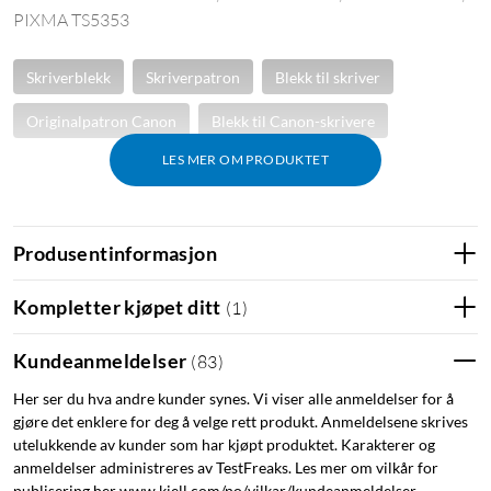
PIXMA TS5353
Skriverblekk
Skriverpatron
Blekk til skriver
Originalpatron Canon
Blekk til Canon-skrivere
LES MER OM PRODUKTET
Produsentinformasjon
Kompletter kjøpet ditt
(
1
)
Kundeanmeldelser
(
83
)
Her ser du hva andre kunder synes. Vi viser alle anmeldelser for å
gjøre det enklere for deg å velge rett produkt. Anmeldelsene skrives
utelukkende av kunder som har kjøpt produktet. Karakterer og
anmeldelser administreres av TestFreaks. Les mer om vilkår for
publisering her www.kjell.com/no/vilkar/kundeanmeldelser