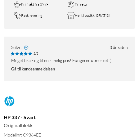
Fri frakt fra 599,-
Fri retur
Rask levering
Hent i butikk, GRATIS!
Sølvi J
3 år siden
5/5
Meget bra - og til en rimelig pris! Fungerer utmerket :)
Gå til kundeanmeldelsen
HP 337 - Svart
Originalblekk
Modellnr: C9364EE