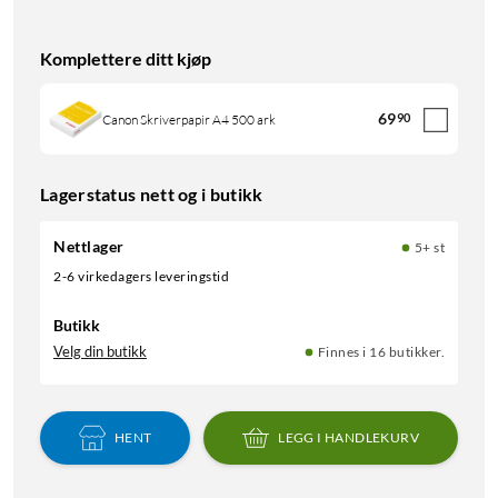
Komplettere ditt kjøp
69
90
Canon Skriverpapir A4 500 ark
Lagerstatus nett og i butikk
Nettlager
5+ st
2-6 virkedagers leveringstid
Butikk
Velg din butikk
Finnes i 16 butikker.
HENT
LEGG I HANDLEKURV