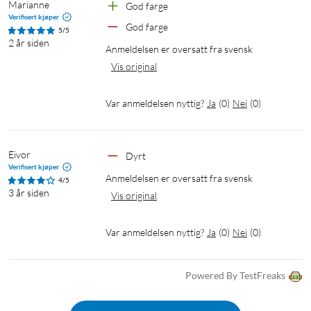
Marianne
God farge
Verifisert kjøper
God farge
5/5
2 år siden
Anmeldelsen er oversatt fra svensk
Vis original
Var anmeldelsen nyttig?
Ja
(
0
)
Nei
(
0
)
Eivor
Dyrt
Verifisert kjøper
Anmeldelsen er oversatt fra svensk
4/5
3 år siden
Vis original
Var anmeldelsen nyttig?
Ja
(
0
)
Nei
(
0
)
Powered By TestFreaks