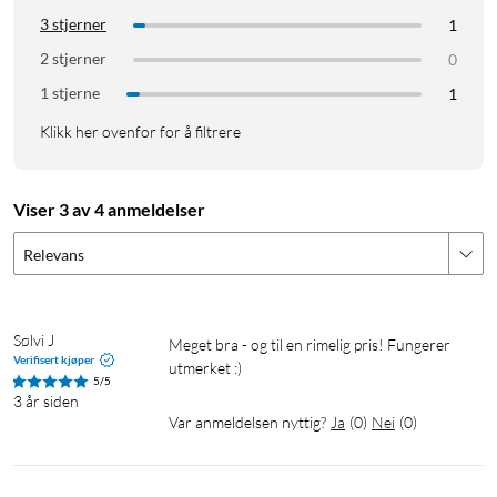
3 stjerner
1
2 stjerner
0
1 stjerne
1
Klikk her ovenfor for å filtrere
Viser 3 av 4 anmeldelser
Relevans
Sølvi J
Meget bra - og til en rimelig pris! Fungerer 
Verifisert kjøper
utmerket :)
5/5
3 år siden
Var anmeldelsen nyttig?
Ja
(
0
)
Nei
(
0
)