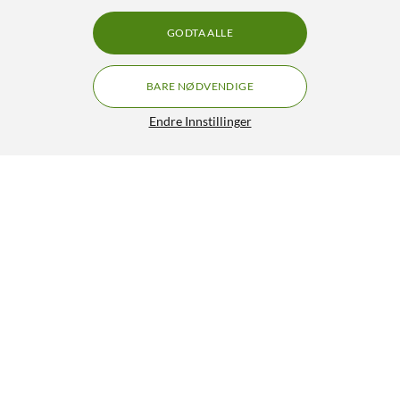
GODTA ALLE
BARE NØDVENDIGE
Endre Innstillinger
HP 337 - Svart
699,-
4.5/5
HENT
LEGG I HANDLEKURV