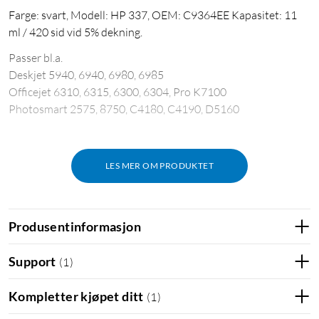
Farge: svart, Modell: HP 337, OEM: C9364EE Kapasitet: 11
ml / 420 sid vid 5% dekning.
Passer bl.a.
Deskjet 5940, 6940, 6980, 6985
Officejet 6310, 6315, 6300, 6304, Pro K7100
Photosmart 2575, 8750, C4180, C4190, D5160
LES MER OM PRODUKTET
Produsentinformasjon
Support
(
1
)
Kompletter kjøpet ditt
(
1
)