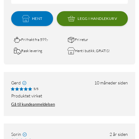
HENT
LEGG I HANDLEKURV
Fri frakt fra 599,-
Fri retur
Rask levering
Hent i butikk, GRATIS!
Gerd
10 måneder siden
5/5
Produktet virket
Gå til kundeanmeldelsen
Sorin
2 år siden