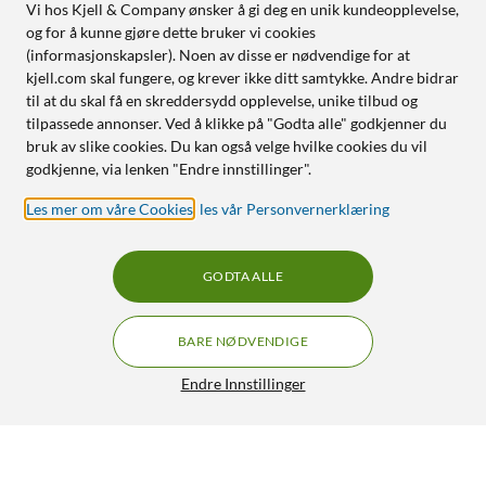
Vi hos Kjell & Company ønsker å gi deg en unik kundeopplevelse,
og for å kunne gjøre dette bruker vi cookies
(informasjonskapsler). Noen av disse er nødvendige for at
kjell.com skal fungere, og krever ikke ditt samtykke. Andre bidrar
til at du skal få en skreddersydd opplevelse, unike tilbud og
tilpassede annonser. Ved å klikke på "Godta alle" godkjenner du
bruk av slike cookies. Du kan også velge hvilke cookies du vil
godkjenne, via lenken "Endre innstillinger".
Les mer om våre Cookies
,
les vår Personvernerklæring
GODTA ALLE
BARE NØDVENDIGE
Endre Innstillinger
HP 903 Blekkpatron Svart
349,-
4.5/5