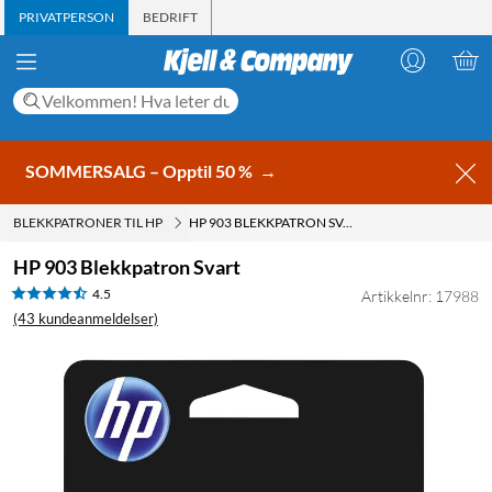
PRIVATPERSON
BEDRIFT
SOMMERSALG – Opptil 50 %
→
BLEKKPATRONER TIL HP
HP 903 BLEKKPATRON SVART
HP 903 Blekkpatron Svart
4.5
Artikkelnr: 17988
(43 kundeanmeldelser)