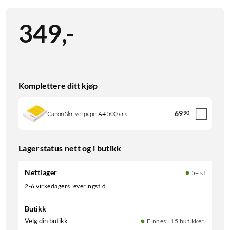
349
,
-
Komplettere ditt kjøp
69
90
Canon Skriverpapir A4 500 ark
Lagerstatus nett og i butikk
Nettlager
5+ st
2-6 virkedagers leveringstid
Butikk
Velg din butikk
Finnes i 15 butikker.