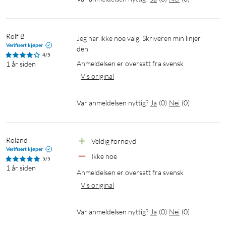
Rolf B
Jeg har ikke noe valg. Skriveren min linjer 
Verifisert kjøper
den.
4/5
Anmeldelsen er oversatt fra svensk
1 år siden
Vis original
Var anmeldelsen nyttig?
Ja
(
0
)
Nei
(
0
)
Roland
Veldig fornøyd
Verifisert kjøper
Ikke noe
5/5
1 år siden
Anmeldelsen er oversatt fra svensk
Vis original
Var anmeldelsen nyttig?
Ja
(
0
)
Nei
(
0
)