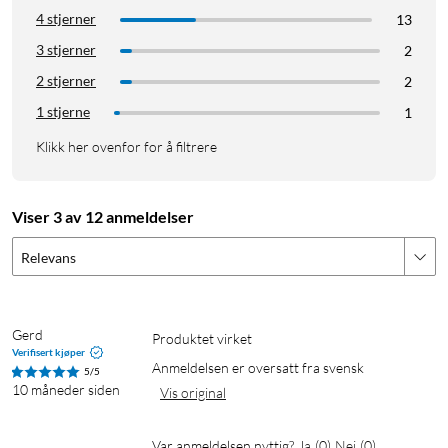
4 stjerner
13
3 stjerner
2
2 stjerner
2
1 stjerne
1
Klikk her ovenfor for å filtrere
Viser 3 av 12 anmeldelser
Relevans
Gerd
Produktet virket
Verifisert kjøper
Anmeldelsen er oversatt fra svensk
5/5
10 måneder siden
Vis original
Var anmeldelsen nyttig?
Ja
(
0
)
Nei
(
0
)