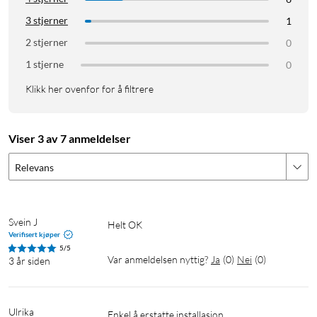
3 stjerner
1
2 stjerner
0
1 stjerne
0
Klikk her ovenfor for å filtrere
Viser 3 av 7 anmeldelser
Relevans
Svein J
Helt OK
Verifisert kjøper
5/5
Var anmeldelsen nyttig?
Ja
(
0
)
Nei
(
0
)
3 år siden
Ulrika
Enkel å erstatte installasjon