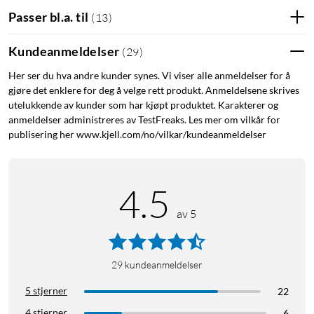
Passer bl.a. til
(
13
)
Kundeanmeldelser
(
29
)
Her ser du hva andre kunder synes. Vi viser alle anmeldelser for å
gjøre det enklere for deg å velge rett produkt. Anmeldelsene skrives
utelukkende av kunder som har kjøpt produktet. Karakterer og
anmeldelser administreres av TestFreaks. Les mer om vilkår for
publisering her www.kjell.com/no/vilkar/kundeanmeldelser
4.5
av 5
29
kundeanmeldelser
5 stjerner
22
4 stjerner
6