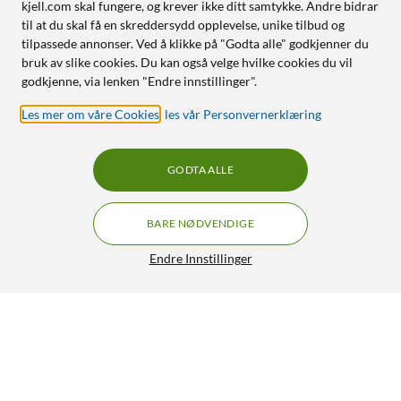
kjell.com skal fungere, og krever ikke ditt samtykke. Andre bidrar
til at du skal få en skreddersydd opplevelse, unike tilbud og
tilpassede annonser. Ved å klikke på "Godta alle" godkjenner du
bruk av slike cookies. Du kan også velge hvilke cookies du vil
godkjenne, via lenken "Endre innstillinger".
Les mer om våre Cookies
,
les vår Personvernerklæring
GODTA ALLE
BARE NØDVENDIGE
Endre Innstillinger
HP 953 Blekkpatron Cyan
449,90
4.5/5
HENT
LEGG I HANDLEKURV