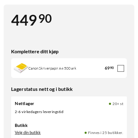
90
449
Komplettere ditt kjøp
69
90
Canon Skriverpapir A4 500 ark
Lagerstatus nett og i butikk
Nettlager
20+ st
2-6 virkedagers leveringstid
Butikk
Velg din butikk
Finnes i 25 butikker.