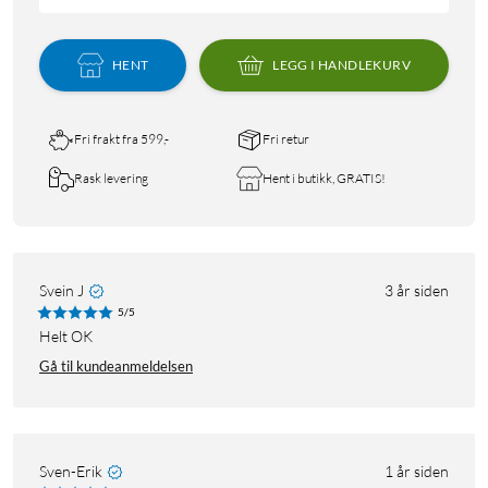
HENT
LEGG I HANDLEKURV
Fri frakt fra 599,-
Fri retur
Rask levering
Hent i butikk, GRATIS!
Svein J
3 år siden
5/5
Helt OK
Gå til kundeanmeldelsen
Sven-Erik
1 år siden