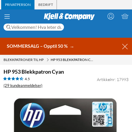
PRIVATPERSON
BEDRIFT
SOMMERSALG – Opptil 50 %
→
BLEKKPATRONER TIL HP
HP 953 BLEKKPATRON CYAN
HP 953 Blekkpatron Cyan
4.5
Artikkelnr: 17993
(29 kundeanmeldelser)