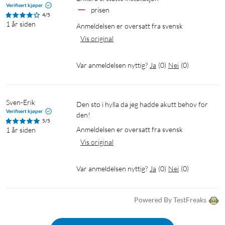
Verifisert kjøper
prisen
4/5
1 år siden
Anmeldelsen er oversatt fra svensk
Vis original
Var anmeldelsen nyttig?
Ja
(
0
)
Nei
(
0
)
Sven-Erik
Den sto i hylla da jeg hadde akutt behov for 
Verifisert kjøper
den!
5/5
Anmeldelsen er oversatt fra svensk
1 år siden
Vis original
Var anmeldelsen nyttig?
Ja
(
0
)
Nei
(
0
)
Powered By TestFreaks