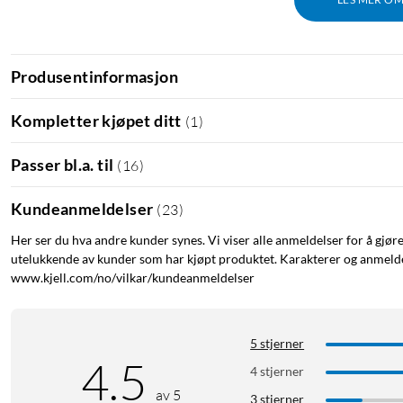
Produsentinformasjon
Kompletter kjøpet ditt
(
1
)
Passer bl.a. til
(
16
)
Kundeanmeldelser
(
23
)
Her ser du hva andre kunder synes. Vi viser alle anmeldelser for å gjør
utelukkende av kunder som har kjøpt produktet. Karakterer og anmeldel
www.kjell.com/no/vilkar/kundeanmeldelser
5 stjerner
4.5
4 stjerner
av 5
3 stjerner