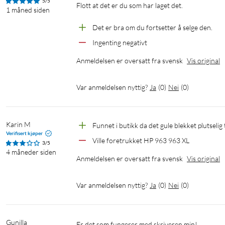
5/5
Flott at det er du som har laget det.

1 måned siden
Det er bra om du fortsetter å selge den.
Ingenting negativt
Anmeldelsen er oversatt fra svensk
Vis original
Var anmeldelsen nyttig?
Ja
(
0
)
Nei
(
0
)
Karin M
Funnet i butikk da det gule blekket plutselig 
Verifisert kjøper
Ville foretrukket HP 963 963 XL
3/5
4 måneder siden
Anmeldelsen er oversatt fra svensk
Vis original
Var anmeldelsen nyttig?
Ja
(
0
)
Nei
(
0
)
Gunilla
Er det som fungerer med skriveren min!