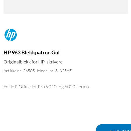
HP 963 Blekkpatron Gul
Originalblekk for HP-skrivere
Artikkelnr: 26505
Modellnr: 3JA25AE
For HP OfficeJet Pro 9010- og 9020-serien.
LES MER O