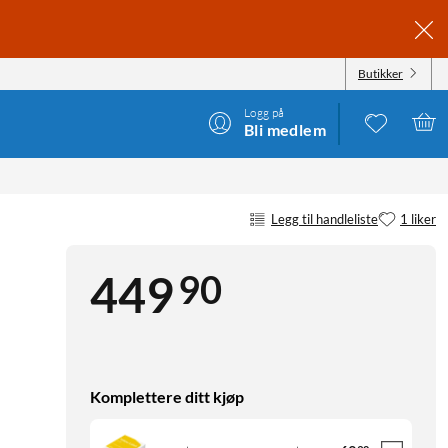
Butikker
Logg på
Bli medlem
Legg til handleliste
1 liker
90
449
Komplettere ditt kjøp