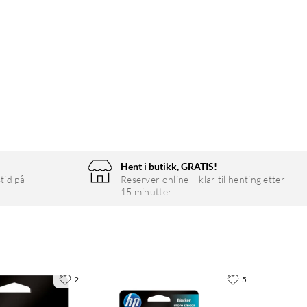
Hent i butikk, GRATIS!
tid på
Reserver online – klar til henting etter
15 minutter
2
5