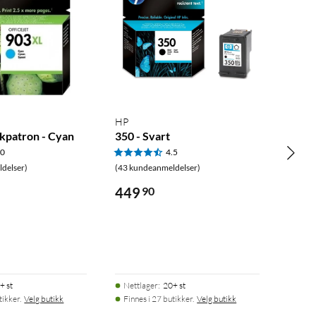
HP
kpatron - Cyan
350 - Svart
.0
4.5
delser)
(43 kundeanmeldelser)
449
90
+ st
Nettlager
:
20+ st
tikker.
Velg butikk
Finnes i 27 butikker.
Velg butikk