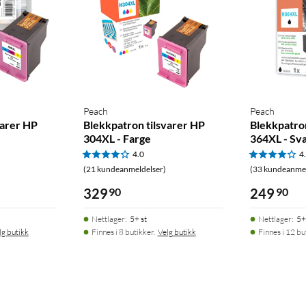
Peach
Peach
varer HP
Blekkpatron tilsvarer HP
Blekkpatron
304XL - Farge
364XL - Sv
4.0
4
(21 kundeanmeldelser)
(33 kundeanmel
329
90
249
90
Nettlager
:
5+ st
Nettlager
:
5+
lg butikk
Finnes i 8 butikker.
Velg butikk
Finnes i 12 bu