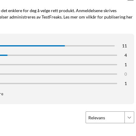
e det enklere for deg å velge rett produkt. Anmeldelsene skrives
ser administreres av TestFreaks. Les mer om vilkår for publisering her
11
4
1
0
1
re
Relevans