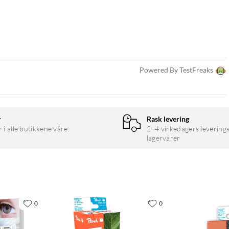
Powered By TestFreaks
r
Rask levering
r i alle butikkene våre.
2–4 virkedagers leverings
lagervarer
0
0