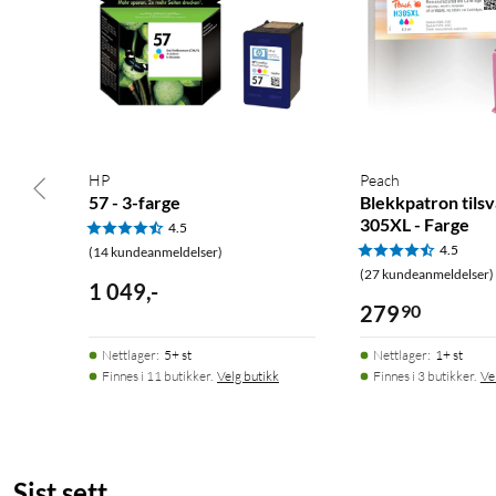
HP
Peach
57 - 3-farge
Blekkpatron tils
305XL - Farge
4.5
4.5
(14 kundeanmeldelser)
(27 kundeanmeldelser)
1 049
,
-
279
90
Nettlager
:
5+ st
Nettlager
:
1+ st
Finnes i 11 butikker.
Velg butikk
Finnes i 3 butikker.
Ve
Sist sett