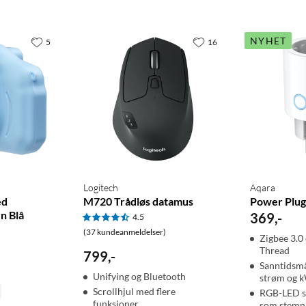
NYHET
5
16
Logitech
Aqara
ed
M720 Trådløs datamus
Power Plug
rn Blå
369
,
-
4.5
(37 kundeanmeldelser)
Zigbee 3.0
Thread
799
,
-
Sanntidsmå
Unifying og Bluetooth
strøm og 
Scrollhjul med flere
RGB-LED s
funksjoner
som stemn