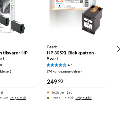
Peach
 tilsvarer HP
HP 305XL Blekkpatron -
art
Svart
.0
4.5
delser)
(74 kundeanmeldelser)
249
90
 st
Nettlager
:
1 st
tikker.
Velg butikk
Finnes i 1 butikk.
Velg butikk