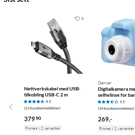
3
Denver
Nettverkskabel med USB-
Digitalkamera m
tilkobling USB-C 2 m
selfielinse for ba
4.5
3.5
(21 kundeanmeldelser)
(34 kundeanmeldelser)
379
90
269
,
-
Finnes i 2 varianter
Finnes i 2 varianter