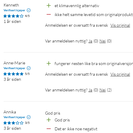
Kenneth
et klimavennlig alternativ
Verifisert kjøper
ikke helt samme levetid som originalprodukt
4/5
1 år siden
Anmeldelsen er oversatt fra svensk
Vis original
Var anmeldelsen nyttig?
Ja
(
0
)
Nei
(
0
)
Anne-Marie
fungerer nesten like bra som originalversjo
Verifisert kjøper
Anmeldelsen er oversatt fra svensk
Vis original
5/5
3 år siden
Var anmeldelsen nyttig?
Ja
(
0
)
Nei
(
2
)
Annika
God pris
Verifisert kjøper
God pris
3/5
3 år siden
Det er ikke noe negativt