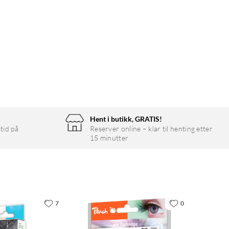
Hent i butikk, GRATIS!
tid på
Reserver online – klar til henting etter
15 minutter
7
0