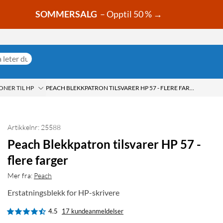
SOMMERSALG
– Opptil 50 % →
NER TIL HP
PEACH BLEKKPATRON TILSVARER HP 57 - FLERE FARGER
Artikkelnr: 25588
Peach Blekkpatron tilsvarer HP 57 -
flere farger
Mer fra:
Peach
Erstatningsblekk for HP-skrivere
4.5
17 kundeanmeldelser