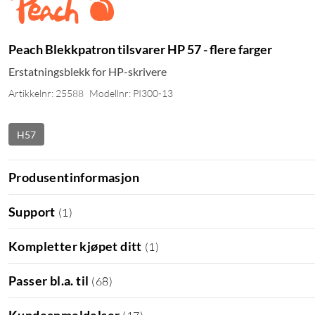
Peach Blekkpatron tilsvarer HP 57 - flere farger
Erstatningsblekk for HP-skrivere
Artikkelnr: 25588
Modellnr: PI300-13
H57
Produsentinformasjon
Support
(
1
)
Kompletter kjøpet ditt
(
1
)
Passer bl.a. til
(
68
)
Kundeanmeldelser