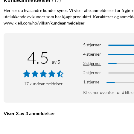
(
17
)
Her ser du hva andre kunder synes. Vi viser alle anmeldelser for å gjør
utelukkende av kunder som har kjøpt produktet. Karakterer og anmeldel
www.kjell.com/no/vilkar/kundeanmeldelser
5 stjerner
4.5
4 stjerner
av 5
3 stjerner
2 stjerner
1 stjerne
17
kundeanmeldelser
Klikk her ovenfor for å filtre
Viser 3 av 3 anmeldelser