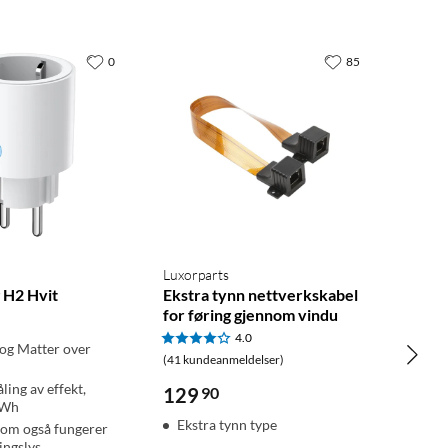
0
85
Luxorparts
 H2 Hvit
Ekstra tynn nettverkskabel
for føring gjennom vindu
4.0
 og Matter over
(41 kundeanmeldelser)
ling av effekt,
129
90
kWh
Ekstra tynn type
om også fungerer
ingslys