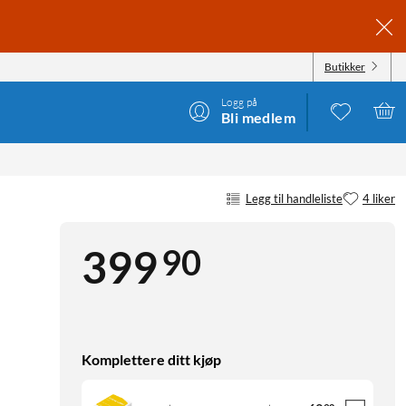
Butikker
Logg på
Bli medlem
Legg til handleliste
4 liker
90
399
Komplettere ditt kjøp