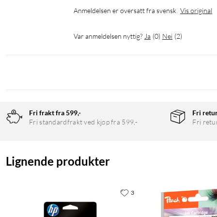
Anmeldelsen er oversatt fra svensk
Vis original
Var anmeldelsen nyttig?
Ja
(
0
)
Nei
(
2
)
Fri frakt fra 599,-
Fri retu
Fri standardfrakt ved kjøp fra 599,-
Fri retu
Lignende produkter
3