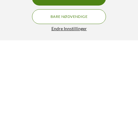
BARE NØDVENDIGE
Endre Innstillinger
Gavepapir - ikon
19,90
3.5/5
HENT
Lignende produkter