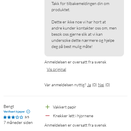
Takk for tilbakemeldingen din om 
produktet.

Dette er ikke noe vi har hørt at 
andre kunder kontakter oss om, men 
besøk oss gjerne slik at vi kan 
undersøke dette nærmere og hjelpe 
deg på best mulig måte!
Anmeldelsen er oversatt fra svensk
Vis original
Var anmeldelsen nyttig?
Ja
(
0
)
Nei
(
0
)
Bengt
Vakkert papir
Verifisert kjøper
Knekker lett i hjørnene
3/5
7 måneder siden
Anmeldelsen er oversatt fra svensk