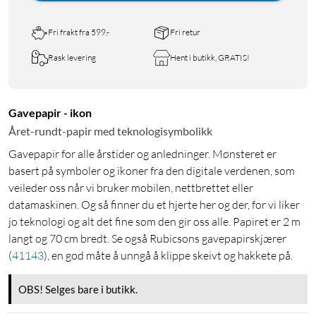
Fri frakt fra 599,-
Fri retur
Rask levering
Hent i butikk, GRATIS!
Gavepapir - ikon
Året-rundt-papir med teknologisymbolikk
Gavepapir for alle årstider og anledninger. Mønsteret er
basert på symboler og ikoner fra den digitale verdenen, som
veileder oss når vi bruker mobilen, nettbrettet eller
datamaskinen. Og så finner du et hjerte her og der, for vi liker
jo teknologi og alt det fine som den gir oss alle. Papiret er 2 m
langt og 70 cm bredt. Se også Rubicsons gavepapirskjærer
(
41143
)
, en god måte å unngå å klippe skeivt og hakkete på.
OBS! Selges bare i butikk.