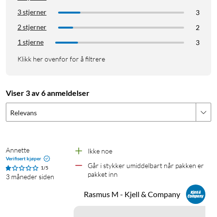
3 stjerner
3
2 stjerner
2
1 stjerne
3
Klikk her ovenfor for å filtrere
Viser 3 av 6 anmeldelser
Relevans
Annette
Ikke noe
Verifisert kjøper
Går i stykker umiddelbart når pakken er 
1/5
pakket inn
3 måneder siden
Rasmus M - Kjell & Company