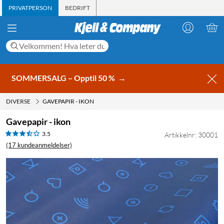
PRIVATPERSON
BEDRIFT
SOMMERSALG – Opptil 50 %
→
DIVERSE
GAVEPAPIR - IKON
Gavepapir - ikon
3.5
Artikkelnr: 30001
(17 kundeanmeldelser)