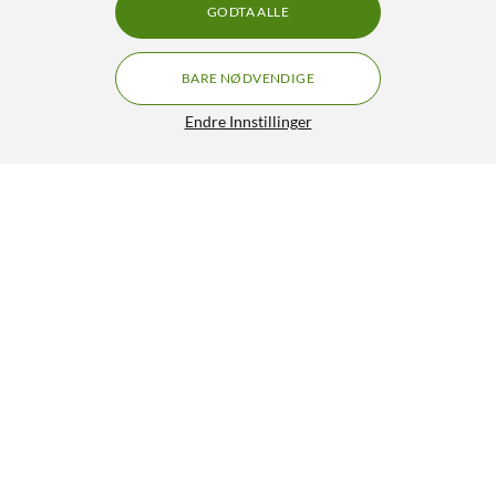
GODTA ALLE
BARE NØDVENDIGE
Endre Innstillinger
HP Toner 85A - Svart
GRATIS FRAKT
4.5/5
1 199,-
HENT
LEGG I HANDLEKURV
Lignende produkter