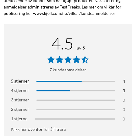
utelukkende av kunder som har kjøpt produktet. Karakterer og
anmeldelser administreres av TestFreaks. Les mer om vilkår for
publisering her www.kjell.com/no/vilkar/kundeanmeldelser
4.5
av 5
7
kundeanmeldelser
5 stjerner
4
4 stjerner
3
3 stjerner
0
2 stjerner
0
1 stjerne
0
Klikk her ovenfor for å filtrere