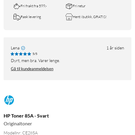
Fri frakt fra 599,-
Fri retur
Rask levering
Hent i butikk, GRATIS!
Lena
1 år siden
5/5
Dyrt, men bra. Varer lenge.
Gå til kundeanmeldelsen
HP Toner 85A - Svart
Originaltoner
Modellnr: CE285A