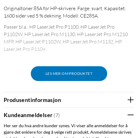
Originaltoner 85A for HP-skrivere. Farge: svart. Kapasitet:
1600 sider ved 5 % dekning. Modell: CE285A.
Passer bl.a.: HP LaserJet Pro P1100, HP LaserJet Pro
P1102W, HP LaserJet Pro M1130, HP LaserJet Pro M1210
MFP, HP LaserJet P1102W, HP LaserJet Pro M1132, HP
LaserJet Pro P1109
LES MER OM PRODUKTET
Produsentinformasjon
Kundeanmeldelser
(
7
)
Her ser du hva andre kunder synes. Vi viser alle anmeldelser for å
gjøre det enklere for deg å velge rett produkt. Anmeldelsene skrives