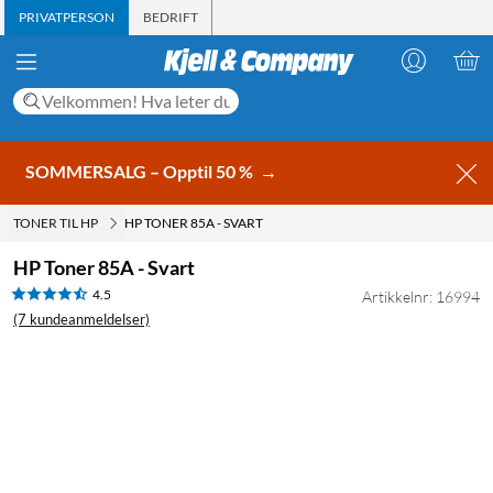
PRIVATPERSON
BEDRIFT
SOMMERSALG – Opptil 50 %
→
TONER TIL HP
HP TONER 85A - SVART
HP Toner 85A - Svart
4.5
Artikkelnr: 16994
(7 kundeanmeldelser)