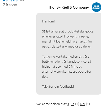
3 år siden
Thor S - Kjell & Company
Hei Tom!

Så leit å høre at produktet du kjøpte 
ikke lever opp til forventningene, 
men din tilbakemelding er viktig for 
oss og dette tar vi med oss videre.

Ta gjerne kontakt med en av våre 
butikker eller vår kundeservice, så 
hjelper vi deg med å finne et 
alternativ som kan passe bedre for 
deg.

Takk for din feedback!
Var anmeldelsen nyttig?
Ja
(
1
)
Nei
(
1
)