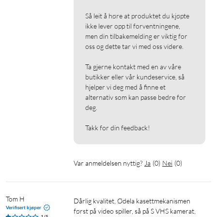
Så leit å høre at produktet du kjøpte 
ikke lever opp til forventningene, 
men din tilbakemelding er viktig for 
oss og dette tar vi med oss videre.

Ta gjerne kontakt med en av våre 
butikker eller vår kundeservice, så 
hjelper vi deg med å finne et 
alternativ som kan passe bedre for 
deg.

Takk for din feedback!
Var anmeldelsen nyttig?
Ja
(
0
)
Nei
(
0
)
Tom H
Dårlig kvalitet, Ødela kasettmekanismen 
Verifisert kjøper
først på video spiller, så på S VHS kamerat, 
1/5