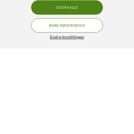
GODTA ALLE
BARE NØDVENDIGE
Endre Innstillinger
Kassettadapter VHS-C til VHS
469,90
4/5
HENT
LEGG I HANDLEKURV