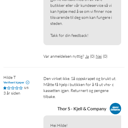
butikker eller vår kundeservice så vi 
kan hjelpe med å se om vi finner noe 
tilsvarende til deg som kan fungere i 
steden.

Takk for din feedback!
Var anmeldelsen nyttig?
Ja
(
0
)
Nei
(
0
)
Hilde T
Den virket ikke. Så oppskrapet og brukt ut. 
Verifisert kjøper
Måtte få hjelp i butikken for å få ut vhs- c 
1/5
kassetten igjen. Returnert og pengene 
3 år siden
tilbake. 
Thor S - Kjell & Company
Hei Hilde!
