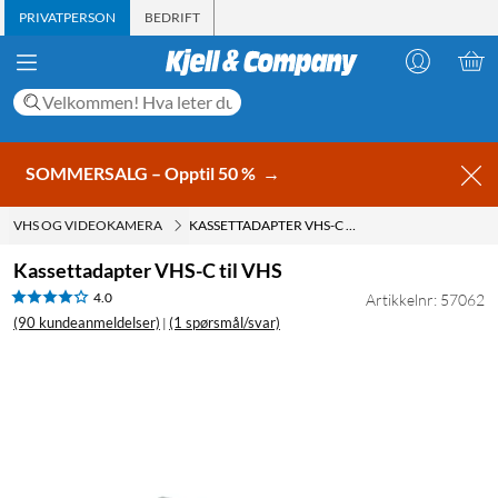
PRIVATPERSON
BEDRIFT
SOMMERSALG – Opptil 50 %
→
VHS OG VIDEOKAMERA
KASSETTADAPTER VHS-C TIL VHS
Kassettadapter VHS-C til VHS
4.0
Artikkelnr: 57062
(90 kundeanmeldelser)
(1 spørsmål/svar)
|