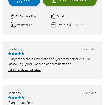
HENT
LEGG I HANDLEKURV
Fri frakt fra 599,-
Fri retur
Rask levering
Hent i butikk, GRATIS!
Pontus
3 år siden
5/5
Fungerer perfekt. Det beste er å kjøre med batterier av høy
klasse. Jeg kjøper Panasonics beste batterier.
Gå til kundeanmeldelsen
Torbjörn
3 år siden
5/5
Fungerte perfekt