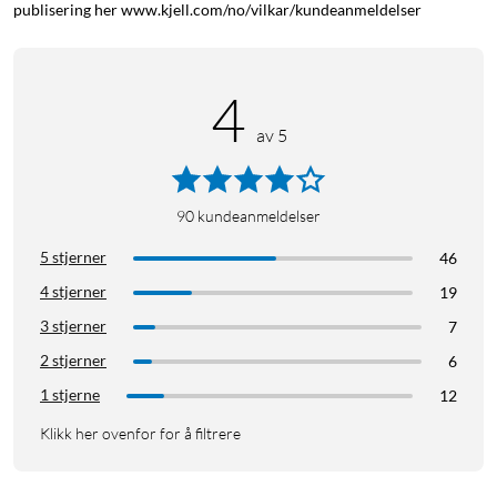
publisering her www.kjell.com/no/vilkar/kundeanmeldelser
4
av 5
90
kundeanmeldelser
5 stjerner
46
4 stjerner
19
3 stjerner
7
2 stjerner
6
1 stjerne
12
Klikk her ovenfor for å filtrere