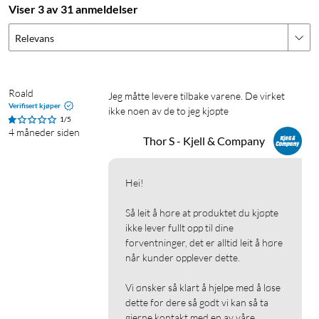
Viser 3 av 31 anmeldelser
Relevans
Roald
Jeg måtte levere tilbake varene. De virket 
Verifisert kjøper
ikke noen av de to jeg kjøpte
1/5
4 måneder siden
Thor S - Kjell & Company
Hei!

Så leit å høre at produktet du kjøpte 
ikke lever fullt opp til dine 
forventninger, det er alltid leit å høre 
når kunder opplever dette.

Vi ønsker så klart å hjelpe med å løse 
dette for dere så godt vi kan så ta 
gjerne kontakt med en av våre 