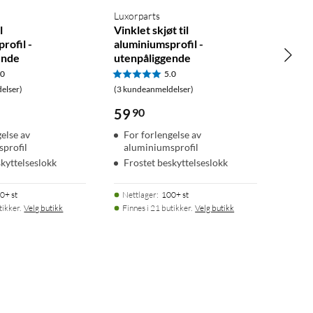
Luxorparts
l
Vinklet skjøt til
rofil -
aluminiumsprofil -
ende
utenpåliggende
.0
5.0
elser)
(3 kundeanmeldelser)
59
90
gelse av
For forlengelse av
profil
aluminiumsprofil
skyttelseslokk
Frostet beskyttelseslokk
0+ st
Nettlager
:
100+ st
tikker.
Velg butikk
Finnes i 21 butikker.
Velg butikk