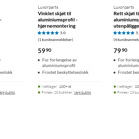
Luxorparts
Luxorparts
Vinklet skjøt til
Rett skjøt ti
-
aluminiumsprofil -
aluminiumsp
hjørnemontering
utenpåligg
5.0
5
(1 kundeanmeldelser)
(4 kundeanmeld
59
90
79
90
v
For forlengelse av
For forlen
aluminiumsprofil
aluminiums
seslokk
Frostet beskyttelseslokk
Frostet be
Nettlager
:
100+ st
Nettlager
:
10
elg butikk
Finnes i 20 butikker.
Velg butikk
Finnes i 23 bu