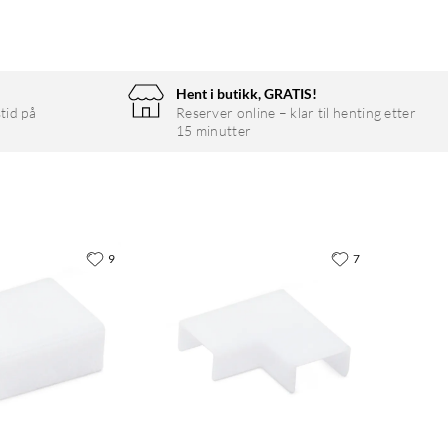
Hent i butikk, GRATIS!
tid på
Reserver online – klar til henting etter
15 minutter
9
7