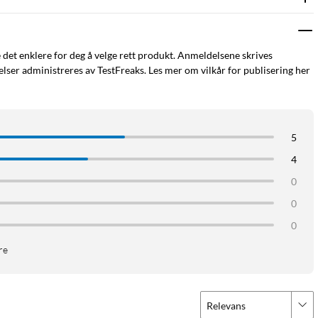
e det enklere for deg å velge rett produkt. Anmeldelsene skrives
ser administreres av TestFreaks. Les mer om vilkår for publisering her
5
4
0
0
0
re
Relevans