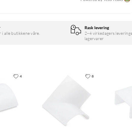
r
Rask levering
r i alle butikkene våre.
2–4 virkedagers leverings
lagervarer
4
8