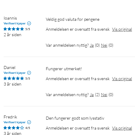
Ioannis
Veldig god valuta for pengene
Verifisert kjøper
Anmeldelsen er oversatt fra svensk
Vis original
5/5
2 år siden
Var anmeldelsen nyttig?
Ja
(
0
)
Nei
(
0
)
Daniel
Fungerer utmerket!
Verifisert kjøper
Anmeldelsen er oversatt fra svensk
Vis original
5/5
3 år siden
Var anmeldelsen nyttig?
Ja
(
2
)
Nei
(
0
)
Fredrik
Den fungerer godt som lysstativ
Verifisert kjøper
Anmeldelsen er oversatt fra svensk
Vis original
4/5
3 år siden