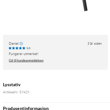
Daniel
3 år siden
5/5
Fungerer utmerket!
Gå til kundeanmeldelsen
Lysstativ
Artikkelnr: 57429
Produsentinformasjon