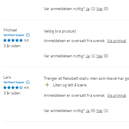
Var anmeldelsen nyttig?
Ja
(
1
)
Nei
(
0
)
Michael
Veldig bra produkt
Verifisert kjøper
Anmeldelsen er oversatt fra svensk
Vis original
5/5
3 år siden
Var anmeldelsen nyttig?
Ja
(
1
)
Nei
(
0
)
Lars
Trenger et fleksibelt stativ, men som likevel har 
Verifisert kjøper
Liten og lett å bære.
4/5
3 år siden
Anmeldelsen er oversatt fra svensk
Vis original
Var anmeldelsen nyttig?
Ja
(
0
)
Nei
(
1
)