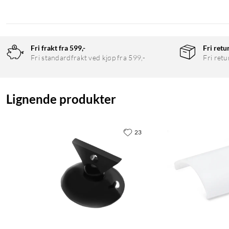
Fri frakt fra 599,-
Fri retu
Fri standardfrakt ved kjøp fra 599,-
Fri retu
Lignende produkter
23