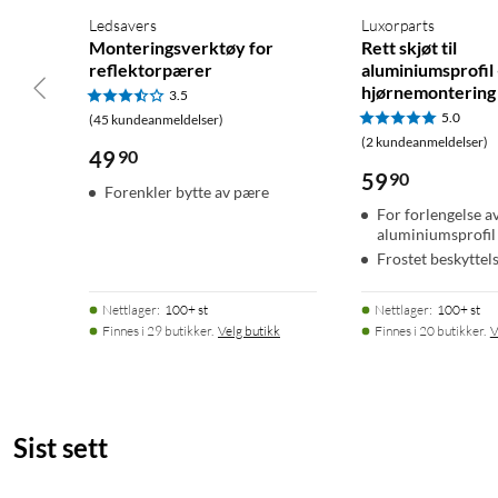
Ledsavers
Luxorparts
Monteringsverktøy for
Rett skjøt til
reflektorpærer
aluminiumsprofil 
hjørnemontering
3.5
5.0
(45 kundeanmeldelser)
(2 kundeanmeldelser)
49
90
59
90
Forenkler bytte av pære
For forlengelse a
aluminiumsprofil
Frostet beskyttel
Nettlager
:
100+ st
Nettlager
:
100+ st
Finnes i 29 butikker.
Velg butikk
Finnes i 20 butikker.
V
Sist sett