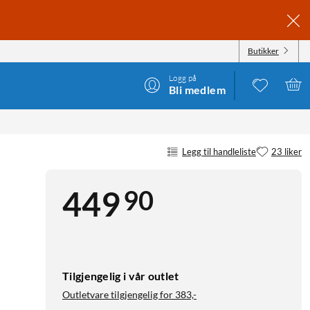
Butikker
Logg på
Bli medlem
Legg til handleliste
23 liker
90
449
Tilgjengelig i vår outlet
Outletvare tilgjengelig for
383,-