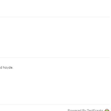
god høyde.
Powered By TestFreaks