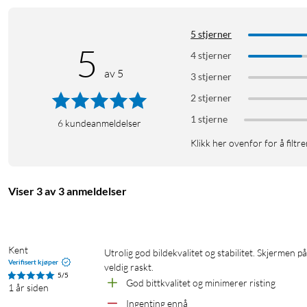
5 stjerner
5
4 stjerner
av 5
Funksjoner
3 stjerner
CMOS-bildesensor for innspilling i 4K/120 fps
2 stjerner
Innebygd bildestabilisering med 3-aksers gimbal
1 stjerne
6
kundeanmeldelser
Rikt fargeomfang og rask pikselfokusering
Klikk her ovenfor for å filtre
Batteritid på opptil 2 timer
Støtte for hurtiglading – 16 minutter gir hele 80 %
Spill inn via den innebygde stereomikrofonen, eller koble t
Viser 3 av 3 anmeldelser
Bytt enkelt mellom horisontal og vertikal innspilling
Roterbar berøringsskjerm på 2"
Kan brukes som webkamera eller under en live-stream
Kent
Utrolig god bildekvalitet og stabilitet. Skjermen på sitt minste. Gode innstillingsmuligheter og smarte funksjoner. Starter 
Verifisert kjøper
veldig raskt. 
5/5
God bittkvalitet og minimerer risting
1 år siden
Ingenting ennå