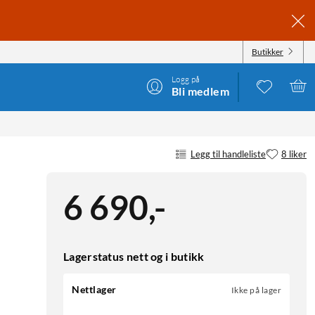
Butikker
Logg på
Bli medlem
Legg til handleliste
8 liker
6 690
,
-
Lagerstatus nett og i butikk
Nettlager
Ikke på lager