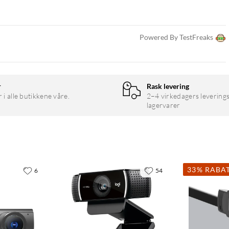
Powered By TestFreaks
r
Rask levering
r i alle butikkene våre.
2–4 virkedagers leverings
lagervarer
33% RABA
6
54