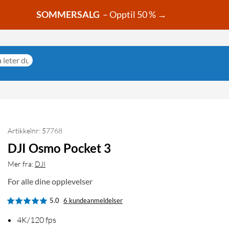
SOMMERSALG
– Opptil 50 % →
Artikkelnr: 57768
DJI Osmo Pocket 3
Mer fra:
DJI
For alle dine opplevelser
5.0
6 kundeanmeldelser
4K/120 fps