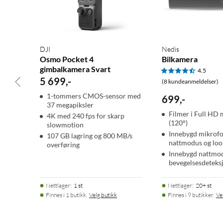
DJI
Nedis
Osmo Pocket 4
Bilkamera
gimbalkamera Svart
4.5
5 699
,
-
(8 kundeanmeldelser)
1-tommers CMOS-sensor med
699
,
-
37 megapiksler
Filmer i Full HD 
4K med 240 fps for skarp
(120°)
slowmotion
Innebygd mikrofo
107 GB lagring og 800 MB/s
nattmodus og lo
overføring
Innebygd nattmo
bevegelsesdeteks
Nettlager
:
1 st
Nettlager
:
20+ st
Finnes i 1 butikk.
Velg butikk
Finnes i 9 butikker.
Ve