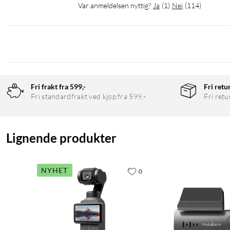
Var anmeldelsen nyttig?
Ja
(
1
)
Nei
(
114
)
Fri frakt fra 599,-
Fri retu
Fri standardfrakt ved kjøp fra 599,-
Fri retu
Lignende produkter
NYHET
0