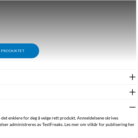
M PRODUKTET
e det enklere for deg å velge rett produkt. Anmeldelsene skrives
ser administreres av TestFreaks. Les mer om vilkår for publisering her