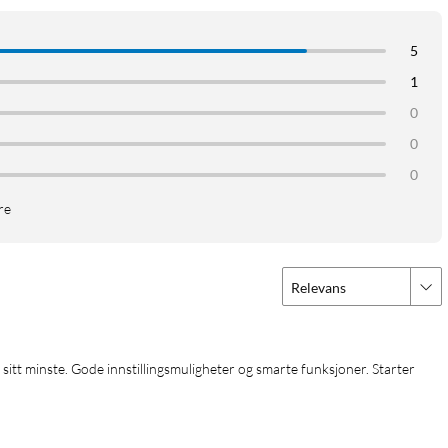
5
1
0
0
0
re
il DJI Mic/Mic 2
Relevans