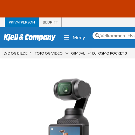
PRIVATPERSON
BEDRIFT
Meny
LYD OG BILDE
FOTO OG VIDEO
GIMBAL
DJI OSMO POCKET 3