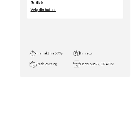
Butikk
Velg din butikk
Fri frakt fra 599,-
Fri retur
Rask levering
Hent i butikk, GRATIS!