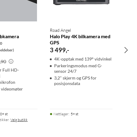
Road Angel
ebkamera
Halo Play 4K bilkamera med
GPS
.0
3 499
,
-
ldelser)
4K-opptak med 139° vidvinkel
,90
Parkeringsmodus med G-
ar Full HD-
sensor 24/7
g
3,2" skjerm og GPS for
mikrofon
posisjonsdata
r videomøter
0+ st
Nettlager
:
5+ st
tikker.
Velg butikk