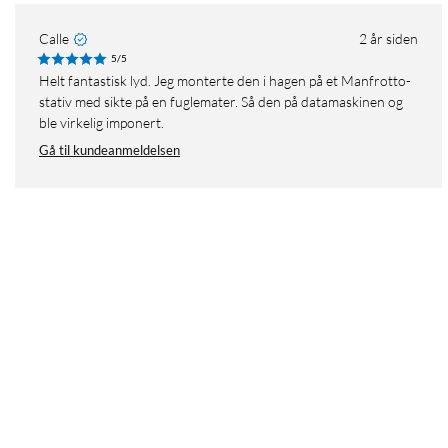
Calle
2 år siden
5/5
Helt fantastisk lyd. Jeg monterte den i hagen på et Manfrotto-
stativ med sikte på en fuglemater. Så den på datamaskinen og
ble virkelig imponert.
Gå til kundeanmeldelsen