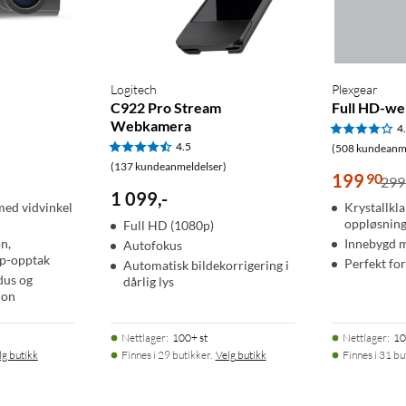
Logitech
Plexgear
C922 Pro Stream
Full HD-w
Webkamera
4
4.5
(508 kundeanme
(137 kundeanmeldelser)
199
90
299
1 099
,
-
med vidvinkel
Krystallkl
oppløsnin
Full HD (1080p)
n,
Innebygd 
Autofokus
op-opptak
Perfekt fo
Automatisk bildekorrigering i
dus og
dårlig lys
jon
Nettlager
:
100+ st
Nettlager
:
10
lg butikk
Finnes i 29 butikker.
Velg butikk
Finnes i 31 bu