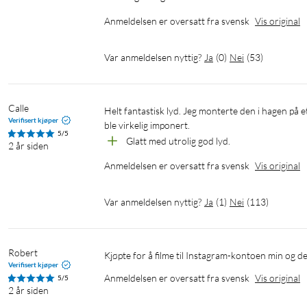
Anmeldelsen er oversatt fra svensk
Vis original
Var anmeldelsen nyttig?
Ja
(
0
)
Nei
(
53
)
Calle
Helt fantastisk lyd. Jeg monterte den i hagen på et Manfrotto-stativ med sikte på en fuglemater. Så den på datamaskinen og 
Verifisert kjøper
ble virkelig imponert.
5/5
Glatt med utrolig god lyd.
2 år siden
Anmeldelsen er oversatt fra svensk
Vis original
Var anmeldelsen nyttig?
Ja
(
1
)
Nei
(
113
)
Robert
Kjøpte for å filme til Instagram-kontoen min og d
Verifisert kjøper
Anmeldelsen er oversatt fra svensk
Vis original
5/5
2 år siden