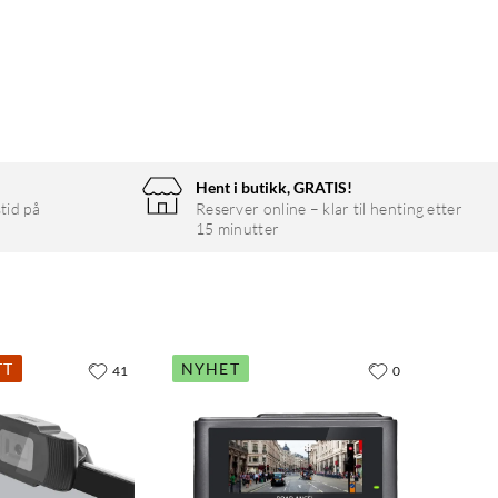
Hent i butikk, GRATIS!
tid på
Reserver online – klar til henting etter
15 minutter
TT
NYHET
41
0