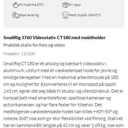
Fri frakt fra 599,-
Fri retur
Rask levering
Hent i butikk, GRATIS!
SmallRig 3760 Videostativ CT180 med mobilholder
Praktisk stativ for foto og video
Modellnr: 119100
SmallRig CT180 er et allsidig og bærbart videostativ i
aluminium, utstyrt med et væskedempet hode for jevne og
smidige bevegelser. Med en maksimal arbeidshøyde på 180
cm og mulighet for å konverteres til en monopod på opptil
193 cm, egner det seg både til studio- og utendørsbruk. Det er
kompatibelt med smarttelefoner, speilløse kameraer og
actionkameraer, og har flere fester for tilbehør. Det
medfølgende væskedempede hodet kan tiltes +90°/-55° og
roteres 360°, noe som gir stor fleksibilitet ved filming. Stativet
har en sammenslått lengde på 42 cm og veier 1,68 kg, noe som