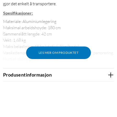
gjør det enkelt å transportere.
Spesifikasjoner:
Materiale: Aluminiumlegering
Maksimal arbeidshøyde: 180 cm
Sammenslått lengde: 42 cm
Vekt: 1,68 kg
Maks belastning: 15 kg (stativ), 3 kg (hode)
Væskedempet hode: Ja, med tilt +90°/-55° og 360° panorering
LES MER OM PRODUKTET
Hurtigkoblingsplate: Arca-type
Monopod-funksjon: Ja, opptil 193 cm
Tilbehørsfester: 1/4"-20 og 3/8"-16 gjenger
Produsentinformasjon
Medfølgende tilbehør: Mobilholder, bæreveske,
unbrakonøkler, rustfrie føtter