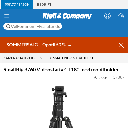
PRIVATPERSON
BEDRIFT
SOMMERSALG – Opptil 50 %
→
KAMERASTATIV OG -FESTER
SMALLRIG 3760 VIDEOSTATIV CT180 MED MOBILHOLDER
SmallRig 3760 Videostativ CT180 med mobilholder
Artikkelnr: 57887