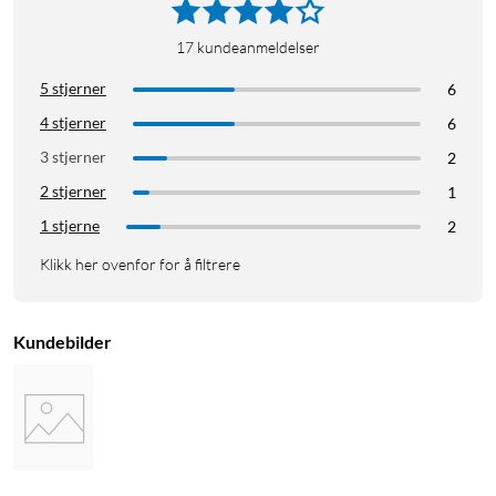
17
kundeanmeldelser
5 stjerner
6
4 stjerner
6
3 stjerner
2
2 stjerner
1
1 stjerne
2
Klikk her ovenfor for å filtrere
Kundebilder