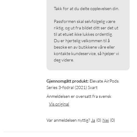
Takk for at du delte opplevelsen din. 

Passformen skal selvfølgelig være 
riktig, og ut fra bildet ditt ser det ut 
til at etuiet ikke lukkes ordentlig. 

Du er hjertelig velkommen til å 
besøke en av butikkene våre eller 
kontakte kundeservice, så hjelper vi 
deg videre.
Gjennomgått produkt:
Elevate AirPods 
Series 3-fodral (2021) Svart
Anmeldelsen er oversatt fra svensk
Vis original
Var anmeldelsen nyttig?
Ja
(
0
)
Nei
(
0
)