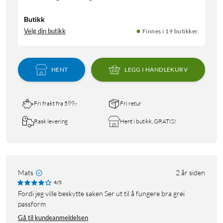
Butikk
Velg din butikk
Finnes i 19 butikker.
HENT
LEGG I HANDLEKURV
Fri frakt fra 599,-
Fri retur
Rask levering
Hent i butikk, GRATIS!
Mats
2 år siden
4/5
Fordi jeg ville beskytte saken Ser ut til å fungere bra grei
passform
Gå til kundeanmeldelsen