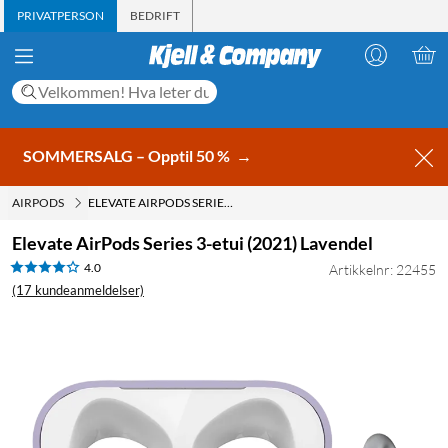
PRIVATPERSON
BEDRIFT
SOMMERSALG – Opptil 50 %
→
AIRPODS
ELEVATE AIRPODS SERIES 3-ETUI (2021) LAVENDEL
Elevate AirPods Series 3-etui (2021) Lavendel
4.0
Artikkelnr: 22455
(17 kundeanmeldelser)