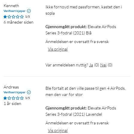
Kenneth
Ikke fornøyd med passformen, kastet den i 
Verifisert kjøper
søpla
1/5
6 måneder siden
Gjennomgått produkt:
Elevate AirPods 
Series 3-fodral (2021) Blå
Anmeldelsen er oversatt fra svensk
Vis original
Var anmeldelsen nyttig?
Ja
(
0
)
Nei
(
0
)
Andreas
Ble fortalt at den ville passe til gen 4 AirPods, 
Verifisert kjøper
men den var for stor
1/5
1 år siden
Gjennomgått produkt:
Elevate AirPods 
Series 3-fodral (2021) Lavendel
Anmeldelsen er oversatt fra svensk
Vis original