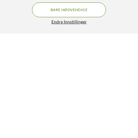
BARE NØDVENDIGE
Endre Innstillinger
Elevate AirPods Series 3-etui (2021) Lavendel
199,90
4/5
HENT
LEGG I HANDLEKURV
Lignende produkter