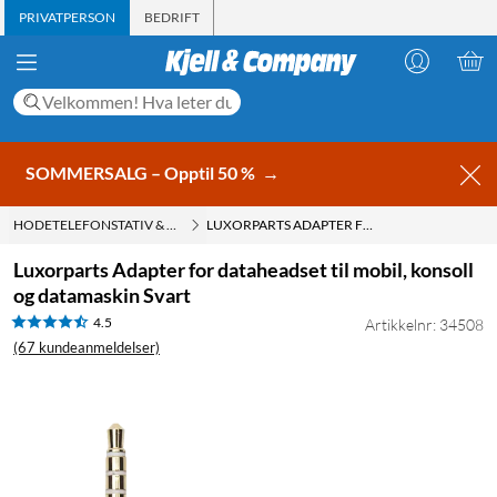
PRIVATPERSON
BEDRIFT
SOMMERSALG – Opptil 50 %
→
HODETELEFONSTATIV & TILBEHØR
LUXORPARTS ADAPTER FOR DATAHEADSET TIL MOBIL, KONSOLL OG DATAMASKIN SVART
Luxorparts Adapter for dataheadset til mobil, konsoll
og datamaskin Svart
4.5
Artikkelnr: 34508
(67 kundeanmeldelser)