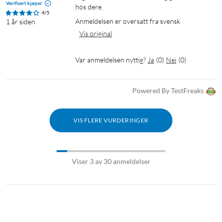
Verifisert kjøper
hos dere.
4/5
Anmeldelsen er oversatt fra svensk
1 år siden
Vis original
Var anmeldelsen nyttig?
Ja
(
0
)
Nei
(
0
)
Powered By TestFreaks
VIS FLERE VURDERINGER
Viser 3 av 30 anmeldelser