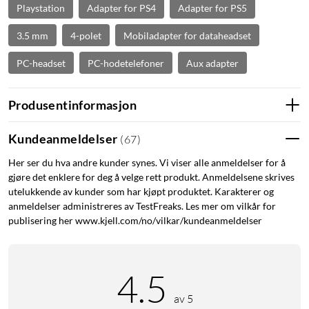
Playstation
Adapter for PS4
Adapter for PS5
3.5 mm
4-polet
Mobiladapter for dataheadset
PC-headset
PC-hodetelefoner
Aux adapter
Produsentinformasjon
Kundeanmeldelser
(
67
)
Her ser du hva andre kunder synes. Vi viser alle anmeldelser for å
gjøre det enklere for deg å velge rett produkt. Anmeldelsene skrives
utelukkende av kunder som har kjøpt produktet. Karakterer og
anmeldelser administreres av TestFreaks. Les mer om vilkår for
publisering her www.kjell.com/no/vilkar/kundeanmeldelser
4.5
av 5