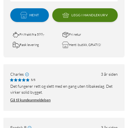
HENT
LEGG I HANDLEKURV
Fri frakt fra 599,-
Fri retur
Rask levering
Hent i butikk, GRATIS!
Charles
3 år siden
5/5
Det fungerer rett og slett med en gang uten tilbakeslag. Det
virker solid bygget.
Gå til kundeanmeldelsen
Fredrik P
3 år siden