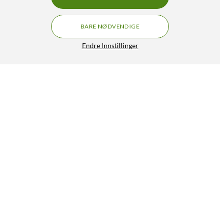
BARE NØDVENDIGE
Endre Innstillinger
Luxorparts Adapter for dataheadset til mobil, konsoll og
datamaskin Svart
199,90
4.5/5
HENT
LEGG I HANDLEKURV
Lignende produkter