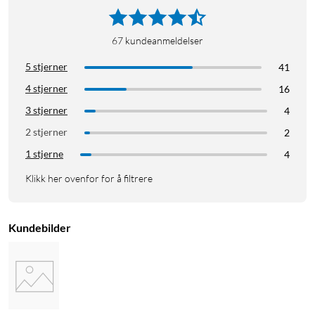
67
kundeanmeldelser
5 stjerner
41
4 stjerner
16
3 stjerner
4
2 stjerner
2
1 stjerne
4
Klikk her ovenfor for å filtrere
Kundebilder