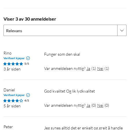
Viser 3 av 30 anmeldelser
Relevans
Rino
Funger som den skal
Verifisert kjøper
5/5
Var anmeldelsen nyttig?
Ja
(
1
)
Nei
(
1
)
3 år siden
Daniel
God kvalitet Og lik lydkvalitet
Verifisert kjøper
4/5
Var anmeldelsen nyttig?
Ja
(
0
)
Nei
(
0
)
5 år siden
Peter
Jeg synes alltid det er enkelt og greit å handle 