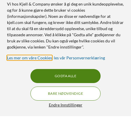
Vi hos Kjell & Company ønsker å gi deg en unik kundeopplevelse,
og for å kunne gjøre dette bruker vi cookies
(informasjonskapsler). Noen av disse er nødvendige for at
kjell.com skal fungere, og krever ikke ditt samtykke. Andre bidrar
til at du skal få en skreddersydd opplevelse, unike tilbud og
tilpassede annonser. Ved å klikke på "Godta alle" godkjenner du
bruk av slike cookies. Du kan også velge hvilke cookies du vil
godkjenne, via lenken "Endre innstillinger".
Les mer om våre Cookies
,
les vår Personvernerklæring
GODTA ALLE
BARE NØDVENDIGE
Endre Innstillinger
Texgear Etui for hodetelefoner
59,90
4/5