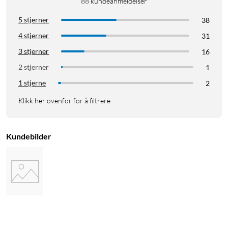
88
kundeanmeldelser
5 stjerner
38
4 stjerner
31
3 stjerner
16
2 stjerner
1
1 stjerne
2
Klikk her ovenfor for å filtrere
Kundebilder