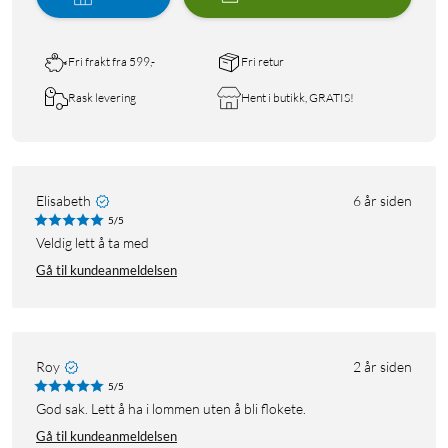
Fri frakt fra 599,-
Fri retur
Rask levering
Hent i butikk, GRATIS!
Elisabeth
6 år siden
5/5
veldig lett å ta med
Gå til kundeanmeldelsen
Roy
2 år siden
5/5
God sak. Lett å ha i lommen uten å bli flokete.
Gå til kundeanmeldelsen