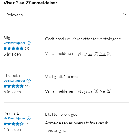
Viser 3 av 27 anmeldelser
Relevans
Stig
Godt produkt, virker etter forventningene.
Verifisert kjøper
5/5
Var anmeldelsen nyttig?
Ja
(
2
)
Nei
(
2
)
5 år siden
Elisabeth
veldig lett å ta med
Verifisert kjøper
5/5
Var anmeldelsen nyttig?
Ja
(
3
)
Nei
(
2
)
6 år siden
Regina E
Litt liten ellers god.
Verifisert kjøper
Anmeldelsen er oversatt fra svensk
4/5
1 år siden
Vis original