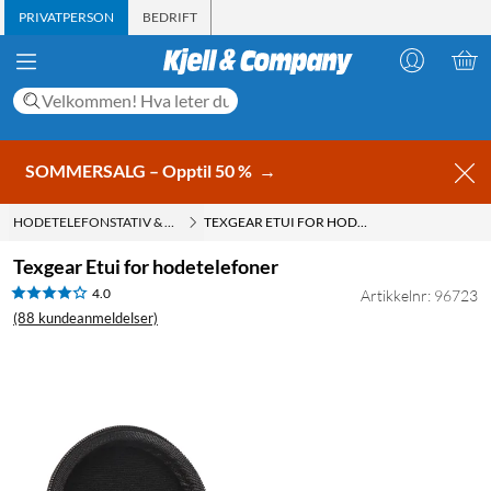
PRIVATPERSON
BEDRIFT
SOMMERSALG – Opptil 50 %
→
HODETELEFONSTATIV & TILBEHØR
TEXGEAR ETUI FOR HODETELEFONER
Texgear Etui for hodetelefoner
4.0
Artikkelnr: 96723
(88 kundeanmeldelser)