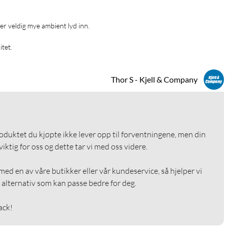
per veldig mye ambient lyd inn.

itet. 
Thor S - Kjell & Company
roduktet du kjøpte ikke lever opp til forventningene, men din 
ktig for oss og dette tar vi med oss videre.

ed en av våre butikker eller vår kundeservice, så hjelper vi 
alternativ som kan passe bedre for deg.

ack!