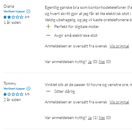
Diana
Egentlig ganske bra som kontorhodetelefoner (f.eks. Teammøter), men jeg går på en tredemølle når jeg jobber hjemmefra 
Verifisert kjøper
og hvert skritt gjør at jeg får et lite elektrisk st
2/5
Veldig ubehagelig, og jeg vil kaste øretelefonene 
1 år siden
Perfekt for digitale møter
Avgir små elektriske støt
Anmeldelsen er oversatt fra svensk
Vis original
Var anmeldelsen nyttig?
Ja
(
0
)
Nei
(
0
)
Tommy
Vinklet slik at de passer til høyre og venstre øre
Verifisert kjøper
Sitter dårlig
1/5
2 år siden
Anmeldelsen er oversatt fra svensk
Vis original
Var anmeldelsen nyttig?
Ja
(
1
)
Nei
(
0
)