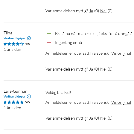
Var anmeldelsen nyttig?
Ja
(
0
)
Nei
(
0
)
Tiina
Bra å ha når man reiser, f.eks. for å unngå å
Verifisert kjøper
Ingenting ennå
4/5
1 år siden
Anmeldelsen er oversatt fra svensk
Vis original
Var anmeldelsen nyttig?
Ja
(
0
)
Nei
(
0
)
Lars-Gunnar
Veldig bra lyd!
Verifisert kjøper
Anmeldelsen er oversatt fra svensk
Vis original
5/5
1 år siden
Var anmeldelsen nyttig?
Ja
(
0
)
Nei
(
0
)