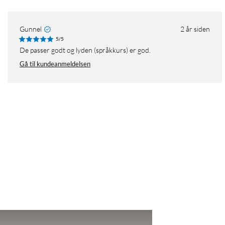
Gunnel
2 år siden
5/5
De passer godt og lyden (språkkurs) er god.
Gå til kundeanmeldelsen