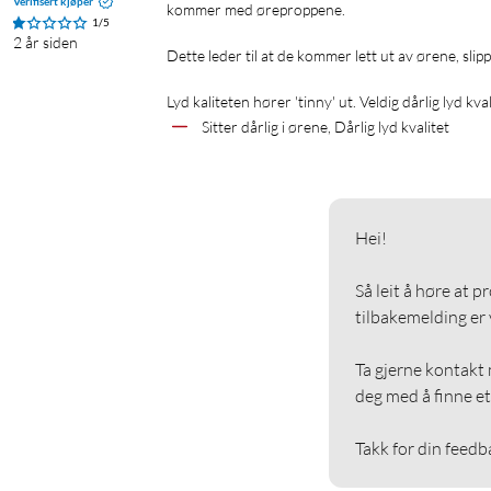
Verifisert kjøper
kommer med øreproppene. 

1/5
2 år siden
Dette leder til at de kommer lett ut av ørene, slip
Lyd kaliteten hører 'tinny' ut. Veldig dårlig lyd kval
Sitter dårlig i ørene, Dårlig lyd kvalitet
Hei!

Så leit å høre at p
tilbakemelding er vi
Ta gjerne kontakt m
deg med å finne et 
Takk for din feedb