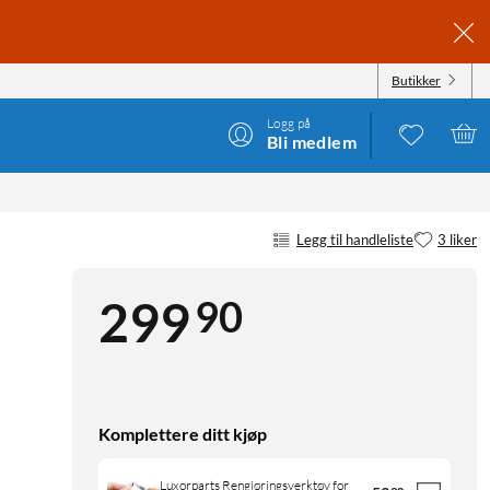
Butikker
Logg på
Bli medlem
Legg til handleliste
3 liker
90
299
Komplettere ditt kjøp
Luxorparts Rengjøringsverktøy for