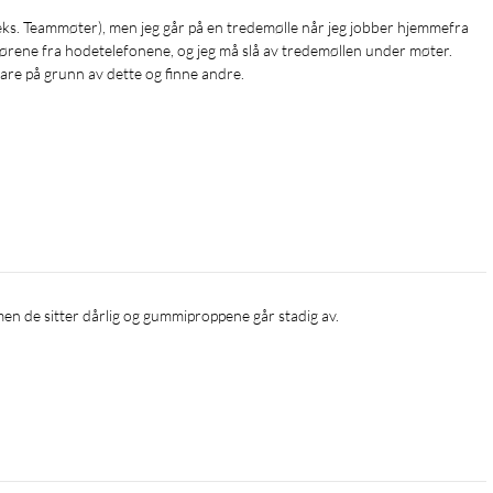
øt i ørene fra hodetelefonene, og jeg må slå av tredemøllen under møter. 
bare på grunn av dette og finne andre.
, men de sitter dårlig og gummiproppene går stadig av.