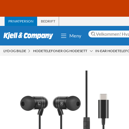
PRIVATPERSON
BEDRIFT
Meny
LYD OG BILDE
HODETELEFONER OG HODESETT
IN-EAR HODETELEF