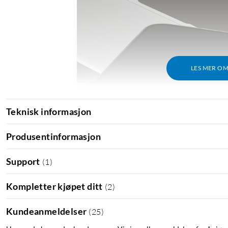
LES MER O
Teknisk informasjon
Produsentinformasjon
Support
(
1
)
Kompletter kjøpet ditt
(
2
)
Kundeanmeldelser
(
25
)