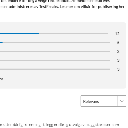
e det enklere for deg å velge rett produkt. Anmeldelsene skrives
ser administreres av TestFreaks. Les mer om vilkår for publisering her
12
5
2
3
3
re
Relevans
odetelefoner
Hodetelefoner med mikrofon