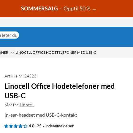
SOMMERSALG
– Opptil 50 % →
ONER
LINOCELL OFFICE HODETELEFONER MED USB-C
Artikkelnr: 24523
Linocell Office Hodetelefoner med
USB-C
Mer fra:
Linocell
In-ear-headset med USB-C-kontakt
4.0
25 kundeanmeldelser