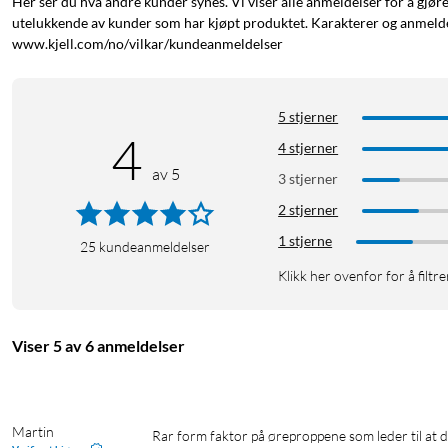
Her ser du hva andre kunder synes. Vi viser alle anmeldelser for å gjør
utelukkende av kunder som har kjøpt produktet. Karakterer og anmeldel
www.kjell.com/no/vilkar/kundeanmeldelser
5 stjerner
4
4 stjerner
av 5
3 stjerner
Spesifikasjoner
2 stjerner
Modell: In-ear
1 stjerne
25
kundeanmeldelser
Frekvensområde: 20 Hz – 20 kHz
Klikk her ovenfor for å filtre
Impedans: 16 Ω
Kabellengde: 120 cm
Tilkobling: USB-C
Viser 5 av 6 anmeldelser
Leveres med 3 par øreputer (S/M/L)
Hodetelefoner med USB-C-kontakt
USB-C-headset
USB-C-h
Martin
Rar form faktor på øreproppene som leder til at de sitter dårlig i ørene og i tillegg er dårlig utvalg av plugg størelser som 
Headset for mobil
Handsfree
Handsfree for mobil