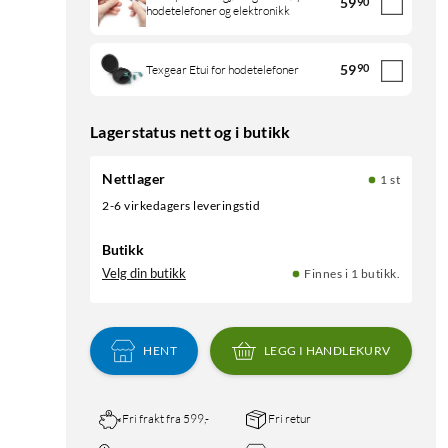
59
90
hodetelefoner og elektronikk
59
90
Texgear Etui for hodetelefoner
Lagerstatus nett og i butikk
Nettlager
1 st
2-6 virkedagers leveringstid
Butikk
Velg din butikk
Finnes i 1 butikk.
HENT
LEGG I HANDLEKURV
Fri frakt fra 599,-
Fri retur