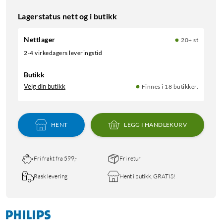
Lagerstatus nett og i butikk
Nettlager
20+ st
2-4 virkedagers leveringstid
Butikk
Velg din butikk
Finnes i 18 butikker.
HENT
LEGG I HANDLEKURV
Fri frakt fra 599,-
Fri retur
Rask levering
Hent i butikk, GRATIS!