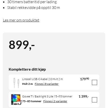
30 timers batteritid per lading
Stabil rekkevidde på opptil 30 m
Les mer om produktet
899
,
-
Komplettere ditt kjøp
179
90
Linocell USB-C-kabel 2.0 Hvit 2 m
Hvit 2 m
Finnes i 8 varianter
1 399
,
-
Govee TV Backlight 3 Lite 75–85 tommer
75–85 tommer
Finnes i 2 varianter