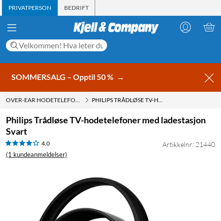
PRIVATPERSON
BEDRIFT
SOMMERSALG – Opptil 50 %
→
OVER-EAR HODETELEFONER
PHILIPS TRÅDLØSE TV-HODETELEFONER MED LADESTASJON SVART
Philips Trådløse TV-hodetelefoner med ladestasjon
Svart
4.0
Artikkelnr: 21440
(1 kundeanmeldelser)