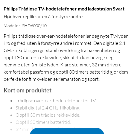
Philips Trådløse TV-hodetelefoner med ladestasjon Svart
Hør hver replikk uten å forstyrre andre
Modellnr: SHD6000/10
Philips trådløse over-ear-hodetelefoner lar deg nyte TV-lyden
i ro og fred, uten å forstyrre andre i rommet. Den digitale 2,4
GHz-tilkoblingen gir stabil overføring fra baseenheten og
opptil 30 meters rekkevidde, slik at du kan bevege deg
hjemme uten å miste lyden. Klare stemmer, 32 mm drivere,
komfortabel passform og opptil 30 timers batteritid gjør dem
perfekte for filmkvelder, seriemaraton og sport.
Kort om produktet
Trådløse over-ear-hodetelefoner for TV.
Stabil digital 2,4 GHz-tilkobling.
Opptil 30 m trådløs rekkevidde.
Opptil 30 timers batteritid.
32 mm drivere gir tydelig TV-lyd.