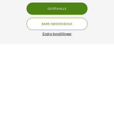
GODTA ALLE
BARE NØDVENDIGE
Endre Innstillinger
Philips Trådløse TV-hodetelefoner med
GRATIS FRAKT
ladestasjon Svart
899,-
4/5
HENT
LEGG I HANDLEKURV