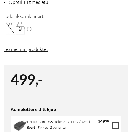
Opptil 14 t med etui
Lader ikke inkludert
2
-
2
W
Les mer om produktet
499
,
-
Komplettere ditt kjøp
149
90
Linocell Mini USB-lader 2,4 A (12 W) Svart
Svart
Finnes i 2 varianter