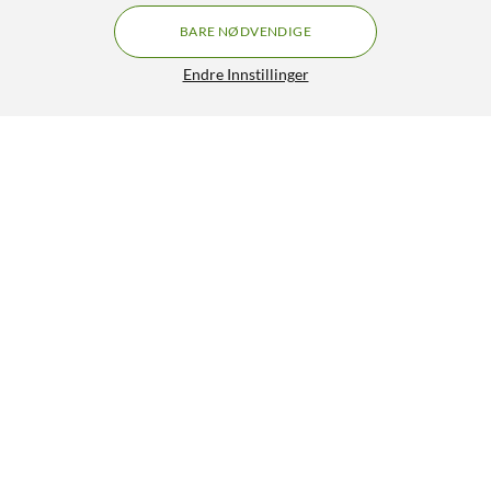
BARE NØDVENDIGE
Endre Innstillinger
Hama Spirit Calm TWS-sovehodetelefoner
499,-
3/5
HENT
LEGG I HANDLEKURV
Lignende produkter