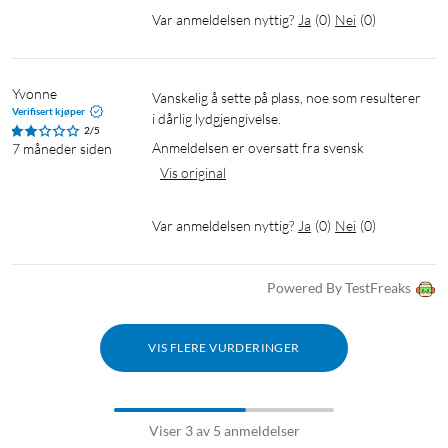
Var anmeldelsen nyttig?
Ja
(
0
)
Nei
(
0
)
Mikrofon og styring
Innebygd mikrofon (kulekarakteristikk, følsomhet -38 dB ±3
dB)
Yvonne
Vanskelig å sette på plass, noe som resulterer 
Berøringskontroll for musikk og samtaler
Verifisert kjøper
i dårlig lydgjengivelse.
Støtte for taleassistenter (Siri, Google Assistant)
2/5
Anmeldelsen er oversatt fra svensk
7 måneder siden
Vis original
Batteri
Spilletid: opptil 4 t per lading
Var anmeldelsen nyttig?
Ja
(
0
)
Nei
(
0
)
Total lyttetid med etui: opptil 14 t
Standby-tid: opptil 150 t
Samtaletid: opptil 3 t
Powered By TestFreaks
Ladetid for hodetelefoner: ca. 1,5 t
Ladeetui: lader hodetelefonene opptil 2,5 ganger
VIS FLERE VURDERINGER
Lading: USB-C (kabel selges separat)
I pakken
Viser 3 av 5 anmeldelser
Spirit Calm TWS-hodetelefoner