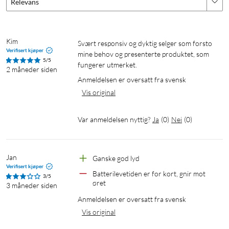
Relevans
Design
Type: True Wireless in-ear
Farge: Hvit/grå
Kim
Svært responsiv og dyktig selger som forsto 
Vekt: 40 g (inkl. ladeetui)
Verifisert kjøper
mine behov og presenterte produktet, som 
5/5
fungerer utmerket.
2 måneder siden
Lyd
Anmeldelsen er oversatt fra svensk
Frekvensområde: 20 Hz – 20 kHz
Vis original
Høyttalerdiameter: 6 mm
Impedans: 16 ohm
Var anmeldelsen nyttig?
Ja
(
0
)
Nei
(
0
)
Følsomhet: 115 dB ±3 dB
Tilkobling
Jan
Ganske god lyd
Verifisert kjøper
Trådløs teknologi: Bluetooth 5.3, klasse 2
Batterilevetiden er for kort, gnir mot 
3/5
Rekkevidde: Opptil 10 m
øret
3 måneder siden
Bluetooth-profiler: A2DP v1.3.2, AVRCP v1.6.2, HFP v1.8, SPP
Anmeldelsen er oversatt fra svensk
v1.2 mfl.
Vis original
Hurtigkobling via QuickPair