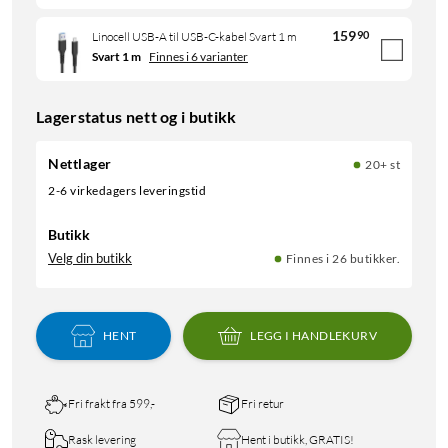
159
90
Linocell USB-A til USB-C-kabel Svart 1 m
Svart 1 m
Finnes i 6 varianter
Lagerstatus nett og i butikk
Nettlager
20+ st
2-6 virkedagers leveringstid
Butikk
Velg din butikk
Finnes i 26 butikker.
HENT
LEGG I HANDLEKURV
Fri frakt fra 599,-
Fri retur
Rask levering
Hent i butikk, GRATIS!