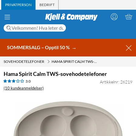
PRIVATPERSON
BEDRIFT
SOMMERSALG – Opptil 50 %
→
SOVEHODETELEFONER
HAMA SPIRIT CALM TWS-SOVEHODETELEFONER
Hama Spirit Calm TWS-sovehodetelefoner
3.0
Artikkelnr: 26219
(10 kundeanmeldelser)