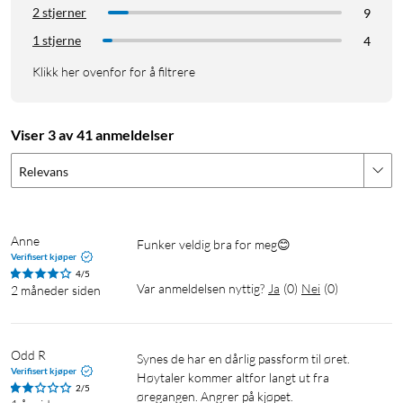
2 stjerner
9
1 stjerne
4
Klikk her ovenfor for å filtrere
Viser 3 av 41 anmeldelser
Spesifikasjoner
Bluetooth 5.3 (10m)
Relevans
Følsomhet: 97±3dB
Frekvens: 20Hz-20 KHz
Batteritid: Opptil 8 timer + 20 ekstra i etuiet
Anne
Funker veldig bra for meg😊
Ladetid ørepropper: Cirka 1,5 timer
Verifisert kjøper
Ladetid etui: Cirka 2 timer
4/5
Var anmeldelsen nyttig?
Ja
(
0
)
Nei
(
0
)
2 måneder siden
Lading: 5V 0.5A, USB-C
IP-klassifisering: IPX5 (ørepropper)
Størrelse: 59x93x30mm
Odd R
Synes de har en dårlig passform til øret. 
Vekt per ørepropp: 9g
Verifisert kjøper
Høytaler kommer altfor langt ut fra 
Total vekt: 75g
2/5
øregangen. Angrer på kjøpet.