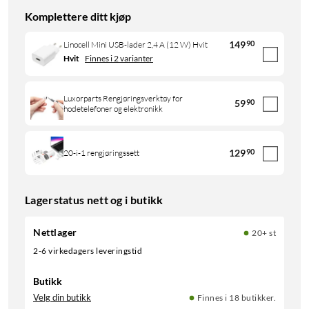
Komplettere ditt kjøp
149
90
Linocell Mini USB-lader 2,4 A (12 W) Hvit
Hvit
Finnes i 2 varianter
Luxorparts Rengjøringsverktøy for
59
90
hodetelefoner og elektronikk
129
90
20-i-1 rengjøringssett
Lagerstatus nett og i butikk
Nettlager
20+ st
2-6 virkedagers leveringstid
Butikk
Velg din butikk
Finnes i 18 butikker.