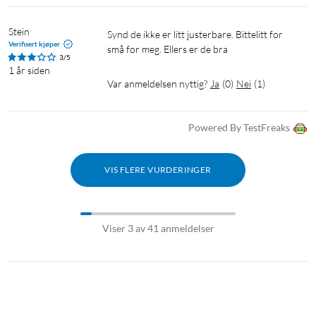
Stein
Synd de ikke er litt justerbare. Bittelitt for 
Verifisert kjøper
små for meg. Ellers er de bra
3/5
1 år siden
Var anmeldelsen nyttig?
Ja
(
0
)
Nei
(
1
)
Powered By TestFreaks
VIS FLERE VURDERINGER
Viser 3 av 41 anmeldelser