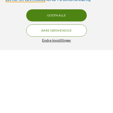
GODTA ALLE
BARE NØDVENDIGE
Endre Innstillinger
Nomadelic Open-Ear TWS Active 640 Trådløse
ørepropper
399,90
4/5
HENT
LEGG I HANDLEKURV