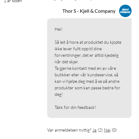
1 år siden
Thor S - Kjell & Company
Hei!

Så leit å høre at produktet du kjøpte 
ikke lever fullt opp til dine 
forventninger, det er alltid kjedelig 
når det skjer.

Ta gjerne kontakt med en av våre 
butikker eller vår kundeservice, så 
kan vi hjelpe deg med å se på andre 
produkter som kan passe bedre for 
deg!

Takk for din feedback!
Var anmeldelsen nyttig?
Ja
(
2
)
Nei
(
0
)