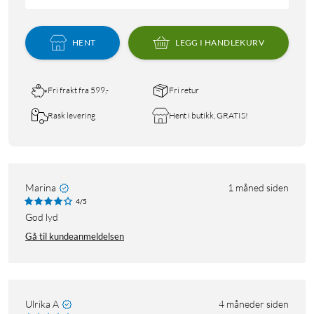
HENT
LEGG I HANDLEKURV
Fri frakt fra 599,-
Fri retur
Rask levering
Hent i butikk, GRATIS!
Marina
1 måned siden
4/5
God lyd
Gå til kundeanmeldelsen
Ulrika A
4 måneder siden