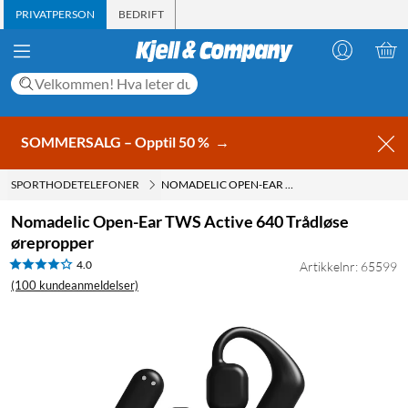
PRIVATPERSON
BEDRIFT
SOMMERSALG – Opptil 50 %
→
SPORTHODETELEFONER
NOMADELIC OPEN-EAR TWS ACTIVE 640 TRÅDLØSE ØREPROPPER
Nomadelic Open-Ear TWS Active 640 Trådløse
ørepropper
4.0
Artikkelnr: 65599
(100 kundeanmeldelser)