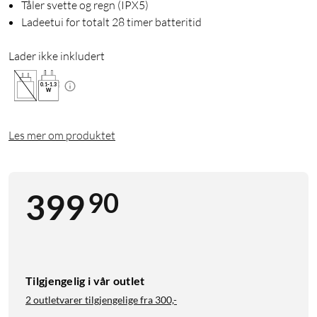
Tåler svette og regn (IPX5)
Ladeetui for totalt 28 timer batteritid
Lader ikke inkludert
0.1
-
1.3
W
Les mer om produktet
90
399
Tilgjengelig i vår outlet
2 outletvarer tilgjengelige fra
300,-