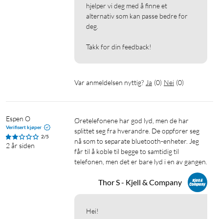
hjelper vi deg med å finne et 
alternativ som kan passe bedre for 
deg.

Takk for din feedback!
Var anmeldelsen nyttig?
Ja
(
0
)
Nei
(
0
)
Espen O
Øretelefonene har god lyd, men de har 
Verifisert kjøper
splittet seg fra hverandre. De oppfører seg 
2/5
nå som to separate bluetooth-enheter. Jeg 
2 år siden
får til å koble til begge to samtidig til 
telefonen, men det er bare lyd i en av gangen.
Thor S - Kjell & Company
Hei!
