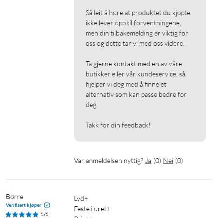
Så leit å høre at produktet du kjøpte 
ikke lever opp til forventningene, 
men din tilbakemelding er viktig for 
oss og dette tar vi med oss videre.

Ta gjerne kontakt med en av våre 
butikker eller vår kundeservice, så 
hjelper vi deg med å finne et 
alternativ som kan passe bedre for 
deg.

Takk for din feedback!
Var anmeldelsen nyttig?
Ja
(
0
)
Nei
(
0
)
Børre
Lyd+

Verifisert kjøper
Feste i øret+

5/5