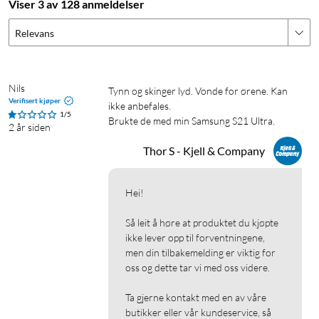
Viser 3 av 128 anmeldelser
Relevans
Nils
Tynn og skinger lyd. Vonde for ørene. Kan 
Verifisert kjøper
ikke anbefales.

1/5
Brukte de med min Samsung S21 Ultra. 
2 år siden
Thor S - Kjell & Company
Hei!

Så leit å høre at produktet du kjøpte 
ikke lever opp til forventningene, 
men din tilbakemelding er viktig for 
oss og dette tar vi med oss videre.

Ta gjerne kontakt med en av våre 
butikker eller vår kundeservice, så 