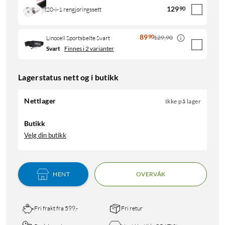
129
90
20-i-1 rengjøringssett
89
90
129,90
Linocell Sportsbelte Svart
Svart
Finnes i 2 varianter
Lagerstatus nett og i butikk
Nettlager
Ikke på lager
Butikk
Velg din butikk
HENT
OVERVÅK
Fri frakt fra 599,-
Fri retur