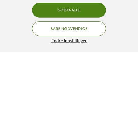
GODTA ALLE
BARE NØDVENDIGE
Endre Innstillinger
Nomadelic True Wireless Sport Earbuds Active 650
549,-
3.5/5
HENT
OVERVÅK