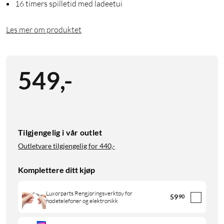
16 timers spilletid med ladeetui
Les mer om produktet
549
,
-
Tilgjengelig i vår outlet
Outletvare tilgjengelig for
440,-
Komplettere ditt kjøp
Luxorparts Rengjøringsverktøy for
59
90
hodetelefoner og elektronikk