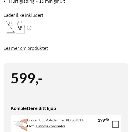
Hurtiglading – 15 min gir 6 t
Lader ikke inkludert
5
-
15
W
Les mer om produktet
599
,
-
Komplettere ditt kjøp
199
90
Linocell USB-C-lader med PD 20 W Hvit
Hvit
Finnes i 2 varianter