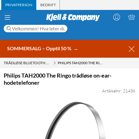
PRIVATPERSON
BEDRIFT
SOMMERSALG – Opptil 50 %
→
TRÅDLØSE BLUETOOTH HODETELEFONER
PHILIPS TAH2000 THE RINGO TRÅDLØSE ON-EAR-HODETELEFONER
Philips TAH2000 The Ringo trådløse on-ear-
hodetelefoner
Artikkelnr: 21436