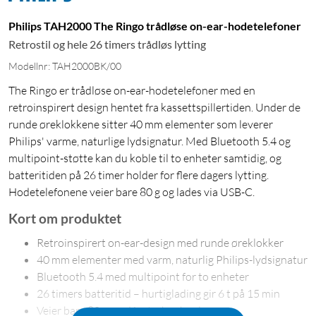
Philips TAH2000 The Ringo trådløse on-ear-hodetelefoner
Retrostil og hele 26 timers trådløs lytting
Modellnr: TAH2000BK/00
The Ringo er trådløse on-ear-hodetelefoner med en
retroinspirert design hentet fra kassettspillertiden. Under de
runde øreklokkene sitter 40 mm elementer som leverer
Philips' varme, naturlige lydsignatur. Med Bluetooth 5.4 og
multipoint-støtte kan du koble til to enheter samtidig, og
batteritiden på 26 timer holder for flere dagers lytting.
Hodetelefonene veier bare 80 g og lades via USB-C.
Kort om produktet
Retroinspirert on-ear-design med runde øreklokker
40 mm elementer med varm, naturlig Philips-lydsignatur
Bluetooth 5.4 med multipoint for to enheter
26 timers batteritid – hurtiglading gir 6 t på 15 min
Veier bare 80 g med justerbar bøyle