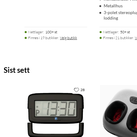
Metallhus
3-polet stereoplu
lodding
Nettlager
:
100+ st
Nettlager
:
50+ st
Finnes i 19 butikker.
Velg butikk
Finnes i 21 butikker.
V
Sist sett
28