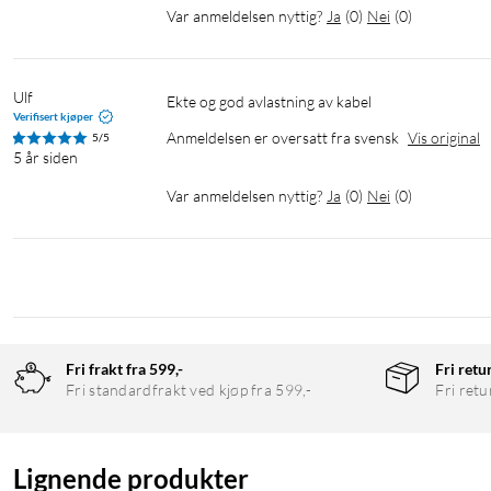
Var anmeldelsen nyttig?
Ja
(
0
)
Nei
(
0
)
Ulf
Ekte og god avlastning av kabel
Verifisert kjøper
Anmeldelsen er oversatt fra svensk
Vis original
5/5
5 år siden
Var anmeldelsen nyttig?
Ja
(
0
)
Nei
(
0
)
Fri frakt fra 599,-
Fri retu
Fri standardfrakt ved kjøp fra 599,-
Fri retu
Lignende produkter