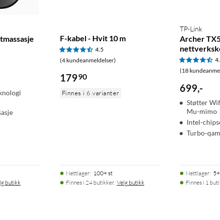
TP-Link
F-kabel - Hvit 10 m
tmassasje
Archer TX5
nettverksk
4.5
4
(4 kundeanmeldelser)
(18 kundeanmel
179
90
699
,
-
knologi
Finnes i 6 varianter
Støtter Wi
Mu-mimo
asje
Intel-chips
Turbo-qa
Nettlager
:
100+ st
Nettlager
:
5+
lg butikk
Finnes i 24 butikker.
Velg butikk
Finnes i 1 buti