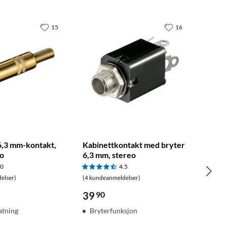
15
16
 6,3 mm-kontakt,
Kabinettkontakt med bryter
eo
6,3 mm, stereo
.0
4.5
elser)
(4 kundeanmeldelser)
39
90
atning
Bryterfunksjon