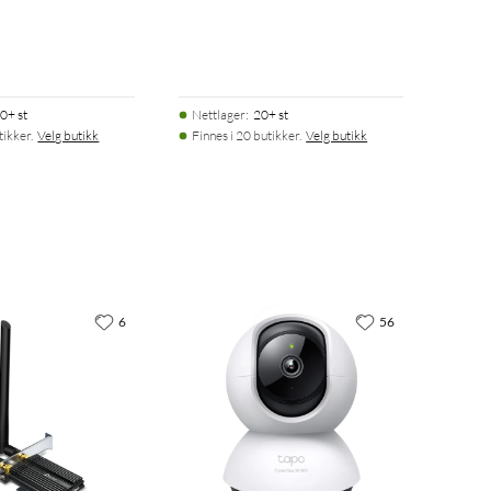
0+ st
Nettlager
:
20+ st
tikker.
Velg butikk
Finnes i 20 butikker.
Velg butikk
6
56