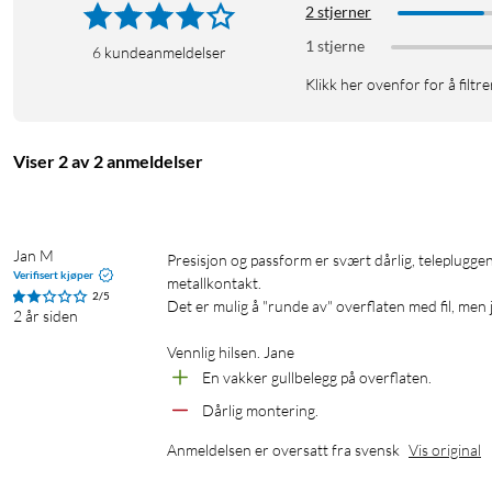
2 stjerner
1 stjerne
6
kundeanmeldelser
Klikk her ovenfor for å filtre
Viser 2 av 2 anmeldelser
Jan M
Presisjon og passform er svært dårlig, telepluggen var for tykk i diameter til å passe inn i en standard 6,35 mm (1/4") 
Verifisert kjøper
metallkontakt.

2/5
Det er mulig å "runde av" overflaten med fil, men j
2 år siden
Vennlig hilsen. Jane
En vakker gullbelegg på overflaten.
Dårlig montering.
Anmeldelsen er oversatt fra svensk
Vis original