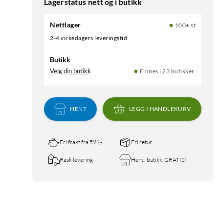
Lagerstatus nett og i butikk
Nettlager
100+ st
2-4 virkedagers leveringstid
Butikk
Velg din butikk
Finnes i 23 butikker.
HENT
LEGG I HANDLEKURV
Fri frakt fra 599,-
Fri retur
Rask levering
Hent i butikk, GRATIS!