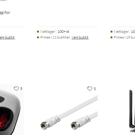
gg for
Nettlager
:
100+ st
Nettlager
:
10
elg butikk
Finnes i 21 butikker.
Velg butikk
Finnes i 18 bu
5
1