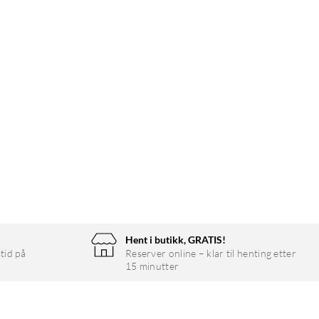
Hent i butikk, GRATIS!
tid på
Reserver online – klar til henting etter
15 minutter