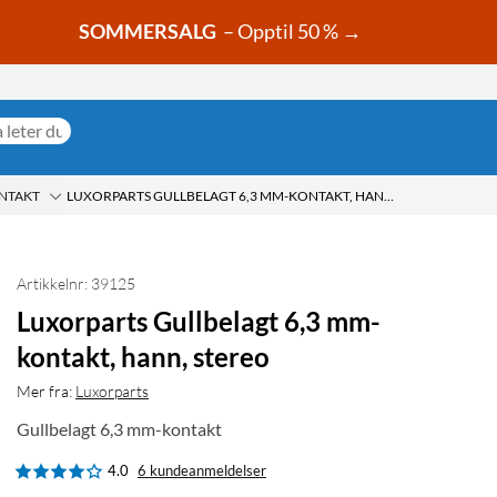
SOMMERSALG
– Opptil 50 % →
NTAKT
LUXORPARTS GULLBELAGT 6,3 MM-KONTAKT, HANN, STEREO
Artikkelnr: 39125
Luxorparts Gullbelagt 6,3 mm-
kontakt, hann, stereo
Mer fra:
Luxorparts
Gullbelagt 6,3 mm-kontakt
4.0
6 kundeanmeldelser