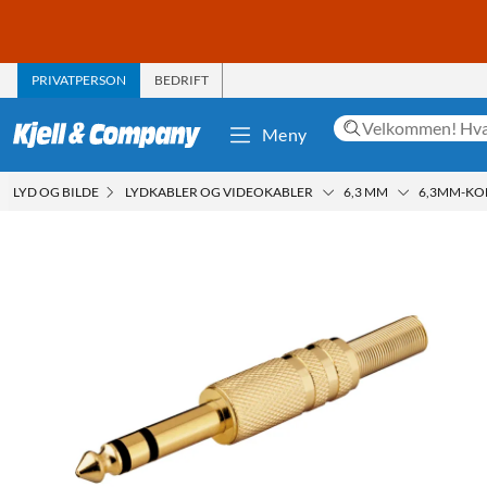
PRIVATPERSON
BEDRIFT
Meny
LYD OG BILDE
LYDKABLER OG VIDEOKABLER
6,3 MM
6,3MM-KO