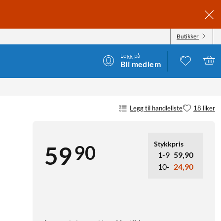
Butikker
Logg på
Bli medlem
Legg til handleliste
18 liker
Stykkpris
90
59
1-9
59,90
10-
24,90