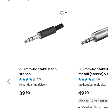
9
6,3 mm-kontakt, hann,
3,5 mm-kontakt-h
stereo
metall (stereo) v
3.5
4.0
(6 kundeanmeldelser)
(20 kundeanmeldelser)
39
90
49
90
Finnes i 2 varianter
Kontaktflater i me