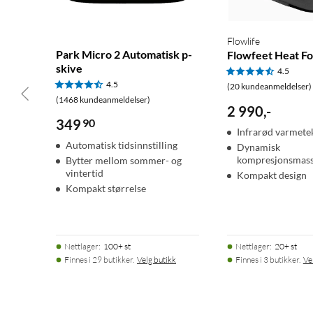
Flowlife
Park Micro 2 Automatisk p-
Flowfeet Heat Fo
skive
4.5
4.5
(20 kundeanmeldelser)
(1468 kundeanmeldelser)
2 990
,
-
349
90
Infrarød varmete
Automatisk tidsinnstilling
Dynamisk
kompresjonsmass
Bytter mellom sommer- og
vintertid
Kompakt design
Kompakt størrelse
Nettlager
:
100+ st
Nettlager
:
20+ st
Finnes i 29 butikker.
Velg butikk
Finnes i 3 butikker.
Ve