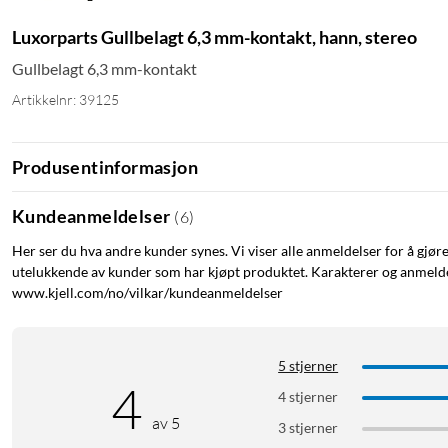
Luxorparts Gullbelagt 6,3 mm-kontakt, hann, stereo
Gullbelagt 6,3 mm-kontakt
Artikkelnr: 39125
Produsentinformasjon
Kundeanmeldelser
(
6
)
Her ser du hva andre kunder synes. Vi viser alle anmeldelser for å gjør
utelukkende av kunder som har kjøpt produktet. Karakterer og anmeldel
www.kjell.com/no/vilkar/kundeanmeldelser
5 stjerner
4
4 stjerner
av 5
3 stjerner