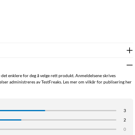
e det enklere for deg å velge rett produkt. Anmeldelsene skrives
ser administreres av TestFreaks. Les mer om vilkår for publisering her
3
2
0