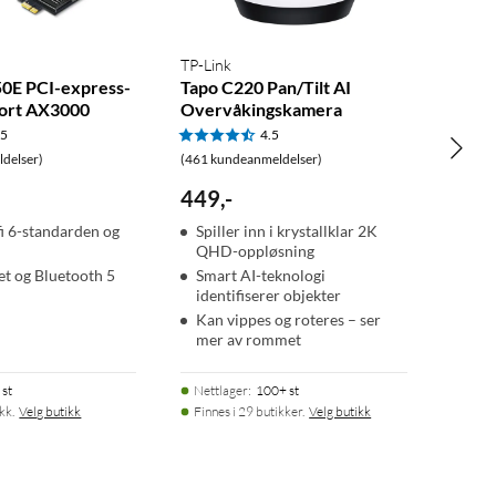
TP-Link
0E PCI-express-
Tapo C220 Pan/Tilt AI
ort AX3000
Overvåkingskamera
.5
4.5
delser)
(461 kundeanmeldelser)
449
,
-
fi 6-standarden og
Spiller inn i krystallklar 2K
QHD-oppløsning
et og Bluetooth 5
Smart AI-teknologi
identifiserer objekter
m
Kan vippes og roteres – ser
mer av rommet
 st
Nettlager
:
100+ st
kk.
Velg butikk
Finnes i 29 butikker.
Velg butikk