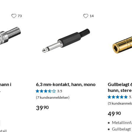
73
14
ann i
6,3 mm-kontakt, hann, mono
Gullbelagt
1
hunn, ster
3.5
5
(7 kundeanmeldelser)
(5 kundeanmeld
39
90
49
90
Metallinnf
Gullbelagt
tall